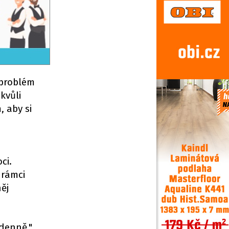
 problém
kvůli
, aby si
ci.
 rámci
ěj
 denně,"