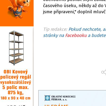
časového úseku, někdy až do V
jsme připraveni," doplnil mluvč
Tip redakce:
Pokud nechcete, ab
stránky na
Facebooku
a budete 