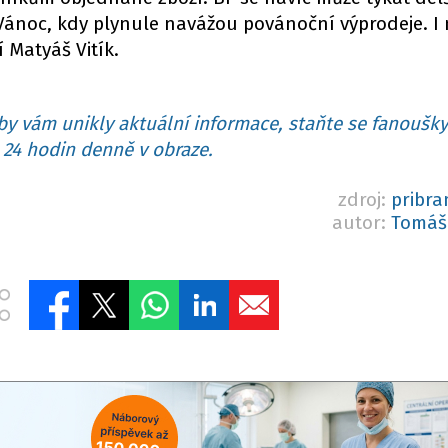
ánoc, kdy plynule navážou povánoční výprodeje. I 
í Matyáš Vitík.
y vám unikly aktuální informace, staňte se fanoušky
24 hodin denně v obraze.
zdroj:
pribra
autor:
Tomáš