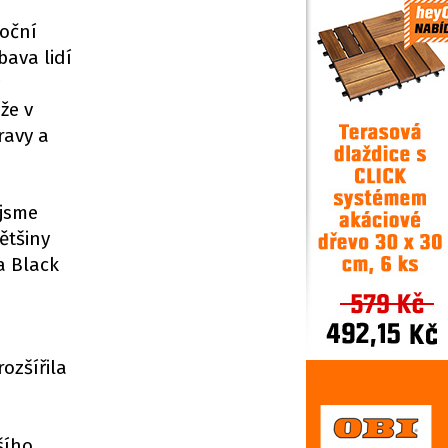
noční
bava lidí
že v
ravy a
 jsme
ětšiny
a Black
ozšířila
u
šího