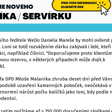
ího ředitele WeDo Daniela Mareše by mohl ovlivnit
oni se totiž rozvážením dárku zabývali i lidé, kteří 
ci, například číšníci. "Doporučujeme proto klientům
ovou rezervu, v některých případech může dojít.k
kl.
šéfa DPD Miloše Malaníka zhruba deset dní před Váno
podobě uzavření kamenných poboček, neočekává v
enormní nárůst počtu balíčků jako loni, kdy podle n
edentní.
h zatím počítáme až s 250.000 doručenými zásilkami