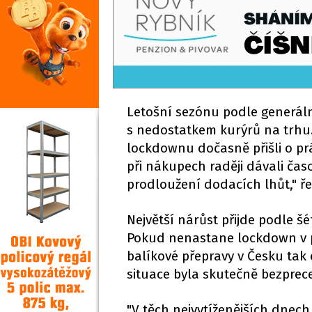
Letošní sezónu podle generáln
s nedostatkem kurýrů na trhu. L
lockdownu dočasně přišli o prá
při nákupech raději dávali čas
prodloužení dodacích lhůt," ře
Největší nárůst přijde podle 
Pokud nenastane lockdown v 
balíkové přepravy v Česku tak 
situace byla skutečně bezprec
"V těch nejvytíženějších dnec