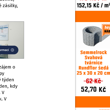
 zásilky,
 zájem o
py
ý týden
ýden, kdy
. V
k. V