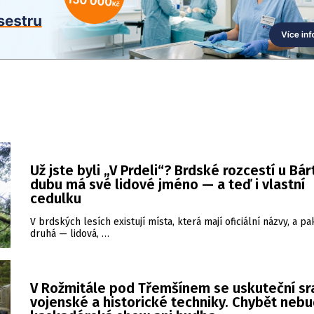
Už jste byli „V Prdeli“? Brdské rozcestí u Bá
dubu má své lidové jméno — a teď i vlastní
cedulku
V brdských lesích existují místa, která mají oficiální názvy, a pa
druhá — lidová, …
V Rožmitále pod Třemšínem se uskuteční sr
vojenské a historické techniky. Chybět neb