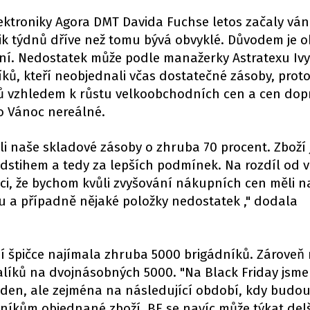
lektroniky Agora DMT Davida Fuchse letos začaly vá
olik týdnů dříve než tomu bývá obvyklé. Důvodem je o
ní. Nedostatek může podle manažerky Astratexu Ivy
ů, kteří neobjednali včas dostatečné zásoby, proto
dů vzhledem k růstu velkoobchodních cen a cen dop
o Vánoc nereálné.
ili naše skladové zásoby o zhruba 70 procent. Zboží
dstihem a tedy za lepších podmínek. Na rozdíl od v
ci, že bychom kvůli zvyšování nákupních cen měli n
 a případně nějaké položky nedostatek ," dodala
í špičce najímala zhruba 5000 brigádníků. Zároveň r
balíků na dvojnásobných 5000. "Na Black Friday jsme
n den, ale zejména na následující období, kdy budo
níkům objednané zboží. BF se navíc může týkat del