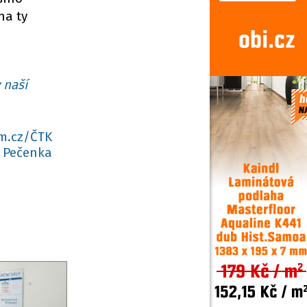
na ty
 naší
m.cz/ČTK
 Pečenka