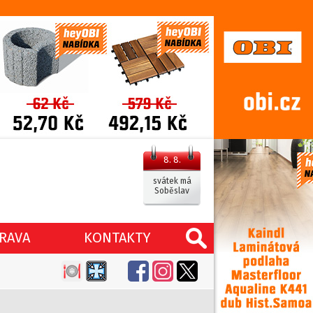
8. 8.
svátek má
Soběslav
RAVA
KONTAKTY