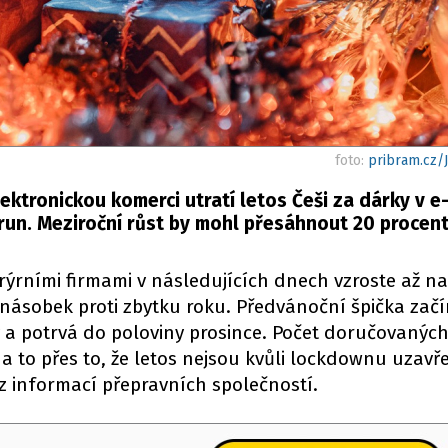
foto:
pribram.cz/
ektronickou komerci utratí letos Češi za dárky v 
run. Meziroční růst by mohl přesáhnout 20 procent
ýrními firmami v následujících dnech vzroste až n
jnásobek proti zbytku roku. Předvánoční špička zač
 a potrvá do poloviny prosince. Počet doručovaných
 a to přes to, že letos nejsou kvůli lockdownu uzavř
 informací přepravních společností.