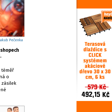
Jakub Pečenka
e-shopech
.
a téměř
íná o
 zásilek
ené