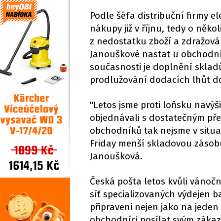
Podle šéfa distribuční firmy e
nákupy již v říjnu, tedy o něk
z nedostatku zboží a zdražová
Janouškové nastat u obchodník
současnosti je doplnění skla
prodlužování dodacích lhůt d
"Letos jsme proti loňsku navýš
objednávali s dostatečným pře
obchodníků tak nejsme v situa
Friday menší skladovou zásobu
Janoušková.
Česká pošta letos kvůli vánočn
síť specializovaných výdejen 
připraveni nejen jako na jede
obchodníci posílat svým zákaz