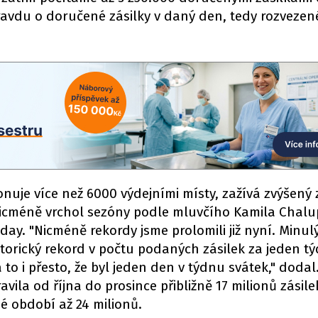
ravdu o doručené zásilky v daný den, tedy rozvezené
onuje více než 6000 výdejními místy, zažívá zvýšený
nicméně vrchol sezóny podle mluvčího Kamila Chalu
day. "Nicméně rekordy jsme prolomili již nyní. Minul
storický rekord v počtu podaných zásilek za jeden t
a to i přesto, že byl jeden den v týdnu svátek," dodal
ila od října do prosince přibližně 17 milionů zásile
é období až 24 milionů.