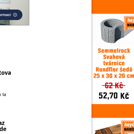
rtova
k ta
az
ude