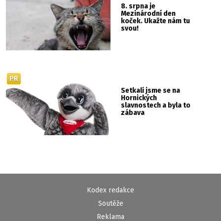
8. srpna je
Mezinárodní den
koček. Ukažte nám tu
svou!
PR
Setkali jsme se na
Hornických
slavnostech a byla to
zábava
Kodex redakce
Soutěže
Reklama