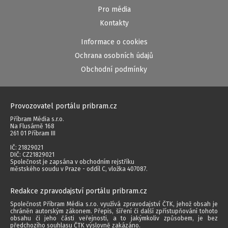
Pro média
Kontakty
Informace o cookies
Ochrana osobních údajů
Obchodní podmínky
Provozovatel portálu pribram.cz
Příbram Média s.r.o.
Na Flusárně 168
261 01 Příbram III
IČ: 21829021
DIČ: CZ21829021
Společnost je zapsána v obchodním rejstříku
městského soudu v Praze - oddíl C, vložka 407087.
Redakce zpravodajství portálu pribram.cz
Společnost Příbram Média s.r.o. využívá zpravodajství ČTK, jehož obsah je
chráněn autorským zákonem. Přepis, šíření či další zpřístupňování tohoto
obsahu či jeho části veřejnosti, a to jakýmkoliv způsobem, je bez
předchozího souhlasu ČTK výslovně zakázáno.