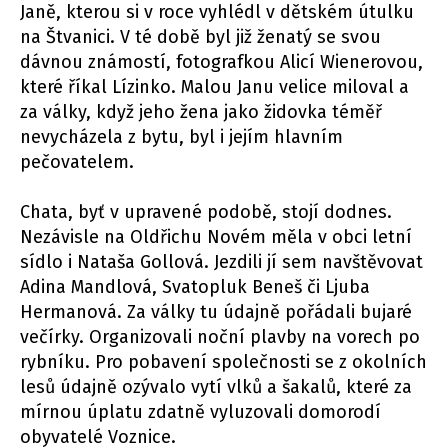
Janě, kterou si v roce vyhlédl v dětském útulku
na Štvanici. V té době byl již ženatý se svou
dávnou známostí, fotografkou Alicí Wienerovou,
které říkal Lízinko. Malou Janu velice miloval a
za války, když jeho žena jako židovka téměř
nevycházela z bytu, byl i jejím hlavním
pečovatelem.
Chata, byť v upravené podobě, stojí dodnes.
Nezávisle na Oldřichu Novém měla v obci letní
sídlo i Nataša Gollová. Jezdili jí sem navštěvovat
Adina Mandlová, Svatopluk Beneš či Ljuba
Hermanová. Za války tu údajně pořádali bujaré
večírky. Organizovali noční plavby na vorech po
rybníku. Pro pobavení společnosti se z okolních
lesů údajně ozývalo vytí vlků a šakalů, které za
mírnou úplatu zdatně vyluzovali domorodí
obyvatelé Voznice.