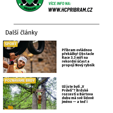
Další články
SPORT
Příbram ovládnou
překážky! Obstacle
Race 3.3 míří na
rekordní účast a
propojí Nový rybník
se Svatou Horou
POZNÁVÁME BRDY
Už jste byli „V
Prdeli“? Brdské
rozcestí u Bártova
dubu má své lidové
jméno — a teď i
vlastní cedulku