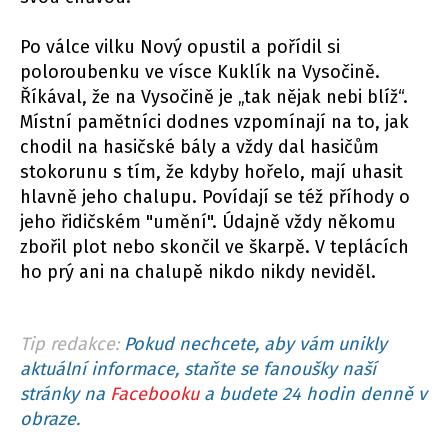
Po válce vilku Nový opustil a pořídil si
poloroubenku ve vísce Kuklík na Vysočině.
Říkával, že na Vysočině je „tak nějak nebi blíž“.
Místní pamětníci dodnes vzpomínají na to, jak
chodil na hasičské bály a vždy dal hasičům
stokorunu s tím, že kdyby hořelo, mají uhasit
hlavně jeho chalupu. Povídají se též příhody o
jeho řidičském "umění". Údajně vždy někomu
zbořil plot nebo skončil ve škarpě. V teplácích
ho prý ani na chalupě nikdo nikdy neviděl.
Tip redakce:
Pokud nechcete, aby vám unikly
aktuální informace, staňte se fanoušky naší
stránky na
Facebooku
a budete 24 hodin denně v
obraze.