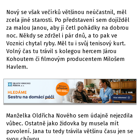
Nový se však večírků většinou neúčastnil, měl
zcela jiné starosti. Po představení sem dojížděl
za malou Janou, aby jí četl pohádky na dobrou
noc. Někdy se zdržel i pár dnů, a to pak ve
Voznici chytal ryby. Měl tu i svůj tenisový kurt.
Volný čas tu trávil s kolegou hercem Járou
Kohoutem či filmovým producentem Milošem
Havlem.
Manželka Oldřicha Nového sem údajně nejezdila
vůbec. Ostatně jako židovka by musela mít
povolení. Jana tu tedy trávila většinu času jen se
svou chůvou.