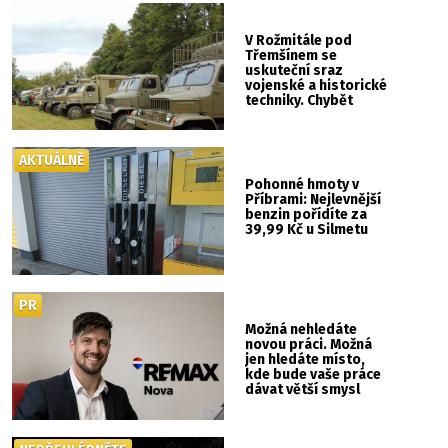
V Rožmitále pod
Třemšínem se
uskuteční sraz
vojenské a historické
techniky. Chybět
nebude kaskadérská
show ani hudba
AKTUÁLNĚ
Pohonné hmoty v
Příbrami: Nejlevnější
benzin pořídíte za
39,99 Kč u Silmetu
PR
Možná nehledáte
novou práci. Možná
jen hledáte místo,
kde bude vaše práce
dávat větší smysl