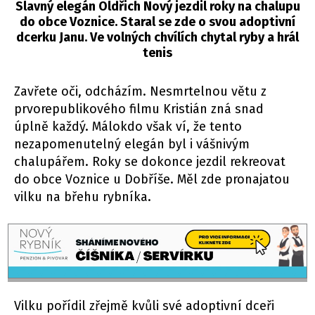
Slavný elegán Oldřich Nový jezdil roky na chalupu
do obce Voznice. Staral se zde o svou adoptivní
dcerku Janu. Ve volných chvílích chytal ryby a hrál
tenis
Zavřete oči, odcházím. Nesmrtelnou větu z
prvorepublikového filmu Kristián zná snad
úplně každý. Málokdo však ví, že tento
nezapomenutelný elegán byl i vášnivým
chalupářem. Roky se dokonce jezdil rekreovat
do obce Voznice u Dobříše. Měl zde pronajatou
vilku na břehu rybníka.
Vilku pořídil zřejmě kvůli své adoptivní dceři