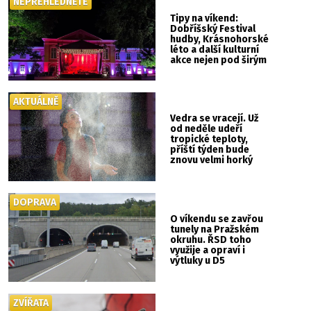
NEPŘEHLÉDNĚTE
Tipy na víkend:
Dobříšský Festival
hudby, Krásnohorské
léto a další kulturní
akce nejen pod širým
nebem
AKTUÁLNĚ
Vedra se vracejí. Už
od neděle udeří
tropické teploty,
příští týden bude
znovu velmi horký
DOPRAVA
O víkendu se zavřou
tunely na Pražském
okruhu. ŘSD toho
využije a opraví i
výtluky u D5
ZVÍŘATA