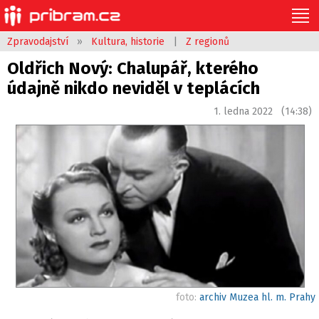
Zpravodajství
»
Kultura, historie
|
Z regionů
Oldřich Nový: Chalupář, kterého
údajně nikdo neviděl v teplácích
1. ledna 2022 (14:38)
foto:
archiv Muzea hl. m. Prahy