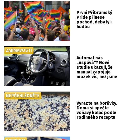
První Příbramský
Pride přinese
pochod, debaty i
hudbu
ZAJÍMAVOSTI
Automat nás
„uspává“? Nové
studie ukazují, že
manuál zapojuje
mozek víc, než jsme
si mysleli
NEPŘEHLÉDNĚTE
Vyrazte na borůvky.
Doma si upečte
voňavý koláč podle
rodinného receptu