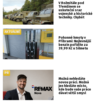
V Rožmitále pod
Třemšínem se
uskuteční sraz
vojenské a historické
techniky. Chybět
nebude kaskadérská
show ani hudba
AKTUÁLNĚ
Pohonné hmoty v
Příbrami: Nejlevnější
benzin pořídíte za
39,99 Kč u Silmetu
PR
Možná nehledáte
novou práci. Možná
jen hledáte místo,
kde bude vaše práce
dávat větší smysl