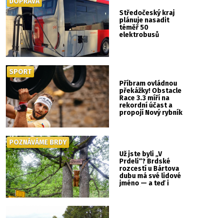
DOPRAVA
Středočeský kraj
plánuje nasadit
téměř 50
elektrobusů
SPORT
Příbram ovládnou
překážky! Obstacle
Race 3.3 míří na
rekordní účast a
propojí Nový rybník
se Svatou Horou
POZNÁVÁME BRDY
Už jste byli „V
Prdeli“? Brdské
rozcestí u Bártova
dubu má své lidové
jméno — a teď i
vlastní cedulku