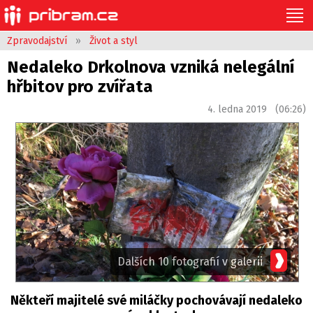
Zpravodajství
»
Život a styl
Nedaleko Drkolnova vzniká nelegální
hřbitov pro zvířata
4. ledna 2019 (06:26)
Dalších 10 fotografií v galerii
Někteří majitelé své miláčky pochovávají nedaleko