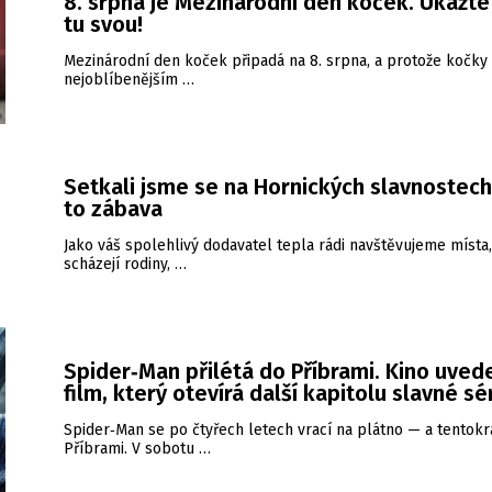
8. srpna je Mezinárodní den koček. Ukažt
tu svou!
Mezinárodní den koček připadá na 8. srpna, a protože kočky 
nejoblíbenějším …
Setkali jsme se na Hornických slavnostech
to zábava
Jako váš spolehlivý dodavatel tepla rádi navštěvujeme místa
scházejí rodiny, …
Spider‑Man přilétá do Příbrami. Kino uved
film, který otevírá další kapitolu slavné sé
Spider‑Man se po čtyřech letech vrací na plátno — a tentokrá
Příbrami. V sobotu …