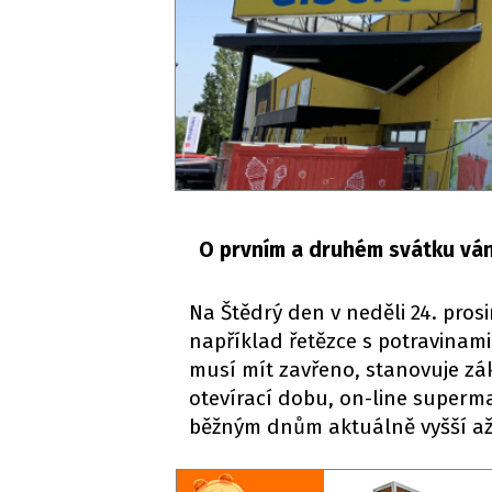
O prvním a druhém svátku ván
Na Štědrý den v neděli 24. pro
například řetězce s potravinam
musí mít zavřeno, stanovuje zák
otevírací dobu, on-line superm
běžným dnům aktuálně vyšší až 