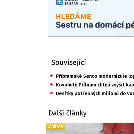
Související
•
Příbramské Senco modernizuje logi
•
Kovohutě Příbram chtějí zvýšit kapa
•
Desítky potřebných milionů do vo
Další články
ZVÍŘATA