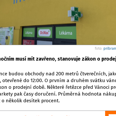
foto:
pribram
očním musí mít zavřeno, stanovuje zákon o prodej
since budou obchody nad 200 metrů čtverečních, jak
i, otevřené do 12:00. O prvním a druhém svátku vá
on o prodejní době. Některé řetězce před Vánoci pr
arkety pak časy doručení. Průměrná hodnota nákupů
o několik desítek procent.