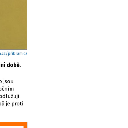
.cz/pribram.cz
ní době.
o jsou
nočním
odlužují
 je proti