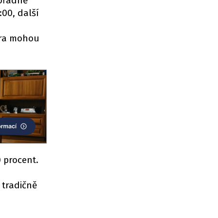
mořádně
:00, další
stra mohou
 procent.
 tradičně