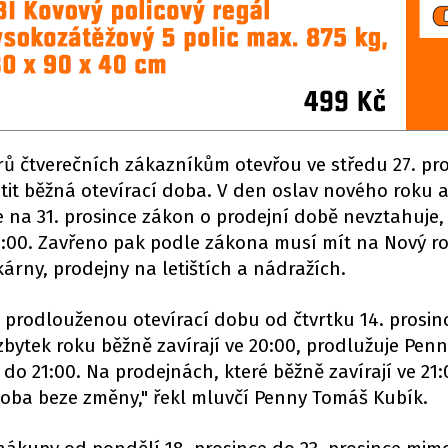
 čtverečních zákazníkům otevřou ve středu 27. pro
tit běžná otevírací doba. V den oslav nového roku a
se na 31. prosince zákon o prodejní době nevztahuje,
 19:00. Zavřeno pak podle zákona musí mít na Nový ro
kárny, prodejny na letištích a nádražích.
rodlouženou otevírací dobu od čtvrtku 14. prosinc
 zbytek roku běžně zavírají ve 20:00, prodlužuje Pen
 do 21:00. Na prodejnách, které běžně zavírají ve 21
 doba beze změny," řekl mluvčí Penny Tomáš Kubík.