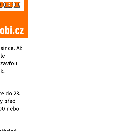
since. Až
le
 zavřou
k.
e do 23.
ny před
:00 nebo