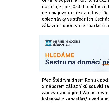
On-line supermarket Rohlík.cz 
doručuje mezi 05:00 a půlnocí. 
den mají volno, řekla mluvčí D
objednávky ve středních Čechách
zákazníci obou supermarketů n
Před Štědrým dnem Rohlík podl
S náporem zákazníků souvisí ta
zaměstnanců před Vánoci roste o
kolegové z kanceláří," uvedla m