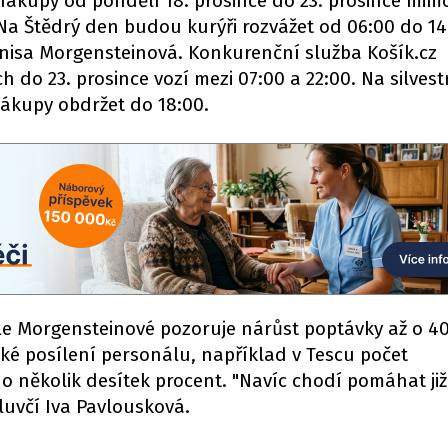
nákupy od pondělí 18. prosince do 23. prosince mi
Na Štědrý den budou kurýři rozvážet od 06:00 do 14
enisa Morgensteinová. Konkurenční služba Košík.cz
 do 23. prosince vozí mezi 07:00 a 22:00. Na silve
ákupy obdržet do 18:00.
e Morgensteinové pozoruje nárůst poptávky až o 40
ké posílení personálu, například v Tescu počet
 několik desítek procent. "Navíc chodí pomáhat již
luvčí Iva Pavlousková.