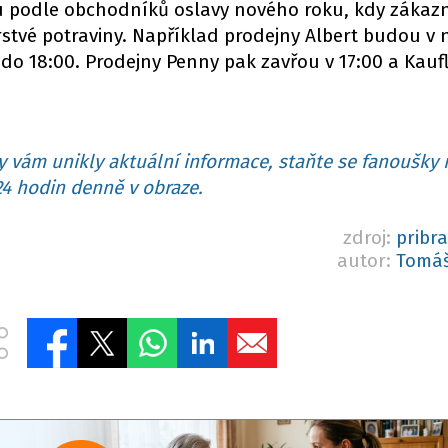
u podle obchodníků oslavy nového roku, kdy zákazn
stvé potraviny. Například prodejny Albert budou v n
 do 18:00. Prodejny Penny pak zavřou v 17:00 a Kau
 vám unikly aktuální informace, staňte se fanoušky 
4 hodin denně v obraze.
zdroj:
pribr
autor:
Tomáš