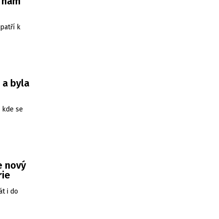
e nám
patří k
 a byla
, kde se
e nový
rie
t i do