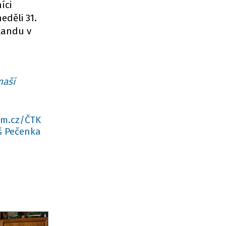
íci
eděli 31.
flandu v
naší
am.cz/ČTK
 Pečenka