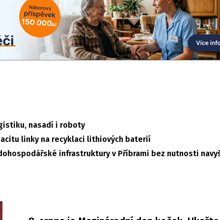
stiku, nasadí i roboty
citu linky na recyklaci lithiových baterií
dohospodářské infrastruktury v Příbrami bez nutnosti navy