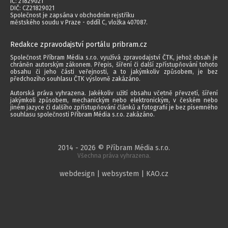
IČ: 21829021
DIČ: CZ21829021
Společnost je zapsána v obchodním rejstříku
městského soudu v Praze - oddíl C, vložka 407087.
Redakce zpravodajství portálu pribram.cz
Společnost Příbram Média s.r.o. využívá zpravodajství ČTK, jehož obsah je
chráněn autorským zákonem. Přepis, šíření či další zpřístupňování tohoto
obsahu či jeho části veřejnosti, a to jakýmkoliv způsobem, je bez
předchozího souhlasu ČTK výslovně zakázáno.
Autorská práva vyhrazena. Jakékoliv užití obsahu včetně převzetí, šíření
jakýmkoli způsobem, mechanickým nebo elektronickým, v českém nebo
jiném jazyce či dalšího zpřístupňování článků a fotografií je bez písemného
souhlasu společnosti Příbram Média s.r.o. zakázáno.
2014 - 2026 © Příbram Média s.r.o.
Všechna práva vyhrazena.
webdesign | websystem | KAO.cz