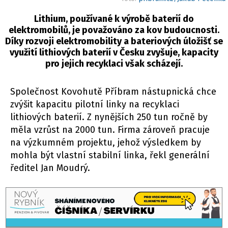
Lithium, používané k výrobě baterií do
elektromobilů, je považováno za kov budoucnosti.
Díky rozvoji elektromobility a bateriových úložišť se
využití lithiových baterií v Česku zvyšuje, kapacity
pro jejich recyklaci však scházejí.
Společnost Kovohutě Příbram nástupnická chce
zvýšit kapacitu pilotní linky na recyklaci
lithiových baterií. Z nynějších 250 tun ročně by
měla vzrůst na 2000 tun. Firma zároveň pracuje
na výzkumném projektu, jehož výsledkem by
mohla být vlastní stabilní linka, řekl generální
ředitel Jan Moudrý.