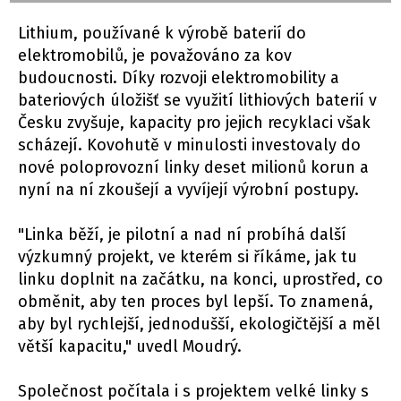
Lithium, používané k výrobě baterií do
elektromobilů, je považováno za kov
budoucnosti. Díky rozvoji elektromobility a
bateriových úložišť se využití lithiových baterií v
Česku zvyšuje, kapacity pro jejich recyklaci však
scházejí. Kovohutě v minulosti investovaly do
nové poloprovozní linky deset milionů korun a
nyní na ní zkoušejí a vyvíjejí výrobní postupy.
"Linka běží, je pilotní a nad ní probíhá další
výzkumný projekt, ve kterém si říkáme, jak tu
linku doplnit na začátku, na konci, uprostřed, co
obměnit, aby ten proces byl lepší. To znamená,
aby byl rychlejší, jednodušší, ekologičtější a měl
větší kapacitu," uvedl Moudrý.
Společnost počítala i s projektem velké linky s