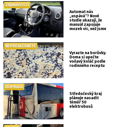
ZAJÍMAVOSTI
Automat nás
„uspává“? Nové
studie ukazují, že
manuál zapojuje
mozek víc, než jsme
si mysleli
NEPŘEHLÉDNĚTE
Vyrazte na borůvky.
Doma si upečte
voňavý koláč podle
rodinného receptu
DOPRAVA
Středočeský kraj
plánuje nasadit
téměř 50
elektrobusů