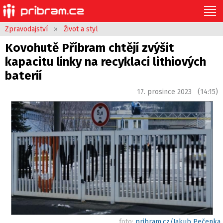
Zpravodajství
»
Život a styl
Kovohutě Příbram chtějí zvýšit
kapacitu linky na recyklaci lithiových
baterií
17. prosince 2023 (14:15)
foto:
pribram.cz/Jakub Pečenka