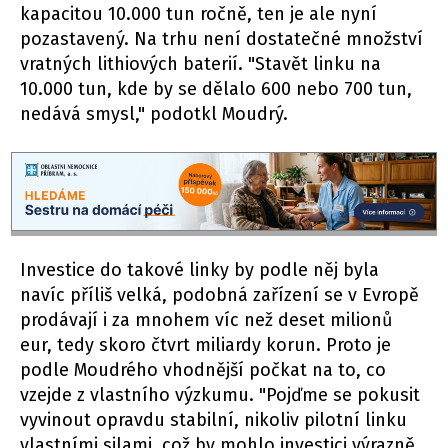
kapacitou 10.000 tun ročně, ten je ale nyní
pozastavený. Na trhu není dostatečné množství
vratných lithiových baterií. "Stavět linku na
10.000 tun, kde by se dělalo 600 nebo 700 tun,
nedává smysl," podotkl Moudrý.
Investice do takové linky by podle něj byla
navíc příliš velká, podobná zařízení se v Evropě
prodávají i za mnohem víc než deset milionů
eur, tedy skoro čtvrt miliardy korun. Proto je
podle Moudrého vhodnější počkat na to, co
vzejde z vlastního výzkumu. "Pojďme se pokusit
vyvinout opravdu stabilní, nikoliv pilotní linku
vlastními silami, což by mohlo investici výrazně