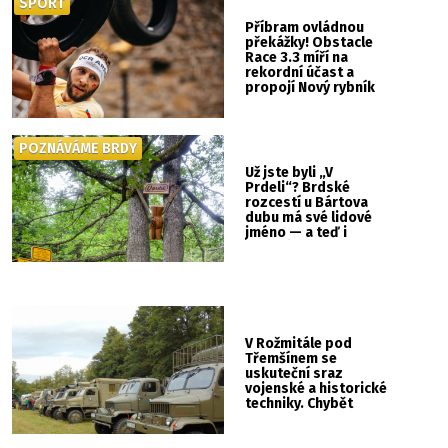
SPORT
Příbram ovládnou
překážky! Obstacle
Race 3.3 míří na
rekordní účast a
propojí Nový rybník
se Svatou Horou
POZNÁVÁME BRDY
Už jste byli „V
Prdeli“? Brdské
rozcestí u Bártova
dubu má své lidové
jméno — a teď i
vlastní cedulku
V Rožmitále pod
Třemšínem se
uskuteční sraz
vojenské a historické
techniky. Chybět
nebude kaskadérská
show ani hudba