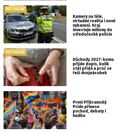
AKTUÁLNĚ
Kamery na těle,
virtuální realita i nové
vybavení. Kraj
investuje miliony do
středočeské policie
AKTUÁLNĚ
Důchody 2027: komu
přijde dopis, kolik
stát přidá a proč se
řeší dvojnásobek
První Příbramský
Pride přinese
pochod, debaty i
hudbu