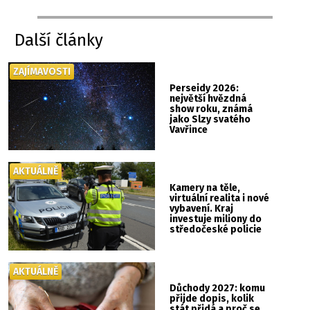
Další články
ZAJÍMAVOSTI
Perseidy 2026:
největší hvězdná
show roku, známá
jako Slzy svatého
Vavřince
AKTUÁLNĚ
Kamery na těle,
virtuální realita i nové
vybavení. Kraj
investuje miliony do
středočeské policie
AKTUÁLNĚ
Důchody 2027: komu
přijde dopis, kolik
stát přidá a proč se