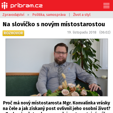
Zpravodajství
»
Politika, samospráva
|
Život a styl
Na slovíčko s novým místostarostou
19. listopadu 2018 (06:02)
ROZHOVOR
Proč má nový místostarosta Mgr. Konvalinka vrásky
na čele a jak získaný post ovlivnil jeho osobní život?