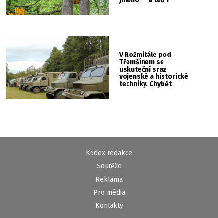
jméno — a teď i
vlastní cedulku
V Rožmitále pod
Třemšínem se
uskuteční sraz
vojenské a historické
techniky. Chybět
nebude kaskadérská
show ani hudba
Kodex redakce
Soutěže
Reklama
Pro média
Kontakty