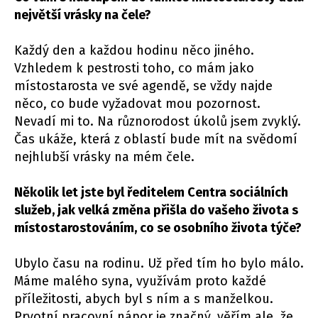
největší vrásky na čele?
Každý den a každou hodinu něco jiného.
Vzhledem k pestrosti toho, co mám jako
místostarosta ve své agendě, se vždy najde
něco, co bude vyžadovat mou pozornost.
Nevadí mi to. Na různorodost úkolů jsem zvyklý.
Čas ukáže, která z oblastí bude mít na svědomí
nejhlubší vrásky na mém čele.
Několik let jste byl ředitelem Centra sociálních
služeb, jak velká změna přišla do vašeho života s
místostarostováním, co se osobního života týče?
Ubylo času na rodinu. Už před tím ho bylo málo.
Máme malého syna, využívám proto každé
příležitosti, abych byl s ním a s manželkou.
Prvotní pracovní nápor je značný, věřím ale, že