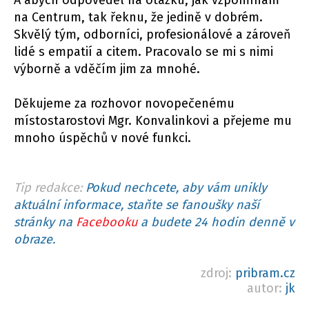
A abych odpověděl na otázku, jak vzpomínám
na Centrum, tak řeknu, že jedině v dobrém.
Skvělý tým, odborníci, profesionálové a zároveň
lidé s empatií a citem. Pracovalo se mi s nimi
výborně a vděčím jim za mnohé.
Děkujeme za rozhovor novopečenému
místostarostovi Mgr. Konvalinkovi a přejeme mu
mnoho úspěchů v nové funkci.
Tip redakce:
Pokud nechcete, aby vám unikly
aktuální informace, staňte se fanoušky naší
stránky na
Facebooku
a budete 24 hodin denně v
obraze.
zdroj:
pribram.cz
autor:
jk