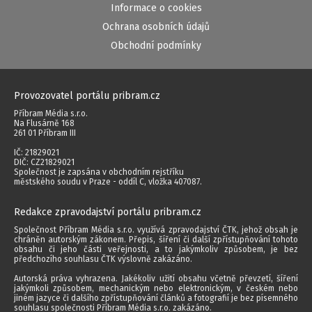
Informace o cookies
Ochrana osobních údajů
Obchodní podmínky
Provozovatel portálu pribram.cz
Příbram Média s.r.o.
Na Flusárně 168
261 01 Příbram III
IČ: 21829021
DIČ: CZ21829021
Společnost je zapsána v obchodním rejstříku
městského soudu v Praze - oddíl C, vložka 407087.
Redakce zpravodajství portálu pribram.cz
Společnost Příbram Média s.r.o. využívá zpravodajství ČTK, jehož obsah je
chráněn autorským zákonem. Přepis, šíření či další zpřístupňování tohoto
obsahu či jeho části veřejnosti, a to jakýmkoliv způsobem, je bez
předchozího souhlasu ČTK výslovně zakázáno.
Autorská práva vyhrazena. Jakékoliv užití obsahu včetně převzetí, šíření
jakýmkoli způsobem, mechanickým nebo elektronickým, v českém nebo
jiném jazyce či dalšího zpřístupňování článků a fotografií je bez písemného
souhlasu společnosti Příbram Média s.r.o. zakázáno.