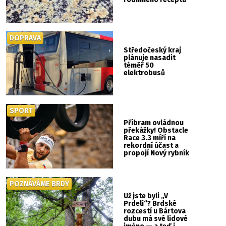
DOPRAVA
Středočeský kraj
plánuje nasadit
téměř 50
elektrobusů
SPORT
Příbram ovládnou
překážky! Obstacle
Race 3.3 míří na
rekordní účast a
propojí Nový rybník
se Svatou Horou
POZNÁVÁME BRDY
Už jste byli „V
Prdeli“? Brdské
rozcestí u Bártova
dubu má své lidové