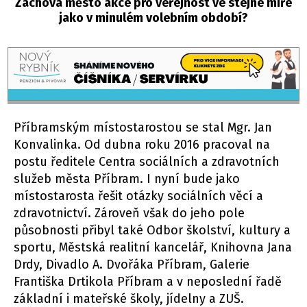
Zachová město akce pro veřejnost ve stejné míře
jako v minulém volebním období?
Příbramským místostarostou se stal Mgr. Jan
Konvalinka. Od dubna roku 2016 pracoval na
postu ředitele Centra sociálních a zdravotních
služeb města Příbram. I nyní bude jako
místostarosta řešit otázky sociálních věcí a
zdravotnictví. Zároveň však do jeho pole
působnosti přibyl také Odbor školství, kultury a
sportu, Městská realitní kancelář, Knihovna Jana
Drdy, Divadlo A. Dvořáka Příbram, Galerie
Františka Drtikola Příbram a v neposlední řadě
základní i mateřské školy, jídelny a ZUŠ.