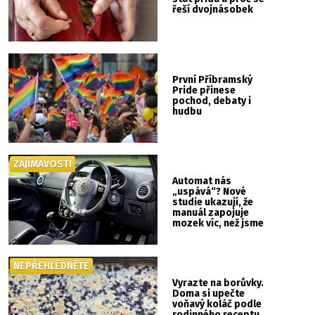
řeší dvojnásobek
První Příbramský
Pride přinese
pochod, debaty i
hudbu
ZAJÍMAVOSTI
Automat nás
„uspává“? Nové
studie ukazují, že
manuál zapojuje
mozek víc, než jsme
si mysleli
NEPŘEHLÉDNĚTE
Vyrazte na borůvky.
Doma si upečte
voňavý koláč podle
rodinného receptu