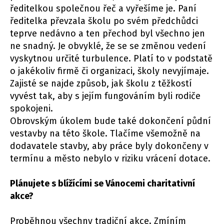
ředitelkou společnou řeč a vyřešíme je. Paní
ředitelka převzala školu po svém předchůdci
teprve nedávno a ten přechod byl všechno jen
ne snadný. Je obvyklé, že se se změnou vedení
vyskytnou určité turbulence. Platí to v podstatě
o jakékoliv firmě či organizaci, školy nevyjímaje.
Zajisté se najde způsob, jak školu z těžkostí
vyvést tak, aby s jejím fungováním byli rodiče
spokojeni.
Obrovským úkolem bude také dokončení půdní
vestavby na této škole. Tlačíme všemožně na
dodavatele stavby, aby práce byly dokončeny v
termínu a město nebylo v riziku vrácení dotace.
Plánujete s blížícími se Vánocemi charitativní
akce?
Proběhnou všechny tradiční akce. Zmíním