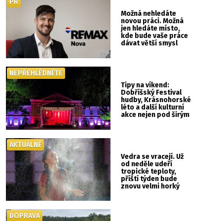
PR
Možná nehledáte
novou práci. Možná
jen hledáte místo,
kde bude vaše práce
dávat větší smysl
NEPŘEHLÉDNĚTE
Tipy na víkend:
Dobříšský Festival
hudby, Krásnohorské
léto a další kulturní
akce nejen pod širým
nebem
AKTUÁLNĚ
Vedra se vracejí. Už
od neděle udeří
tropické teploty,
příští týden bude
znovu velmi horký
DOPRAVA