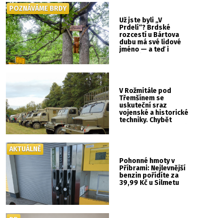
POZNÁVÁME BRDY
Už jste byli „V
Prdeli“? Brdské
rozcestí u Bártova
dubu má své lidové
jméno — a teď i
vlastní cedulku
V Rožmitále pod
Třemšínem se
uskuteční sraz
vojenské a historické
techniky. Chybět
nebude kaskadérská
show ani hudba
AKTUÁLNĚ
Pohonné hmoty v
Příbrami: Nejlevnější
benzin pořídíte za
39,99 Kč u Silmetu