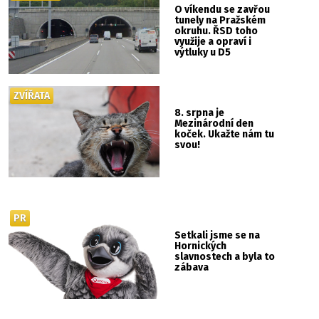
O víkendu se zavřou
tunely na Pražském
okruhu. ŘSD toho
využije a opraví i
výtluky u D5
ZVÍŘATA
8. srpna je
Mezinárodní den
koček. Ukažte nám tu
svou!
PR
Setkali jsme se na
Hornických
slavnostech a byla to
zábava