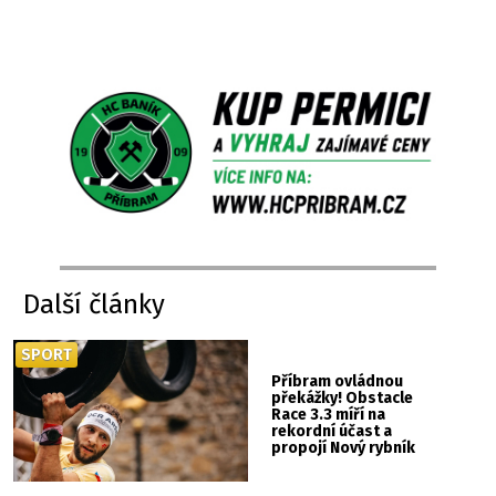
Další články
SPORT
Příbram ovládnou
překážky! Obstacle
Race 3.3 míří na
rekordní účast a
propojí Nový rybník
se Svatou Horou