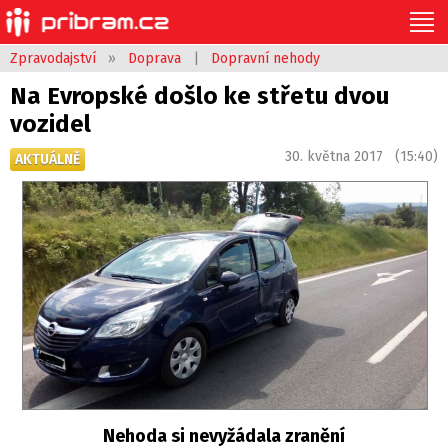
Zpravodajství
»
Doprava
|
Dopravní nehody
Na Evropské došlo ke střetu dvou
vozidel
30. května 2017 (15:40)
AKTUÁLNĚ
Nehoda si nevyžádala zranění