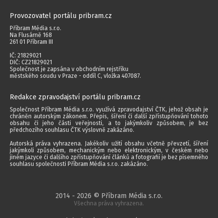
Provozovatel portálu pribram.cz
Příbram Média s.r.o.
Na Flusárně 168
261 01 Příbram III
IČ: 21829021
DIČ: CZ21829021
Společnost je zapsána v obchodním rejstříku
městského soudu v Praze - oddíl C, vložka 407087.
Redakce zpravodajství portálu pribram.cz
Společnost Příbram Média s.r.o. využívá zpravodajství ČTK, jehož obsah je
chráněn autorským zákonem. Přepis, šíření či další zpřístupňování tohoto
obsahu či jeho části veřejnosti, a to jakýmkoliv způsobem, je bez
předchozího souhlasu ČTK výslovně zakázáno.
Autorská práva vyhrazena. Jakékoliv užití obsahu včetně převzetí, šíření
jakýmkoli způsobem, mechanickým nebo elektronickým, v českém nebo
jiném jazyce či dalšího zpřístupňování článků a fotografií je bez písemného
souhlasu společnosti Příbram Média s.r.o. zakázáno.
2014 - 2026 © Příbram Média s.r.o.
Všechna práva vyhrazena.