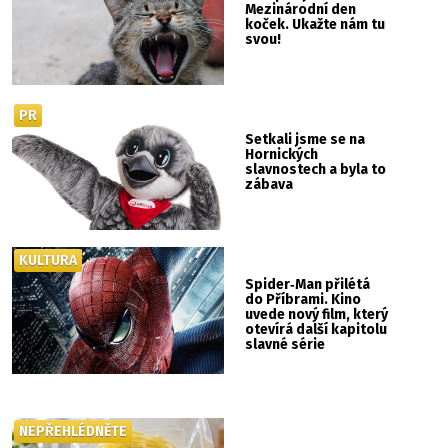
Mezinárodní den
koček. Ukažte nám tu
svou!
PR
Setkali jsme se na
Hornických
slavnostech a byla to
zábava
KULTURA
Spider‑Man přilétá
do Příbrami. Kino
uvede nový film, který
otevírá další kapitolu
slavné série
NEPŘEHLÉDNĚTE