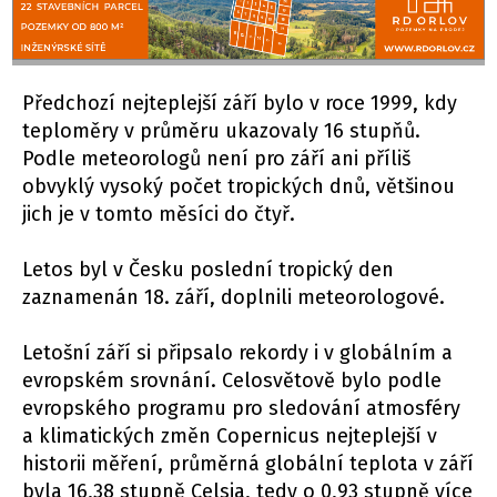
Předchozí nejteplejší září bylo v roce 1999, kdy
teploměry v průměru ukazovaly 16 stupňů.
Podle meteorologů není pro září ani příliš
obvyklý vysoký počet tropických dnů, většinou
jich je v tomto měsíci do čtyř.
Letos byl v Česku poslední tropický den
zaznamenán 18. září, doplnili meteorologové.
Letošní září si připsalo rekordy i v globálním a
evropském srovnání. Celosvětově bylo podle
evropského programu pro sledování atmosféry
a klimatických změn Copernicus nejteplejší v
historii měření, průměrná globální teplota v září
byla 16,38 stupně Celsia, tedy o 0,93 stupně více