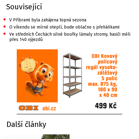
Související
•
V Příbrami byla zahájena topná sezona
•
O víkendu se mírně oteplí, bude oblačno s přeháňkami
•
Ve středních Čechách silné bouřky lámaly stromy, hasiči měli
přes 140 výjezdů
Další články