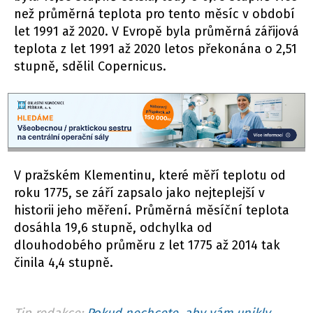
než průměrná teplota pro tento měsíc v období
let 1991 až 2020. V Evropě byla průměrná zářijová
teplota z let 1991 až 2020 letos překonána o 2,51
stupně, sdělil Copernicus.
V pražském Klementinu, které měří teplotu od
roku 1775, se září zapsalo jako nejteplejší v
historii jeho měření. Průměrná měsíční teplota
dosáhla 19,6 stupně, odchylka od
dlouhodobého průměru z let 1775 až 2014 tak
činila 4,4 stupně.
Tip redakce:
Pokud nechcete, aby vám unikly