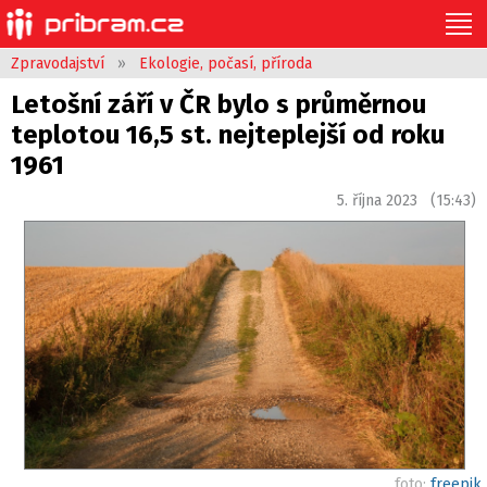
Zpravodajství
»
Ekologie, počasí, příroda
Letošní září v ČR bylo s průměrnou
teplotou 16,5 st. nejteplejší od roku
1961
5. října 2023 (15:43)
foto:
freepik