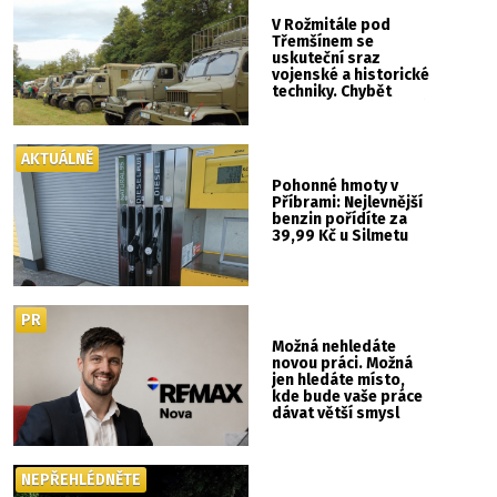
V Rožmitále pod
Třemšínem se
uskuteční sraz
vojenské a historické
techniky. Chybět
nebude kaskadérská
show ani hudba
AKTUÁLNĚ
Pohonné hmoty v
Příbrami: Nejlevnější
benzin pořídíte za
39,99 Kč u Silmetu
PR
Možná nehledáte
novou práci. Možná
jen hledáte místo,
kde bude vaše práce
dávat větší smysl
NEPŘEHLÉDNĚTE