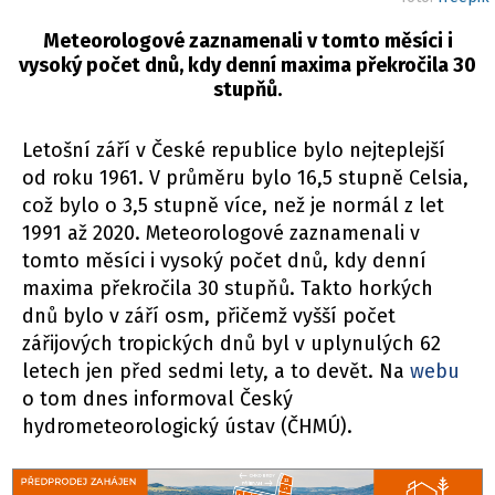
Meteorologové zaznamenali v tomto měsíci i
vysoký počet dnů, kdy denní maxima překročila 30
stupňů.
Letošní září v České republice bylo nejteplejší
od roku 1961. V průměru bylo 16,5 stupně Celsia,
což bylo o 3,5 stupně více, než je normál z let
1991 až 2020. Meteorologové zaznamenali v
tomto měsíci i vysoký počet dnů, kdy denní
maxima překročila 30 stupňů. Takto horkých
dnů bylo v září osm, přičemž vyšší počet
zářijových tropických dnů byl v uplynulých 62
letech jen před sedmi lety, a to devět. Na
webu
o tom dnes informoval Český
hydrometeorologický ústav (ČHMÚ).