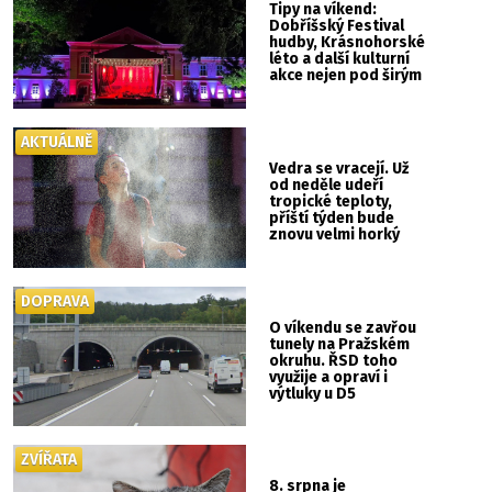
Tipy na víkend:
Dobříšský Festival
hudby, Krásnohorské
léto a další kulturní
akce nejen pod širým
nebem
AKTUÁLNĚ
Vedra se vracejí. Už
od neděle udeří
tropické teploty,
příští týden bude
znovu velmi horký
DOPRAVA
O víkendu se zavřou
tunely na Pražském
okruhu. ŘSD toho
využije a opraví i
výtluky u D5
ZVÍŘATA
8. srpna je