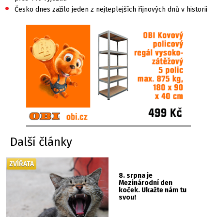
•
Česko dnes zažilo jeden z nejteplejších říjnových dnů v historii
Další články
ZVÍŘATA
8. srpna je
Mezinárodní den
koček. Ukažte nám tu
svou!