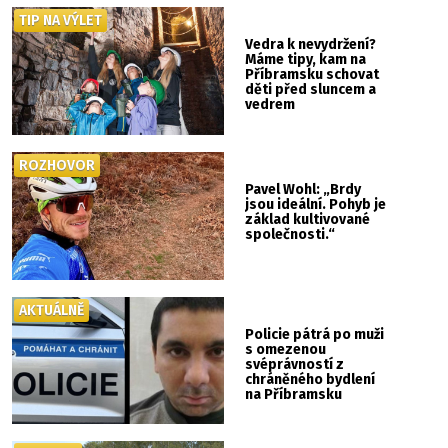
TIP NA VÝLET
Vedra k nevydržení?
Máme tipy, kam na
Příbramsku schovat
děti před sluncem a
vedrem
ROZHOVOR
Pavel Wohl: „Brdy
jsou ideální. Pohyb je
základ kultivované
společnosti.“
AKTUÁLNĚ
Policie pátrá po muži
s omezenou
svéprávností z
chráněného bydlení
na Příbramsku