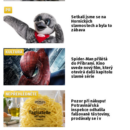
PR
Setkali jsme se na
Hornických
slavnostech a byla to
zábava
KULTURA
Spider‑Man přilétá
do Příbrami. Kino
uvede nový film, který
otevírá další kapitolu
slavné série
NEPŘEHLÉDNĚTE
Pozor při nákupu!
Potravinářská
inspekce odhalila
falšované těstoviny,
prodávaly se i v
Albertu