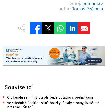
zdroj:
pribram.cz
autor:
Tomáš Pečenka
Související
•
O víkendu se mírně oteplí, bude oblačno s přeháňkami
•
Ve středních Čechách silné bouřky lámaly stromy, hasiči měli
přes 140 výjezdů