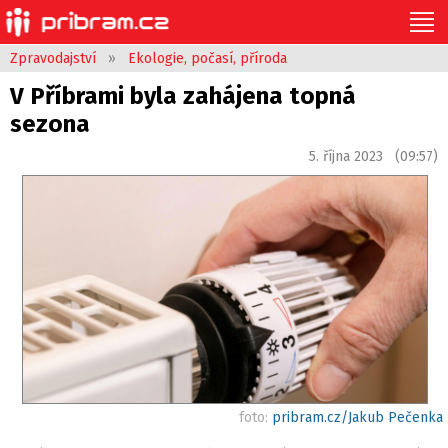
Zpravodajství
»
Ekologie, počasí, příroda
V Příbrami byla zahájena topná
sezona
5. října 2023 (09:57)
foto:
pribram.cz/Jakub Pečenka