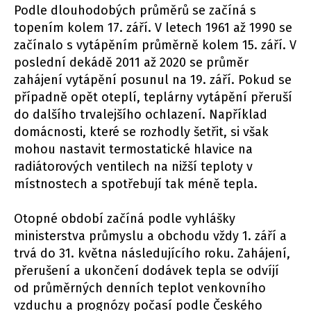
Podle dlouhodobých průměrů se začíná s
topením kolem 17. září. V letech 1961 až 1990 se
začínalo s vytápěním průměrně kolem 15. září. V
poslední dekádě 2011 až 2020 se průměr
zahájení vytápění posunul na 19. září. Pokud se
případně opět oteplí, teplárny vytápění přeruší
do dalšího trvalejšího ochlazení. Například
domácnosti, které se rozhodly šetřit, si však
mohou nastavit termostatické hlavice na
radiátorových ventilech na nižší teploty v
místnostech a spotřebují tak méně tepla.
Otopné období začíná podle vyhlášky
ministerstva průmyslu a obchodu vždy 1. září a
trvá do 31. května následujícího roku. Zahájení,
přerušení a ukončení dodávek tepla se odvíjí
od průměrných denních teplot venkovního
vzduchu a prognózy počasí podle Českého