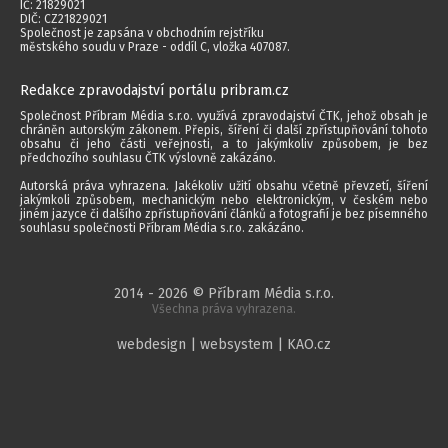
IČ: 21829021
DIČ: CZ21829021
Společnost je zapsána v obchodním rejstříku
městského soudu v Praze - oddíl C, vložka 407087.
Redakce zpravodajství portálu pribram.cz
Společnost Příbram Média s.r.o. využívá zpravodajství ČTK, jehož obsah je
chráněn autorským zákonem. Přepis, šíření či další zpřístupňování tohoto
obsahu či jeho části veřejnosti, a to jakýmkoliv způsobem, je bez
předchozího souhlasu ČTK výslovně zakázáno.
Autorská práva vyhrazena. Jakékoliv užití obsahu včetně převzetí, šíření
jakýmkoli způsobem, mechanickým nebo elektronickým, v českém nebo
jiném jazyce či dalšího zpřístupňování článků a fotografií je bez písemného
souhlasu společnosti Příbram Média s.r.o. zakázáno.
2014 - 2026 © Příbram Média s.r.o.
Všechna práva vyhrazena.
webdesign | websystem | KAO.cz