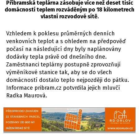
Příbramská teplárna zásobuje více než deset tisíc
domácností teplem rozváděným po 18 kilometrech
vlastní rozvodové sítě.
Vzhledem k poklesu průměrných denních
venkovních teplot a s ohledem na předpověď
počasí na následující dny byly naplánovány
dodávky tepla právě od dnešního dne.
Zaměstnanci teplárny postupně zprovozňují
výměníkové stanice tak, aby se do všech
domácností dostalo teplo nejpozději do pátku.
Informace pribram.cz potvrdila jejich mluvčí
Radka Maurová.