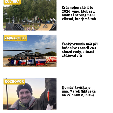
KULTURA
Krásnohorské léto
2026: víno, klobásy,
hudba i strongmani.
Víkend, který má tah
ZAJÍMAVOSTI
Český vrtulník měl při
hašení ve Francii 263
shozů vody, situaci
ztěžoval vítr
ROZHOVOR
Domácí lavička je
jiná. Marek Nikl čeká
na Příbram v Jihlavě