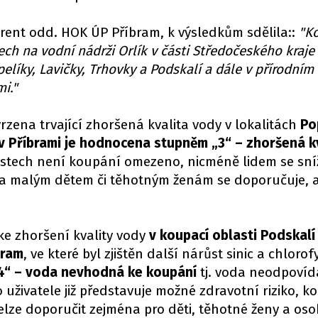
ent odd. HOK ÚP Příbram, k výsledkům sdělila::
"Ko
ch na vodní nádrži Orlík v části Středočeského kraje
elíky, Lavičky, Trhovky a Podskalí a dále v přírodním
mi."
zena trvající zhoršená kvalita vody v lokalitách
Po
 v Příbrami je hodnocena stupněm „3“ – zhoršená k
astech není koupání omezeno, nicméně lidem se sn
 a malým dětem či těhotným ženám se doporučuje, a
e zhoršení kvality vody
v koupací oblasti Podskalí
bram
, ve které byl zjištěn další nárůst sinic a chloro
4“ – voda nevhodná ke koupání
tj. voda neodpovíd
uživatele již představuje možné zdravotní riziko, k
lze doporučit zejména pro děti, těhotné ženy a osob