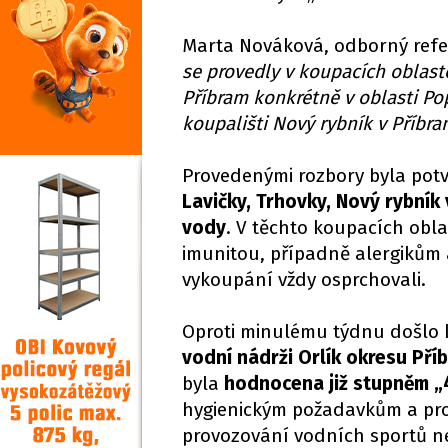
Marta Nováková, odborný refer
se provedly v koupacích oblaste
Příbram konkrétně v oblasti Pop
koupališti Nový rybník v Příbra
Provedenými rozbory byla potvr
Lavičky, Trhovky, Nový rybník
vody
. V těchto koupacích obl
imunitou, případně alergikům
vykoupání vždy osprchovali.
Oproti minulému týdnu došlo k
vodní nádrži Orlík okresu Pří
byla
hodnocena již stupněm „
hygienickým požadavkům a pro 
provozování vodních sportů ne