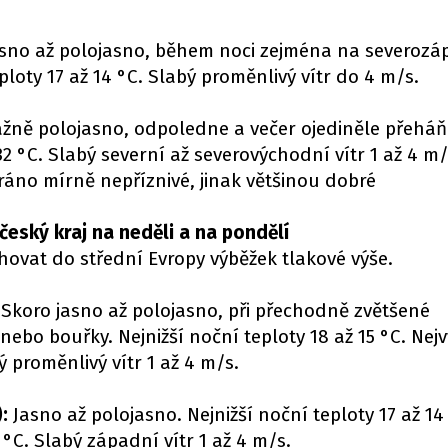
sno až polojasno, během noci zejména na severozá
ploty 17 až 14 °C. Slabý proměnlivý vítr do 4 m/s.
žně polojasno, odpoledne a večer ojediněle přeháň
32 °C. Slabý severní až severovýchodní vítr 1 až 4 m/
ráno mírně nepříznivé, jinak většinou dobré
eský kraj na neděli a na pondělí
vat do střední Evropy výběžek tlakové výše.
Skoro jasno až polojasno, při přechodně zvětšené
ebo bouřky. Nejnižší noční teploty 18 až 15 °C. Nejv
ý proměnlivý vítr 1 až 4 m/s.
):
Jasno až polojasno. Nejnižší noční teploty 17 až 14
 °C. Slabý západní vítr 1 až 4 m/s.