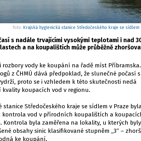
foto:
Krajská hygienická stanice Středočeského kraje se sídlem
sí s nadále trvajícími vysokými teplotami i nad 3
blastech a na koupalištích může průběžně zhoršova
ci rozbory vody ke koupání na řadě míst Příbramska.
gů z ČHMÚ dává předpoklad, že slunečné počasí s 
ydrží, proto se i vzhledem k této skutečnosti nedá
 kvality koupacích vod v regionu.
é stanice Středočeského kraje se sídlem v Praze byla
kontrola vod v přírodních koupalištích a koupacíc
 Kontrola byla zaměřena na lokality, u kterých byly
šené obsahy sinic klasifikované stupněm „3“ – zhor
hodná ke koupání.