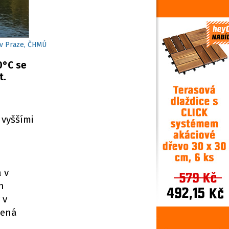
 v Praze, ČHMÚ
0°C se
t.
vyššími
 v
h
 v
šená