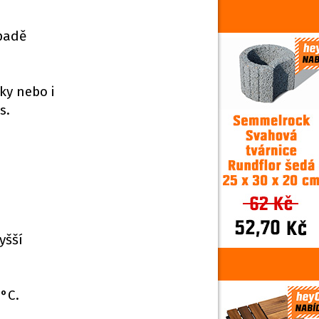
padě
ky nebo i
s.
yšší
 °C.