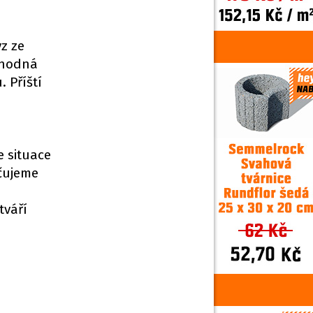
z ze
vhodná
 Příští
e situace
čujeme
tváří