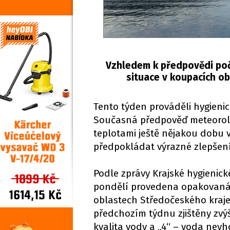
Vzhledem k předpovědi poča
situace v koupacích o
Tento týden prováděli hygieni
Současná předpověď meteorolo
teplotami ještě nějakou dobu v
předpokládat výrazné zlepšení
Podle zprávy Krajské hygienick
pondělí provedena opakovaná 
oblastech Středočeského kraje.
předchozím týdnu zjištěny zvý
kvalita vody a „4“ – voda nev