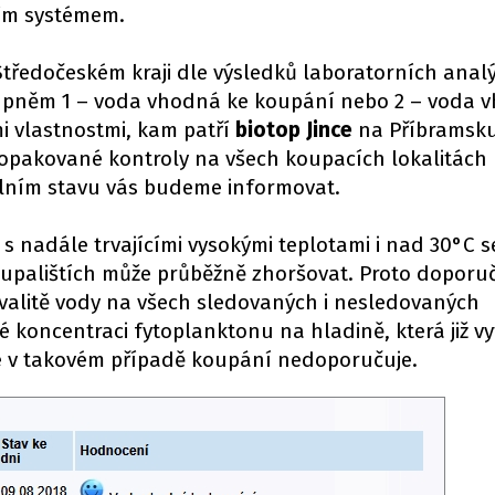
ním systémem.
Středočeském kraji dle výsledků laboratorních analý
upněm 1 – voda vhodná ke koupání nebo 2 – voda 
i vlastnostmi, kam patří
biotop Jince
na Příbramsku.
opakované kontroly na všech koupacích lokalitách
álním stavu vás budeme informovat.
 nadále trvajícími vysokými teplotami i nad 30°C s
oupalištích může průběžně zhoršovat. Proto doporu
valitě vody na všech sledovaných i nesledovaných
é koncentraci fytoplanktonu na hladině, která již vy
se v takovém případě koupání nedoporučuje.