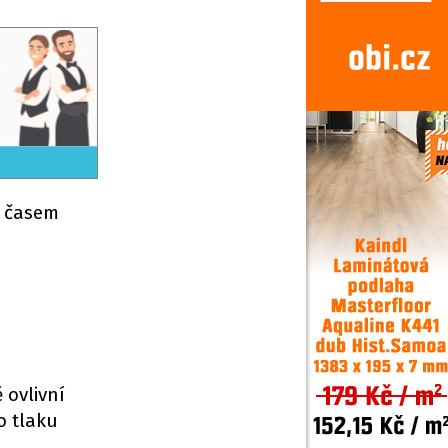
m časem
 ovlivní
o tlaku