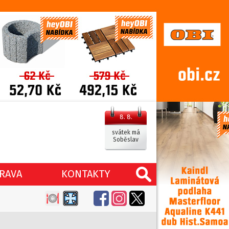
8. 8.
svátek má
Soběslav
RAVA
KONTAKTY