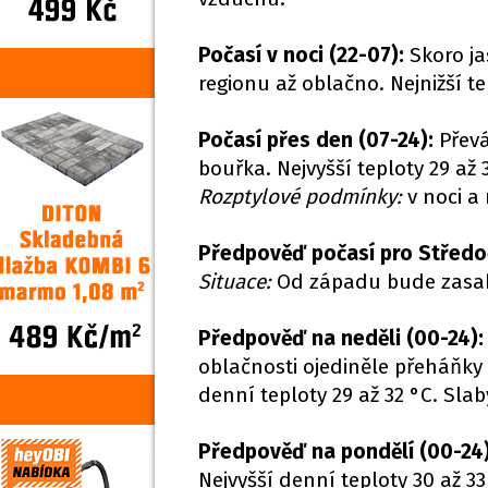
Počasí v noci (22-07):
Skoro ja
regionu až oblačno. Nejnižší te
Počasí přes den (07-24):
Převá
bouřka. Nejvyšší teploty 29 až 
Rozptylové podmínky:
v noci a 
Předpověď počasí pro Středoč
Situace:
Od západu bude zasaho
Předpověď na neděli (00-24):
oblačnosti ojediněle přeháňky n
denní teploty 29 až 32 °C. Slab
Předpověď na pondělí (00-24
Nejvyšší denní teploty 30 až 33