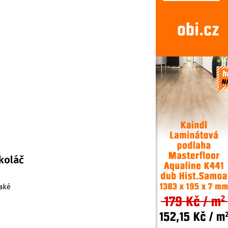
koláč
také