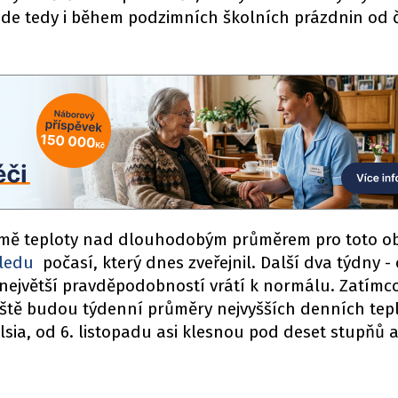
de tedy i během podzimních školních prázdnin od č
řejmě teploty nad dlouhodobým průměrem pro toto o
ledu
počasí, který dnes zveřejnil. Další dva týdny -
 s největší pravděpodobností vrátí k normálu. Zatímc
ještě budou týdenní průměry nejvyšších denních tep
sia, od 6. listopadu asi klesnou pod deset stupňů 