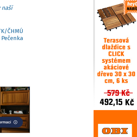
 naší
ČTK/ČHMÚ
 Pečenka