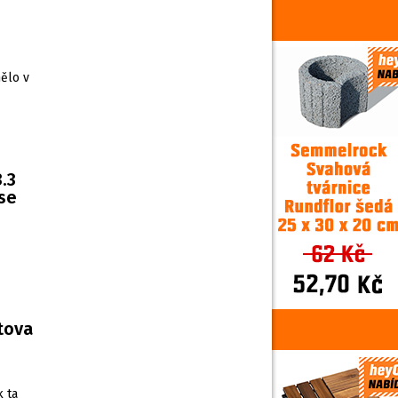
ělo v
.3
 se
rtova
k ta