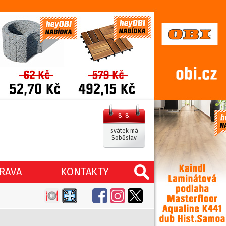
8. 8.
svátek má
Soběslav
RAVA
KONTAKTY