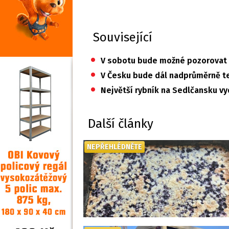
Související
•
V sobotu bude možné pozorovat č
•
V Česku bude dál nadprůměrně te
•
Největší rybník na Sedlčansku vy
Další články
NEPŘEHLÉDNĚTE