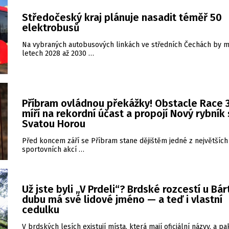
Středočeský kraj plánuje nasadit téměř 50
elektrobusů
Na vybraných autobusových linkách ve středních Čechách by m
letech 2028 až 2030 …
Příbram ovládnou překážky! Obstacle Race 3
míří na rekordní účast a propojí Nový rybník
Svatou Horou
Před koncem září se Příbram stane dějištěm jedné z největších
sportovních akcí …
Už jste byli „V Prdeli“? Brdské rozcestí u Bá
dubu má své lidové jméno — a teď i vlastní
cedulku
V brdských lesích existují místa, která mají oficiální názvy, a pa