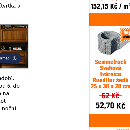
tvrtka a
bdobí.
 od 6. do
o na
lot
a noční