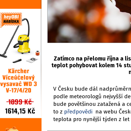
Zatímco na přelomu října a l
teplot pohybovat kolem 14 stu
V Česku bude dál nadprůměrně
podle meteorologů nejvyšší de
bude povětšinou zatažená a ce
to z
předpovědi
na webu Česk
teplota pro nynější týden z let