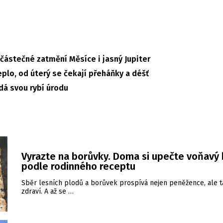
ástečné zatmění Měsíce i jasný Jupiter
plo, od úterý se čekají přeháňky a déšť
dá svou rybí úrodu
Vyrazte na borůvky. Doma si upečte voňavý 
podle rodinného receptu
Sběr lesních plodů a borůvek prospívá nejen peněžence, ale 
zdraví. A až se …