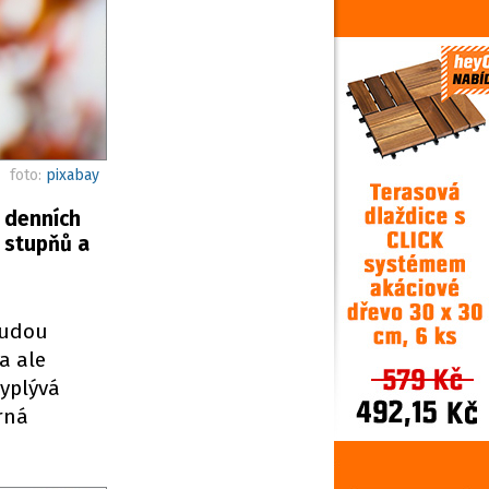
foto:
pixabay
h denních
 stupňů a
budou
a ale
Vyplývá
rná