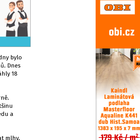
dny bylo
ňů. Dnes
áhly 18
rně.
tšinu
edu a
t mlhy.