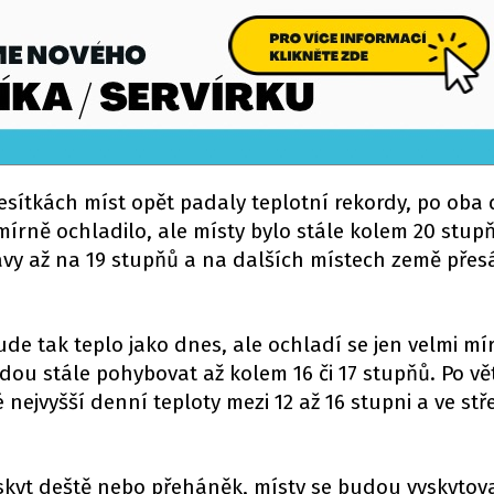
esítkách míst opět padaly teplotní rekordy, po oba 
 mírně ochladilo, ale místy bylo stále kolem 20 stup
avy až na 19 stupňů a na dalších místech země přes
de tak teplo jako dnes, ale ochladí se jen velmi mí
dou stále pohybovat až kolem 16 či 17 stupňů. Po vě
nejvyšší denní teploty mezi 12 až 16 stupni a ve stř
kyt deště nebo přeháněk, místy se budou vyskytova