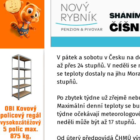
V pátek a sobotu v Česku na d
až přes 24 stupňů. V neděli se
se teploty dostaly na jihu Mor
stupňů.
Po zbytek týdne už zřejmě nebu
Maximální denní teploty se bu
týdne očekávají meteorologové 
neděli může být až 17 stupňů.
Od úterý předpovídá ČHMÚ výs