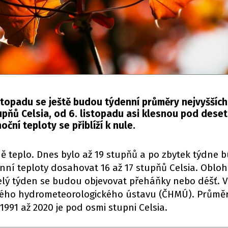
istopadu se ještě budou týdenní průměry nejvyššíc
pňů Celsia, od 6. listopadu asi klesnou pod deset
noční teploty se přiblíží k nule.
 teplo. Dnes bylo až 19 stupňů a po zbytek týdne 
nní teploty dosahovat 16 až 17 stupňů Celsia. Obloh
lý týden se budou objevovat přeháňky nebo déšť. 
ého hydrometeorologického ústavu (ČHMÚ). Průmě
 1991 až 2020 je pod osmi stupni Celsia.