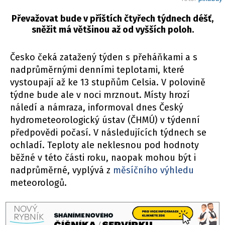
Převažovat bude v příštích čtyřech týdnech déšť,
sněžit má většinou až od vyšších poloh.
Česko čeká zatažený týden s přeháňkami a s
nadprůměrnými denními teplotami, které
vystoupají až ke 13 stupňům Celsia. V polovině
týdne bude ale v noci mrznout. Místy hrozí
náledí a námraza, informoval dnes Český
hydrometeorologický ústav (ČHMÚ) v týdenní
předpovědi počasí. V následujících týdnech se
ochladí. Teploty ale neklesnou pod hodnoty
běžné v této části roku, naopak mohou být i
nadprůměrné, vyplývá z
měsíčního výhledu
meteorologů.