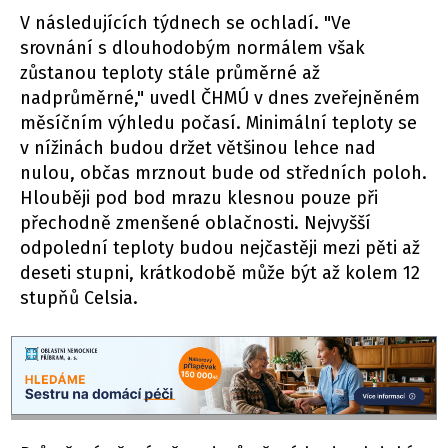
V následujících týdnech se ochladí. "Ve
srovnání s dlouhodobým normálem však
zůstanou teploty stále průměrné až
nadprůměrné," uvedl ČHMÚ v dnes zveřejněném
měsíčním výhledu počasí. Minimální teploty se
v nížinách budou držet většinou lehce nad
nulou, občas mrznout bude od středních poloh.
Hlouběji pod bod mrazu klesnou pouze při
přechodně zmenšené oblačnosti. Nejvyšší
odpolední teploty budou nejčastěji mezi pěti až
deseti stupni, krátkodobě může být až kolem 12
stupňů Celsia.