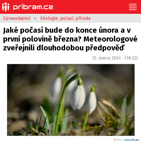
Zpravodajství
»
Ekologie, počasí, příroda
Jaké počasí bude do konce února a v
první polovině března? Meteorologové
zveřejnili dlouhodobou předpověď
12. února 2024 (18:22)
foto:
pixabay