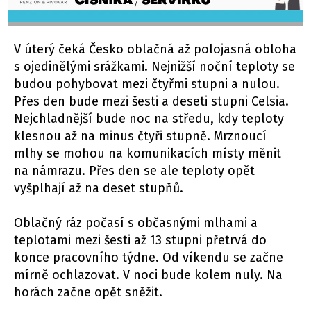
V úterý čeká Česko oblačná až polojasná obloha
s ojedinělými srážkami. Nejnižší noční teploty se
budou pohybovat mezi čtyřmi stupni a nulou.
Přes den bude mezi šesti a deseti stupni Celsia.
Nejchladnější bude noc na středu, kdy teploty
klesnou až na minus čtyři stupně. Mrznoucí
mlhy se mohou na komunikacích místy měnit
na námrazu. Přes den se ale teploty opět
vyšplhají až na deset stupňů.
Oblačný ráz počasí s občasnými mlhami a
teplotami mezi šesti až 13 stupni přetrvá do
konce pracovního týdne. Od víkendu se začne
mírně ochlazovat. V noci bude kolem nuly. Na
horách začne opět sněžit.