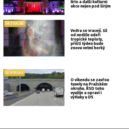
léto a další kulturní
akce nejen pod širým
nebem
AKTUÁLNĚ
Vedra se vracejí. Už
od neděle udeří
tropické teploty,
příští týden bude
znovu velmi horký
DOPRAVA
O víkendu se zavřou
tunely na Pražském
okruhu. ŘSD toho
využije a opraví i
výtluky u D5