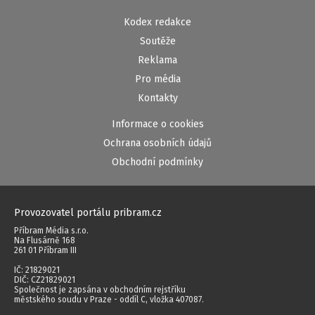
Kodex redakce
Soutěže
Reklama
Pro média
Kontakty
Informace o cookies
Ochrana osobních údajů
Obchodní podmínky
Provozovatel portálu pribram.cz
Příbram Média s.r.o.
Na Flusárně 168
261 01 Příbram III
IČ: 21829021
DIČ: CZ21829021
Společnost je zapsána v obchodním rejstříku
městského soudu v Praze - oddíl C, vložka 407087.