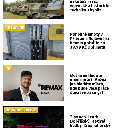
uskuteční sraz
vojenské a historické
techniky. Chybět
nebude kaskadérská
show ani hudba
AKTUÁLNĚ
Pohonné hmoty v
Příbrami: Nejlevnější
benzin pořídíte za
39,99 Kč u Silmetu
PR
Možná nehledáte
novou práci. Možná
jen hledáte místo,
kde bude vaše práce
dávat větší smysl
NEPŘEHLÉDNĚTE
Tipy na víkend:
Dobříšský Festival
hudby, Krásnohorské