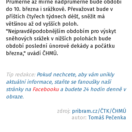
Průměrné až mírně nadprůměrné bude období
do 10. března i srážkově. Převažovat bude v
příštích čtyřech týdnech déšť, sněžit má
většinou až od vyšších poloh.
"Nejpravděpodobnějším obdobím pro výskyt
sněhových srážek v nižších polohách bude
období poslední únorové dekády a počátku
března," uvádí ČHMÚ.
Tip redakce:
Pokud nechcete, aby vám unikly
aktuální informace, staňte se fanoušky naší
stránky na
Facebooku
a budete 24 hodin denně v
obraze.
zdroj:
pribram.cz/ČTK/ČHMÚ
autor:
Tomáš Pečenka