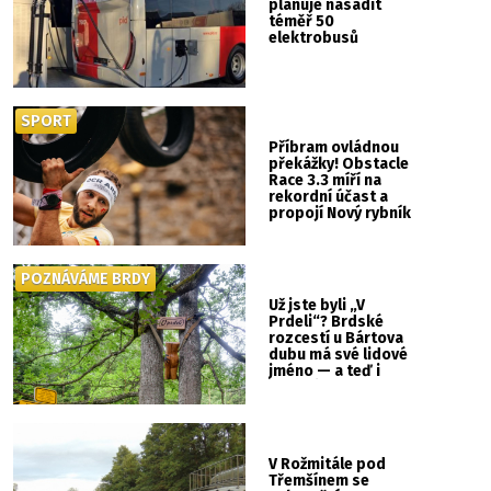
plánuje nasadit
téměř 50
elektrobusů
SPORT
Příbram ovládnou
překážky! Obstacle
Race 3.3 míří na
rekordní účast a
propojí Nový rybník
se Svatou Horou
POZNÁVÁME BRDY
Už jste byli „V
Prdeli“? Brdské
rozcestí u Bártova
dubu má své lidové
jméno — a teď i
vlastní cedulku
V Rožmitále pod
Třemšínem se