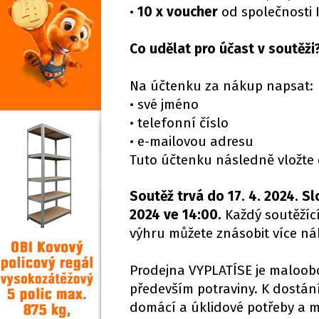
•
10 x voucher
od společnosti 
Co udělat pro účast v soutěži
Na účtenku za nákup napsat:
• své jméno
• telefonní číslo
• e-mailovou adresu
Tuto účtenku následně vložte
Soutěž trvá do 17. 4. 2024. S
2024 ve 14:00.
Každý soutěžíc
výhru můžete znásobit více ná
Prodejna VYPLATÍSE je maloobc
především potraviny. K dostání 
domácí a úklidové potřeby a 