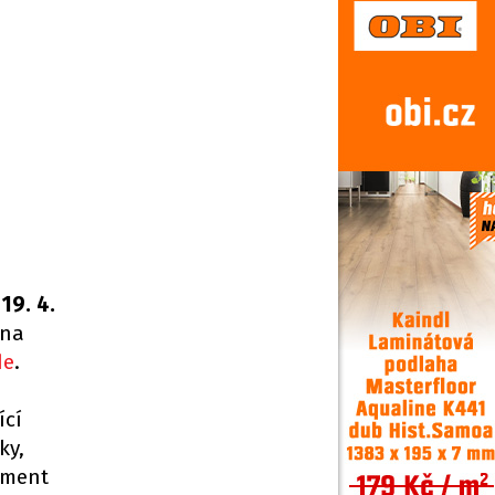
19. 4.
 na
de
.
ící
ky,
iment