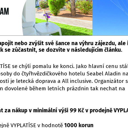
apojit nebo zvýšit své šance na výhru zájezdu, ale 
 se zúčastnit, se dozvíte v následujícím článku.
ÍSE se chýlí pomalu ke konci. Jako hlavní cenu stá
osoby do čtyřhvězdičkového hotelu Seabel Aladin n
tí je letecká doprava a All inclusive. Organizátor 
rmín dovolené během letních prázdnin tak nechat na
át za nákup v minimální výši 99 Kč v prodejně VYPL
ejně VYPLATÍSE v hodnotě
1000 korun