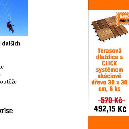
i dalších
le
a
soutěže
ATÍSE: