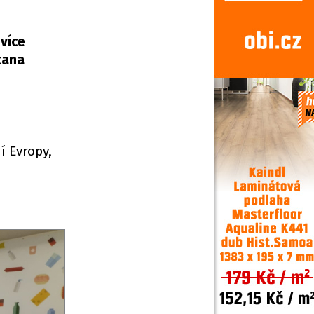
více
tana
í Evropy,