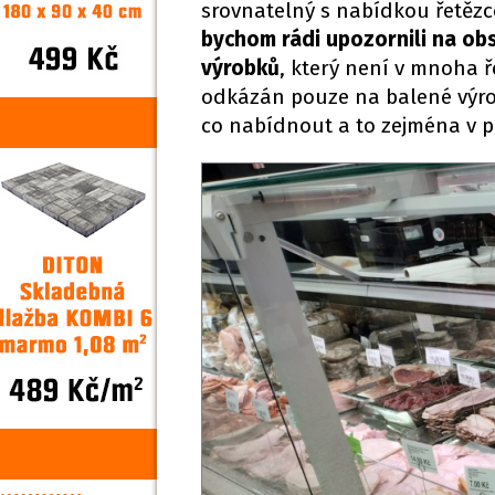
srovnatelný s nabídkou řetězc
bychom rádi upozornili na ob
výrobků
, který není v mnoha 
odkázán pouze na balené výro
co nabídnout a to zejména v p