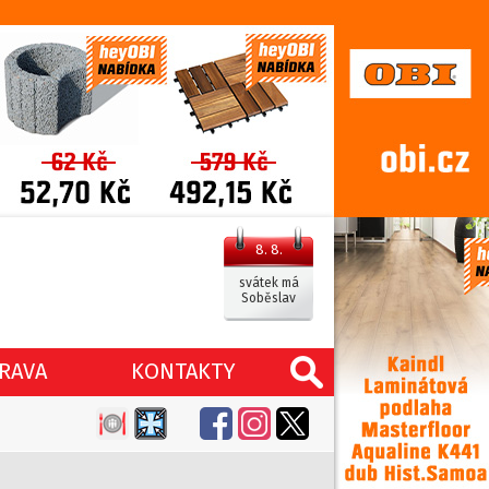
8. 8.
svátek má
Soběslav
RAVA
KONTAKTY