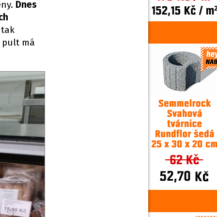
eny.
Dnes
ch
 tak
 pult má