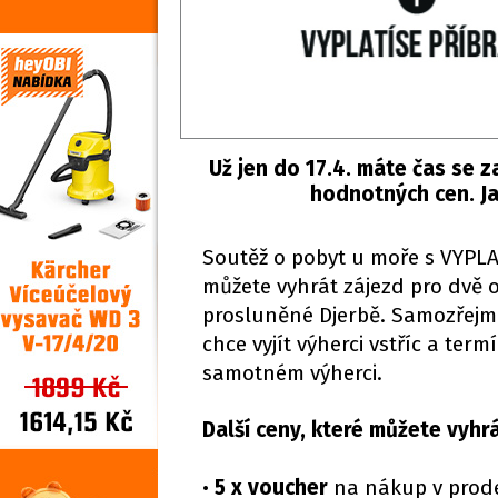
Už jen do 17.4. máte čas se z
hodnotných cen. Jak
Soutěž o pobyt u moře s VYPLAT
můžete vyhrát zájezd pro dvě 
prosluněné Djerbě. Samozřejmos
chce vyjít výherci vstříc a te
samotném výherci.
Další ceny, které můžete vyhr
•
5 x voucher
na nákup v prod