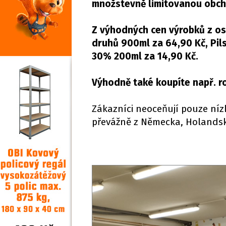
množstevně limitovanou obcho
Z výhodných cen výrobků z ost
druhů 900ml za 64,90 Kč, Pil
30% 200ml za 14,90 Kč.
Výhodně také koupíte např. roh
Zákazníci neoceňují pouze nízk
převážně z Německa, Holandsk