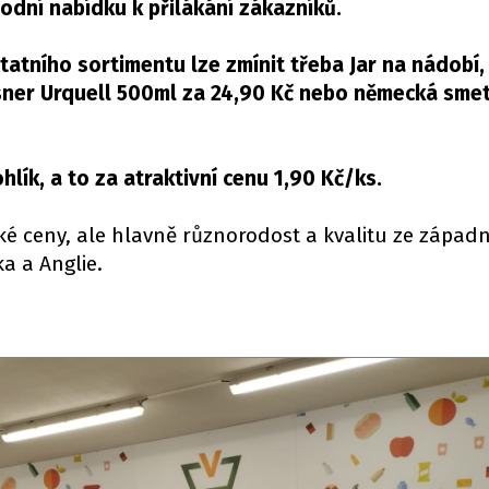
dní nabídku k přilákání zákazníků.
atního sortimentu lze zmínit třeba Jar na nádobí, 
sner Urquell
500ml za 24,90 Kč nebo německá sme
lík, a to za atraktivní cenu 1,90 Kč/ks.
é ceny, ale hlavně různorodost a kvalitu ze západn
a a Anglie.