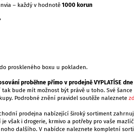
Invia – každý v hodnotě
1000 korun
?
 do proskleného boxu u pokladen.
losování proběhne přímo v prodejně VYPLATÍSE dne 
í tak bude mít možnost být právě u toho. Své šance
kupy. Podrobné znění pravidel soutěže naleznete
z
hodní prodejna nabízející široký sortiment zahrnuj
je však i drogerie, krmivo a potřeby pro vaše mazlíč
mnoho dalšího. V nabídce naleznete kompletní sort