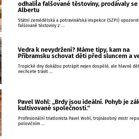
odhalila falšované těstoviny, prodávaly se 
Albertu
Státní zemědělská a potravinářská inspekce (SZPI) upozorni
falšované těstoviny z …
Vedra k nevydržení? Máme tipy, kam na
Příbramsku schovat děti před sluncem a 
Tropické dny dokážou potrápit nejen dospělé, ale hlavně dět
nechcete trávit …
Pavel Wohl: „Brdy jsou ideální. Pohyb je zá
kultivované společnosti.“
Profesionální triatlonista Pavel Wohl, trojnásobný mistr repu
polovičním …