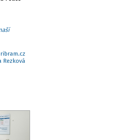
naší
ribram.cz
 Rezková