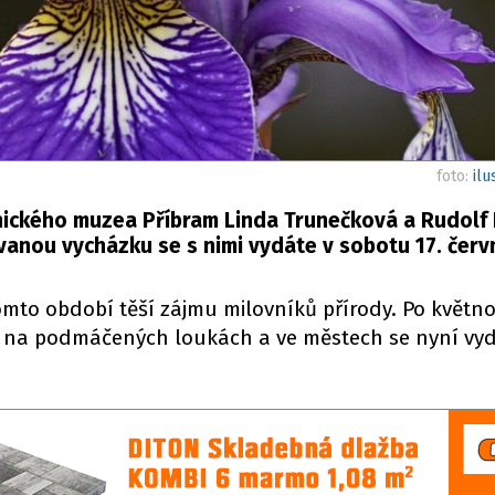
foto:
ilu
nického muzea Příbram Linda Trunečková a Rudolf
vanou vycházku se s nimi vydáte v sobotu 17. červ
omto období těší zájmu milovníků přírody. Po květn
y na podmáčených loukách a ve městech se nyní vy