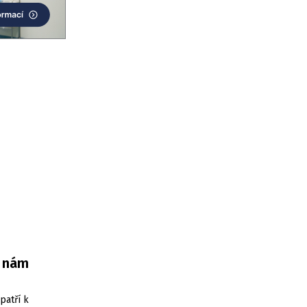
e nám
patří k