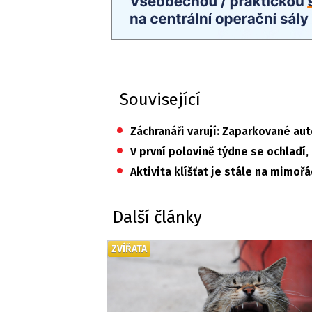
Související
•
Záchranáři varují: Zaparkované au
•
V první polovině týdne se ochladí
•
Aktivita klíšťat je stále na mimo
Další články
ZVÍŘATA