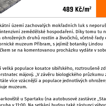
ikátní území zachovalých mokřadních luk s nepor
i intenzivní zemědělské hospodaření. Díky tomu tu 
 ohrožených druhů rostlin a živočichů, včetně řady
rnické muzeum Příbram, s jejímiž botaniky Lindou
čkem se na komentovanou procházku vydáte v sobo
 velká populace kosatce sibiřského, roztroušeně zd
prstnatec májový. „V závěru biologického průzkumu 
 stále více vzácnější a populace jednotlivých ohrože
iňuje muzeum.
 parkoviště u Spartaku (na autobusové zastávce „St
hruba v 11:00. Na setkání budou také zástupci výbor