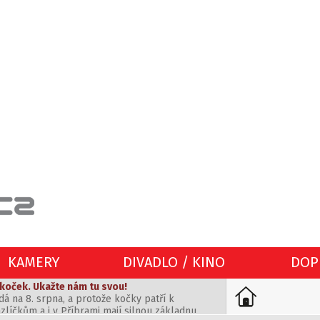
 koček. Ukažte nám tu svou!
KAMERY
DIVADLO / KINO
DOP
á na 8. srpna, a protože kočky patří k
íčkům a i v Příbrami mají silnou základnu,
ch slavnostech a byla to zábava
jmout společně s vámi. Pošlete nám fotku své
 tepla rádi navštěvujeme místa, kde se scházejí
 kočičí galerii.
ceme být součástí vašeho života nejen jako