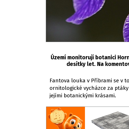
Území monitorují botanici Hor
desítky let. Na komento
Fantova louka v Příbrami se v t
ornitologické vycházce za pták
jejími botanickými krásami.