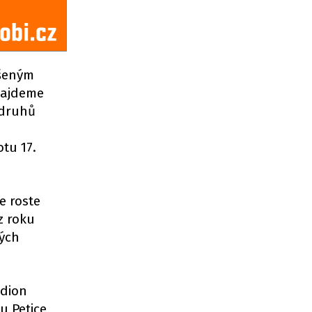
ušeným
najdeme
 druhů
tu 17.
e roste
z roku
ných
adion
u Petice