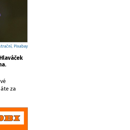
strační, Pixabay
 Hlaváček
na.
ové
dáte za