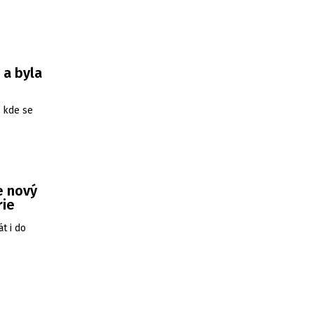
 a byla
, kde se
e nový
rie
t i do