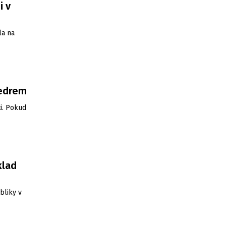
i v
la na
vedrem
i. Pokud
klad
bliky v