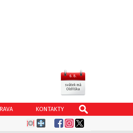
6. 8.
svátek má
Oldřiška
RAVA
KONTAKTY