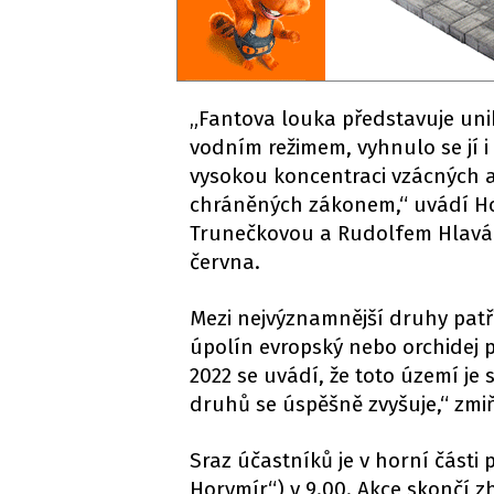
„Fantova louka představuje un
vodním režimem, vyhnulo se jí 
vysokou koncentraci vzácných a
chráněných zákonem,“ uvádí Ho
Trunečkovou a Rudolfem Hlavá
června.
Mezi nejvýznamnější druhy patří
úpolín evropský nebo orchidej 
2022 se uvádí, že toto území je
druhů se úspěšně zvyšuje,“ zm
Sraz účastníků je v horní části
Horymír“) v 9.00. Akce skončí z