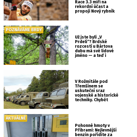
Race 3.3 míří na
rekordní účast a
propojí Nový rybník
se Svatou Horou
POZNÁVÁME BRDY
Už jste byli „V
Prdeli“? Brdské
rozcestí u Bártova
dubu má své lidové
jméno — a teď i
vlastní cedulku
V Rožmitále pod
Třemšínem se
uskuteční sraz
vojenské a historické
techniky. Chybět
nebude kaskadérská
show ani hudba
AKTUÁLNĚ
Pohonné hmoty v
Příbrami: Nejlevnější
benzin pořídíte za