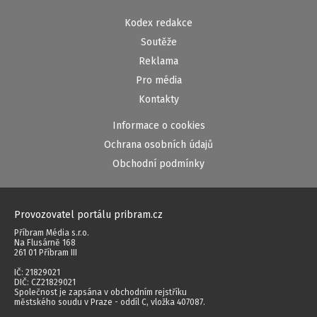
Kodex redakce
Soutěže
Reklama
Pro média
Kontakty
Informace o cookies
Ochrana osobních údajů
Obchodní podmínky
Provozovatel portálu pribram.cz
Příbram Média s.r.o.
Na Flusárně 168
261 01 Příbram III
IČ: 21829021
DIČ: CZ21829021
Společnost je zapsána v obchodním rejstříku
městského soudu v Praze - oddíl C, vložka 407087.