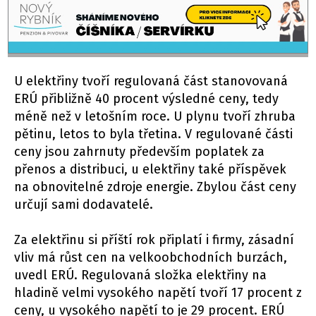
U elektřiny tvoří regulovaná část stanovovaná
ERÚ přibližně 40 procent výsledné ceny, tedy
méně než v letošním roce. U plynu tvoří zhruba
pětinu, letos to byla třetina. V regulované části
ceny jsou zahrnuty především poplatek za
přenos a distribuci, u elektřiny také příspěvek
na obnovitelné zdroje energie. Zbylou část ceny
určují sami dodavatelé.
Za elektřinu si příští rok připlatí i firmy, zásadní
vliv má růst cen na velkoobchodních burzách,
uvedl ERÚ. Regulovaná složka elektřiny na
hladině velmi vysokého napětí tvoří 17 procent z
ceny, u vysokého napětí to je 29 procent. ERÚ