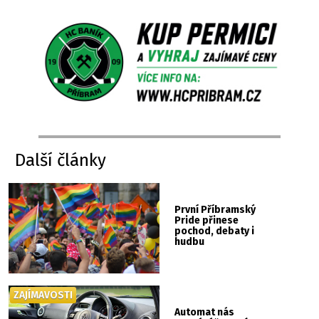
Další články
První Příbramský
Pride přinese
pochod, debaty i
hudbu
ZAJÍMAVOSTI
Automat nás