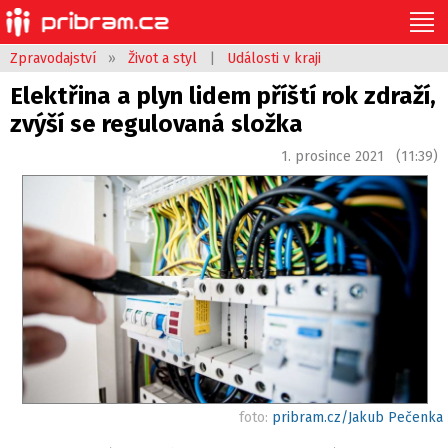
Zpravodajství
»
Život a styl
|
Události v kraji
Elektřina a plyn lidem příští rok zdraží,
zvýší se regulovaná složka
1. prosince 2021 (11:39)
foto:
pribram.cz/Jakub Pečenka