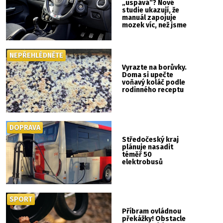
„uspává“? Nové
studie ukazují, že
manuál zapojuje
mozek víc, než jsme
si mysleli
NEPŘEHLÉDNĚTE
Vyrazte na borůvky.
Doma si upečte
voňavý koláč podle
rodinného receptu
DOPRAVA
Středočeský kraj
plánuje nasadit
téměř 50
elektrobusů
SPORT
Příbram ovládnou
překážky! Obstacle