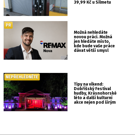
39,99 Kč u Silmetu
PR
Možná nehledáte
novou práci. Možná
jen hledáte místo,
kde bude vaše práce
dávat větší smysl
NEPŘEHLÉDNĚTE
Tipy na víkend:
Dobříšský Festival
hudby, Krásnohorské
léto a další kulturní
akce nejen pod širým
nebem