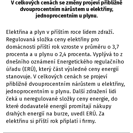
V celkových cenách se změny projeví přibližně
dvouprocentním nárůstem u elektřiny,
jednoprocentním u plynu.
Elektřina a plyn v příštím roce lidem zdraží.
Regulovaná složka ceny elektřiny pro
domácnosti příští rok vzroste v průměru o 3,7
procenta a u plynu o 2,4 procenta. Vyplývá to z
dnešního oznámení Energetického regulačního
úřadu (ERÚ), který část výsledné ceny energií
stanovuje. V celkových cenách se projeví
přibližně dvouprocentním nárůstem u elektřiny,
jednoprocentním u plynu. Další zdražení lidi
čeká u neregulované složky ceny energie, do
které dodavatelé energií promítají nákupy
drahých energií na burze, uvedl ERÚ. Za
elektřinu si příští rok připlatí i firmy.