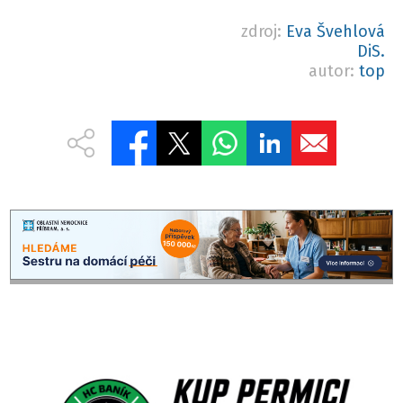
zdroj:
Eva Švehlová
DiS.
autor:
top