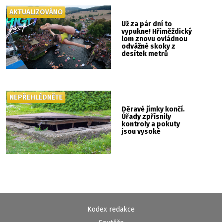
AKTUALIZOVÁNO
Už za pár dní to
vypukne! Hřiměždický
lom znovu ovládnou
odvážné skoky z
desítek metrů
NEPŘEHLÉDNĚTE
Děravé jímky končí.
Úřady zpřísnily
kontroly a pokuty
jsou vysoké
Kodex redakce