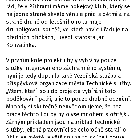
rád, že v Příbrami máme hokejový klub, který se
na jedné straně skvěle věnuje práci s dětmi a na
straně druhé od letošního roku hraje
druholigovou soutěž, ve které navíc úřaduje na
předních příčkách,“ uvedl starosta Jan
Konvalinka.
V prvním kole projektu byly vybrány pouze
složky Integrovaného záchranného systému,
nyní je tedy doplnila také Vězeňská služba a
příspěvková organizace města Technické služby.
„Všem, kteří jsou do projektu vybírání toto
poděkování patří, a je to pouze drobné ocenění.
Mnohdy si skutečně neuvědomujeme, že bez
práce těchto lidí by bylo vše mnohem složitější.
Zářným příkladem jsou například Technické
služby, jejichž pracovníci se celoročně starají o
úklid ve městě, a většinou za to sklízejí pouze