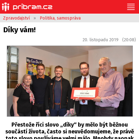
Zpravodajství
»
Politika, samospráva
Díky vám!
20. listopadu 2019 (20:08)
Přestože říci slovo „díky“ by mělo být běžnou
součástí života, často si neuvědomujeme, že právě
toto slovo používáme velmi málo. Mnohdy naopak