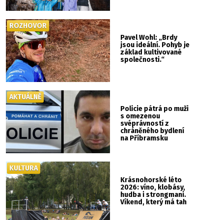
ROZHOVOR
Pavel Wohl: „Brdy
jsou ideální. Pohyb je
základ kultivované
společnosti.“
AKTUÁLNĚ
Policie pátrá po muži
s omezenou
svéprávností z
chráněného bydlení
na Příbramsku
KULTURA
Krásnohorské léto
2026: víno, klobásy,
hudba i strongmani.
Víkend, který má tah