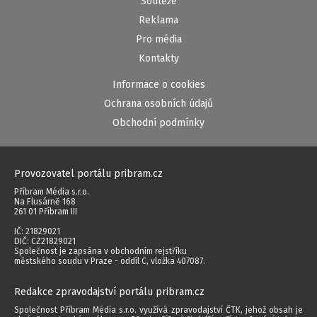
Soutěže
Reklama
Pro média
Kontakty
Informace o cookies
Ochrana osobních údajů
Obchodní podmínky
Provozovatel portálu pribram.cz
Příbram Média s.r.o.
Na Flusárně 168
261 01 Příbram III
IČ: 21829021
DIČ: CZ21829021
Společnost je zapsána v obchodním rejstříku
městského soudu v Praze - oddíl C, vložka 407087.
Redakce zpravodajství portálu pribram.cz
Společnost Příbram Média s.r.o. využívá zpravodajství ČTK, jehož obsah je