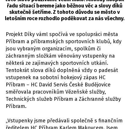
řadu situací bereme jako běžnou věc a slovy díků
skutečně šetříme. Z tohoto důvodu se město v
letošním roce rozhodlo poděkovat za nás všechny.
Projekt Díky vám! spočívá ve spolupráci města
Příbram a příbramských sportovních klubů, kdy
jsou vybraným organizacím, spolkům či
záchranným složkám věnovány vstupenky na
některá ze zajímavých sportovních utkání.
Tentokrát slova díků doplněná vždy o padesát
vstupenek na sobotní hokejový zápas HC
Příbram – HC David Servis České Budějovice
směřovala pracovníkům Vězeňské služby,
Technických služeb Příbram a Záchranné služby
Příbram.
„Vstupenky jsme předávali společně s finančním
ředitelem HC Příbram Karlem Makovcem. Jsem