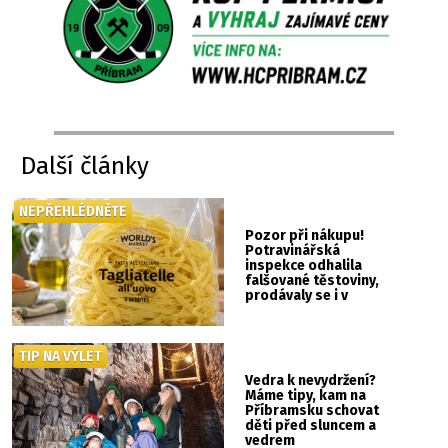
Další články
NEPŘEHLÉDNĚTE
Pozor při nákupu!
Potravinářská
inspekce odhalila
falšované těstoviny,
prodávaly se i v
Albertu
TIP NA VÝLET
Vedra k nevydržení?
Máme tipy, kam na
Příbramsku schovat
děti před sluncem a
vedrem