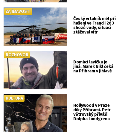
ZAJÍMAVOSTI
Český vrtulník měl při
hašení ve Francii 263
shozů vody, situaci
ztěžoval vítr
ROZHOVOR
Domácí lavička je
jiná. Marek Nikl čeká
na Příbram v Jihlavě
KULTURA
Hollywood v Praze
díky Příbrami. Petr
Větrovský přiváží
Dolpha Lundgrena