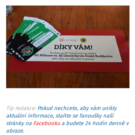
Tip redakce:
Pokud nechcete, aby vám unikly
aktuální informace, staňte se fanoušky naší
stránky na
Facebooku
a budete 24 hodin denně v
obraze.