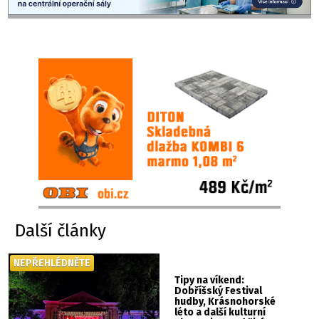
Další články
NEPŘEHLÉDNĚTE
Tipy na víkend:
Dobříšský Festival
hudby, Krásnohorské
léto a další kulturní