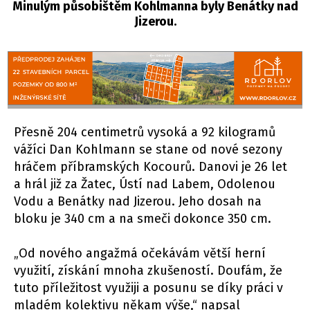
Minulým působištěm Kohlmanna byly Benátky nad
Jizerou.
Přesně 204 centimetrů vysoká a 92 kilogramů
vážíci Dan Kohlmann se stane od nové sezony
hráčem příbramských Kocourů. Danovi je 26 let
a hrál již za Žatec, Ústí nad Labem, Odolenou
Vodu a Benátky nad Jizerou. Jeho dosah na
bloku je 340 cm a na smeči dokonce 350 cm.
„Od nového angažmá očekávám větší herní
využití, získání mnoha zkušeností. Doufám, že
tuto příležitost využiji a posunu se díky práci v
mladém kolektivu někam výše,“ napsal