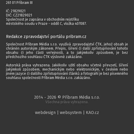
261 01 Příbram III
IČ: 21829021
DIČ: CZ21829021
Společnost je zapsána v obchodním rejstříku
městského soudu v Praze - oddíl C, vložka 407087.
Redakce zpravodajství portálu pribram.cz
Společnost Příbram Média s.r.o. využívá zpravodajství ČTK, jehož obsah je
chráněn autorským zákonem. Přepis, šíření či další zpřístupňování tohoto
obsahu či jeho části veřejnosti, a to jakýmkoliv způsobem, je bez
předchozího souhlasu ČTK výslovně zakázáno.
Autorská práva vyhrazena. Jakékoliv užití obsahu včetně převzetí, šíření
jakýmkoli způsobem, mechanickým nebo elektronickým, v českém nebo
jiném jazyce či dalšího zpřístupňování článků a fotografií je bez písemného
souhlasu společnosti Příbram Média s.r.o. zakázáno.
2014 - 2026 © Příbram Média s.r.o.
Všechna práva vyhrazena.
webdesign | websystem | KAO.cz