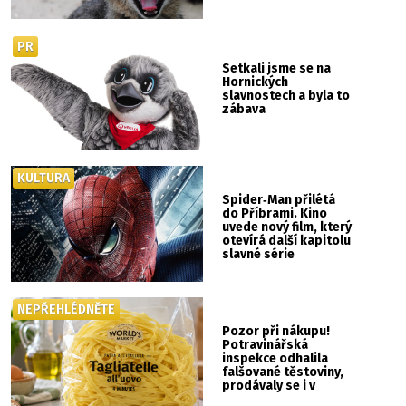
PR
Setkali jsme se na
Hornických
slavnostech a byla to
zábava
KULTURA
Spider‑Man přilétá
do Příbrami. Kino
uvede nový film, který
otevírá další kapitolu
slavné série
NEPŘEHLÉDNĚTE
Pozor při nákupu!
Potravinářská
inspekce odhalila
falšované těstoviny,
prodávaly se i v
Albertu