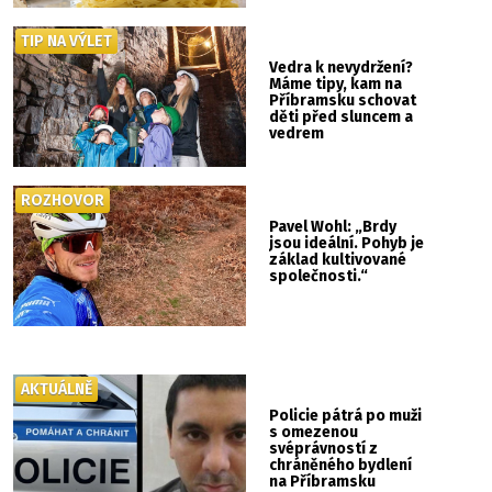
TIP NA VÝLET
Vedra k nevydržení?
Máme tipy, kam na
Příbramsku schovat
děti před sluncem a
vedrem
ROZHOVOR
Pavel Wohl: „Brdy
jsou ideální. Pohyb je
základ kultivované
společnosti.“
AKTUÁLNĚ
Policie pátrá po muži
s omezenou
svéprávností z
chráněného bydlení
na Příbramsku