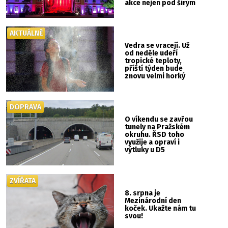
akce nejen pod širým
nebem
AKTUÁLNĚ
Vedra se vracejí. Už
od neděle udeří
tropické teploty,
příští týden bude
znovu velmi horký
DOPRAVA
O víkendu se zavřou
tunely na Pražském
okruhu. ŘSD toho
využije a opraví i
výtluky u D5
ZVÍŘATA
8. srpna je
Mezinárodní den
koček. Ukažte nám tu
svou!