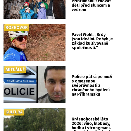
Příbramsku schovat
děti před sluncem a
vedrem
ROZHOVOR
Pavel Wohl: „Brdy
jsou ideální. Pohyb je
základ kultivované
společnosti.“
AKTUÁLNĚ
Policie pátrá po muži
s omezenou
svéprávností z
chráněného bydlení
na Příbramsku
KULTURA
Krásnohorské léto
2026: víno, klobásy,
hudba i strongmani.