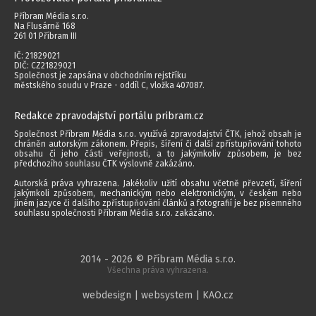
Příbram Média s.r.o.
Na Flusárně 168
261 01 Příbram III
IČ: 21829021
DIČ: CZ21829021
Společnost je zapsána v obchodním rejstříku
městského soudu v Praze - oddíl C, vložka 407087.
Redakce zpravodajství portálu pribram.cz
Společnost Příbram Média s.r.o. využívá zpravodajství ČTK, jehož obsah je
chráněn autorským zákonem. Přepis, šíření či další zpřístupňování tohoto
obsahu či jeho části veřejnosti, a to jakýmkoliv způsobem, je bez
předchozího souhlasu ČTK výslovně zakázáno.
Autorská práva vyhrazena. Jakékoliv užití obsahu včetně převzetí, šíření
jakýmkoli způsobem, mechanickým nebo elektronickým, v českém nebo
jiném jazyce či dalšího zpřístupňování článků a fotografií je bez písemného
souhlasu společnosti Příbram Média s.r.o. zakázáno.
2014 - 2026 © Příbram Média s.r.o.
Všechna práva vyhrazena.
webdesign | websystem | KAO.cz