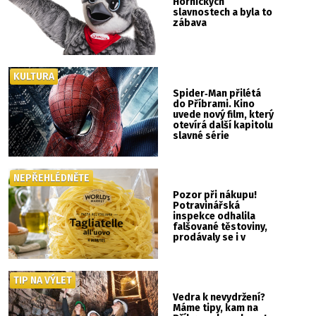
Hornických
slavnostech a byla to
zábava
KULTURA
Spider‑Man přilétá
do Příbrami. Kino
uvede nový film, který
otevírá další kapitolu
slavné série
NEPŘEHLÉDNĚTE
Pozor při nákupu!
Potravinářská
inspekce odhalila
falšované těstoviny,
prodávaly se i v
Albertu
TIP NA VÝLET
Vedra k nevydržení?
Máme tipy, kam na