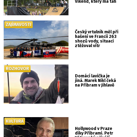
Víkend, který má tah
ZAJÍMAVOSTI
Český vrtulník měl při
hašení ve Francii 263
shozů vody, situaci
ztěžoval vítr
ROZHOVOR
Domácí lavička je
jiná. Marek Nikl čeká
na Příbram v Jihlavě
KULTURA
Hollywood v Praze
díky Příbrami. Petr