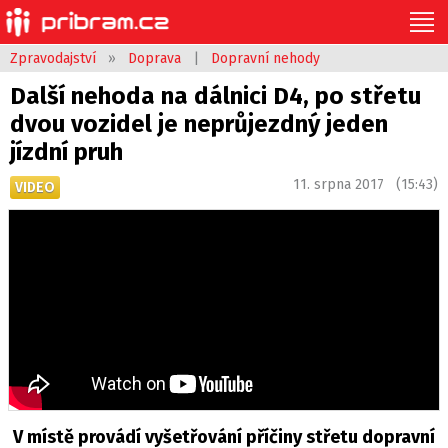
Zpravodajství
»
Doprava
|
Dopravní nehody
Další nehoda na dálnici D4, po střetu
dvou vozidel je neprůjezdný jeden
jízdní pruh
11. srpna 2017 (15:43)
VIDEO
V místě provádí vyšetřování příčiny střetu dopravní