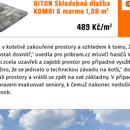
 v kotelně zakouřené prostory a vzhledem k tomu, ž
tat dovnitř,“ uvedla pro pribram.cz mluvčí hasičů 
ci zcela uzavřeli a zajistili prostor pro případné využi
ěno, že se jednalo o technickou závadu na kotli,“ d
li prostory a vrátili se zpět na své základny. V příp
připraveni evakuovat seniory, k čemuž nakonec nedošl
osob.