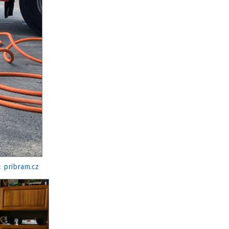
o:
pribram.cz