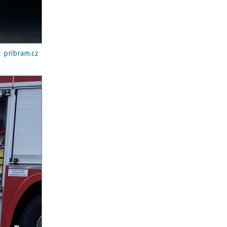
o:
pribram.cz