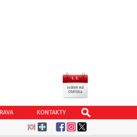
6. 8.
svátek má
Oldřiška
RAVA
KONTAKTY