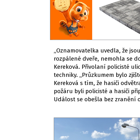
„Oznamovatelka uvedla, že jsou
rozpálené dveře, nemohla se dos
Kereková. Přivolaní policisté uli
techniky. „Průzkumem bylo zjišt
Kereková s tím, že hasiči odvětra
požáru byli policisté a hasiči 
Událost se obešla bez zranění 