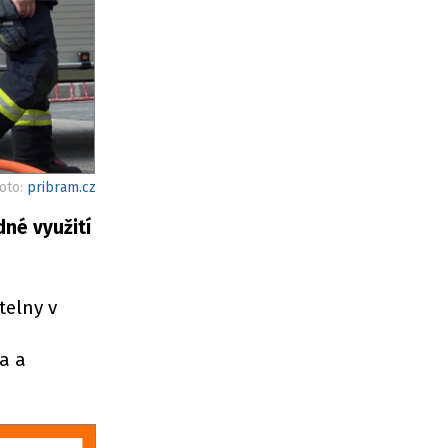
foto:
pribram.cz
dné využití
telny v
na a