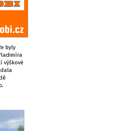
e byly
Vladimíra
tí výškové
odala
adě
o.