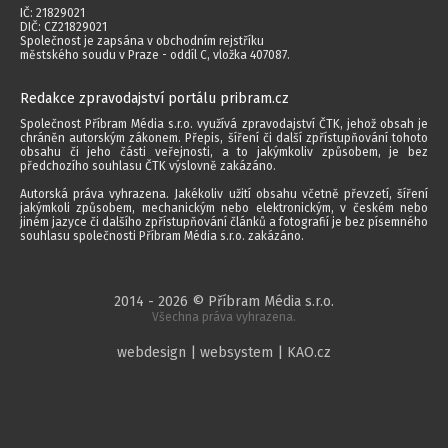
IČ: 21829021
DIČ: CZ21829021
Společnost je zapsána v obchodním rejstříku
městského soudu v Praze - oddíl C, vložka 407087.
Redakce zpravodajství portálu pribram.cz
Společnost Příbram Média s.r.o. využívá zpravodajství ČTK, jehož obsah je
chráněn autorským zákonem. Přepis, šíření či další zpřístupňování tohoto
obsahu či jeho části veřejnosti, a to jakýmkoliv způsobem, je bez
předchozího souhlasu ČTK výslovně zakázáno.
Autorská práva vyhrazena. Jakékoliv užití obsahu včetně převzetí, šíření
jakýmkoli způsobem, mechanickým nebo elektronickým, v českém nebo
jiném jazyce či dalšího zpřístupňování článků a fotografií je bez písemného
souhlasu společnosti Příbram Média s.r.o. zakázáno.
2014 - 2026 © Příbram Média s.r.o.
Všechna práva vyhrazena.
webdesign | websystem | KAO.cz