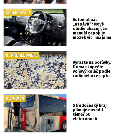
ZAJÍMAVOSTI
Automat nás
„uspává“? Nové
studie ukazují, že
manuál zapojuje
mozek víc, než jsme
si mysleli
NEPŘEHLÉDNĚTE
Vyrazte na borůvky.
Doma si upečte
voňavý koláč podle
rodinného receptu
DOPRAVA
Středočeský kraj
plánuje nasadit
téměř 50
elektrobusů