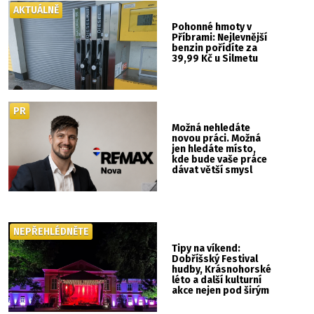
AKTUÁLNĚ
Pohonné hmoty v
Příbrami: Nejlevnější
benzin pořídíte za
39,99 Kč u Silmetu
PR
Možná nehledáte
novou práci. Možná
jen hledáte místo,
kde bude vaše práce
dávat větší smysl
NEPŘEHLÉDNĚTE
Tipy na víkend:
Dobříšský Festival
hudby, Krásnohorské
léto a další kulturní
akce nejen pod širým
nebem