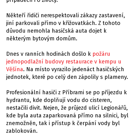
případech i o životy.
Někteří řidiči nerespektovali zákazy zastavení,
jiní parkovali přímo v křižovatkách. Z tohoto
důvodu nemohla hasičská auta dojet k
některým bytovým domům.
Dnes v ranních hodinách došlo k
požáru
jednopodlažní budovy restaurace v kempu u
Věšína
. Na místo vyrazilo jedenáct hasičských
jednotek, které po celý den zápolily s plameny.
Profesionální hasiči z Příbrami se po příjezdu k
hydrantu, kde doplňují vodu do cisteren,
nestačili divit. Nejen, že průjezd ulicí Legionářů,
kde byla auta zaparkovaná přímo na silnici, byl
znemožněn, tak i přístup k čerpání vody byl
zablokován.