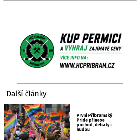
Další články
První Příbramský
Pride přinese
pochod, debaty i
hudbu