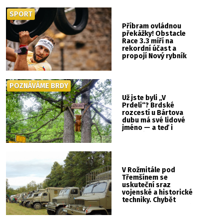
SPORT
Příbram ovládnou
překážky! Obstacle
Race 3.3 míří na
rekordní účast a
propojí Nový rybník
se Svatou Horou
POZNÁVÁME BRDY
Už jste byli „V
Prdeli“? Brdské
rozcestí u Bártova
dubu má své lidové
jméno — a teď i
vlastní cedulku
V Rožmitále pod
Třemšínem se
uskuteční sraz
vojenské a historické
techniky. Chybět
nebude kaskadérská
show ani hudba