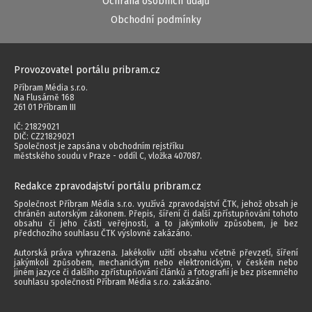
Ochrana osobních údajů
Obchodní podmínky
Provozovatel portálu pribram.cz
Příbram Média s.r.o.
Na Flusárně 168
261 01 Příbram III
IČ: 21829021
DIČ: CZ21829021
Společnost je zapsána v obchodním rejstříku
městského soudu v Praze - oddíl C, vložka 407087.
Redakce zpravodajství portálu pribram.cz
Společnost Příbram Média s.r.o. využívá zpravodajství ČTK, jehož obsah je
chráněn autorským zákonem. Přepis, šíření či další zpřístupňování tohoto
obsahu či jeho části veřejnosti, a to jakýmkoliv způsobem, je bez
předchozího souhlasu ČTK výslovně zakázáno.
Autorská práva vyhrazena. Jakékoliv užití obsahu včetně převzetí, šíření
jakýmkoli způsobem, mechanickým nebo elektronickým, v českém nebo
jiném jazyce či dalšího zpřístupňování článků a fotografií je bez písemného
souhlasu společnosti Příbram Média s.r.o. zakázáno.