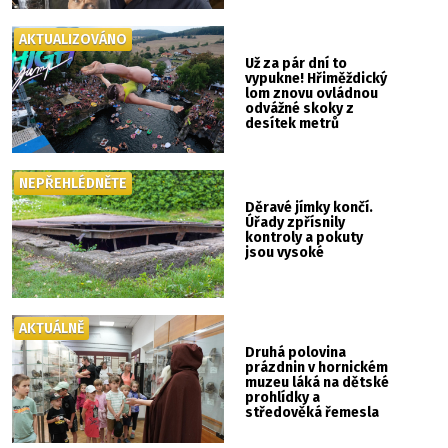
AKTUALIZOVÁNO
Už za pár dní to
vypukne! Hřiměždický
lom znovu ovládnou
odvážné skoky z
desítek metrů
NEPŘEHLÉDNĚTE
Děravé jímky končí.
Úřady zpřísnily
kontroly a pokuty
jsou vysoké
AKTUÁLNĚ
Druhá polovina
prázdnin v hornickém
muzeu láká na dětské
prohlídky a
středověká řemesla