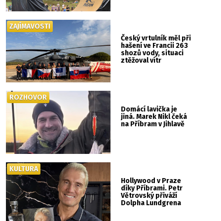
ZAJÍMAVOSTI
Český vrtulník měl při
hašení ve Francii 263
shozů vody, situaci
ztěžoval vítr
ROZHOVOR
Domácí lavička je
jiná. Marek Nikl čeká
na Příbram v Jihlavě
KULTURA
Hollywood v Praze
díky Příbrami. Petr
Větrovský přiváží
Dolpha Lundgrena