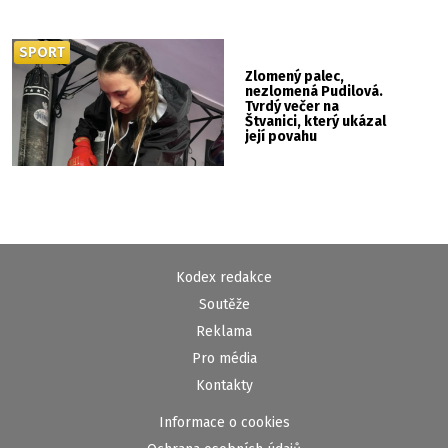
SPORT
Zlomený palec,
nezlomená Pudilová.
Tvrdý večer na
Štvanici, který ukázal
její povahu
Kodex redakce
Soutěže
Reklama
Pro média
Kontakty
Informace o cookies