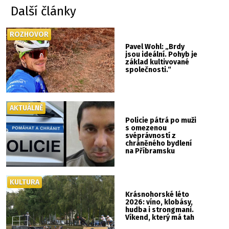
Další články
ROZHOVOR
Pavel Wohl: „Brdy
jsou ideální. Pohyb je
základ kultivované
společnosti.“
AKTUÁLNĚ
Policie pátrá po muži
s omezenou
svéprávností z
chráněného bydlení
na Příbramsku
KULTURA
Krásnohorské léto
2026: víno, klobásy,
hudba i strongmani.
Víkend, který má tah