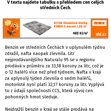
V textu najdete tabulku s přehledem cen celých
středních Čech.
Benzin ve středních Čechách v uplynulém týdnu
zdražil, nafta naopak zlevnila. Litr
nejprodávanějšího Naturalu 95 se v regionu
prodává v průměru za 33,18 koruny za litr, což je
o 12 haléřů více než před týdnem. Nafta v kraji
za uplynulý týden zlevnila o sedm haléřů,
motoristé nyní platí 32,17 koruny za litr. Vyplývá
to z údajů společnosti CCS, která vývoj cen
pohonných hmot sleduje.
Nejdražší benzin v kraji se stále prodává na