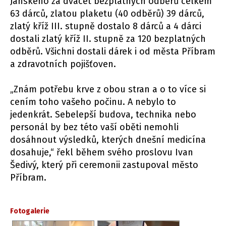
Jánského za dvacet bezplatných odběrů celkem
63 dárců, zlatou plaketu (40 odběrů) 39 dárců,
zlatý kříž III. stupně dostalo 8 dárců a 4 dárci
dostali zlatý kříž II. stupně za 120 bezplatných
odběrů. Všichni dostali dárek i od města Příbram
a zdravotních pojišťoven.
„Znám potřebu krve z obou stran a o to více si
cením toho vašeho počinu. A nebylo to
jedenkrát. Sebelepší budova, technika nebo
personál by bez této vaší oběti nemohli
dosáhnout výsledků, kterých dnešní medicína
dosahuje,“ řekl během svého proslovu Ivan
Šedivý, který při ceremonii zastupoval město
Příbram.
Fotogalerie