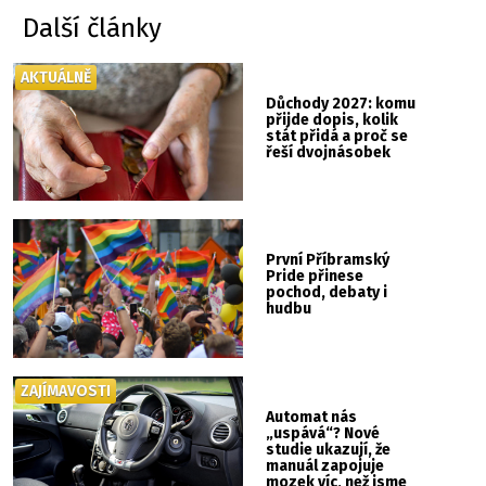
Další články
AKTUÁLNĚ
Důchody 2027: komu
přijde dopis, kolik
stát přidá a proč se
řeší dvojnásobek
První Příbramský
Pride přinese
pochod, debaty i
hudbu
ZAJÍMAVOSTI
Automat nás
„uspává“? Nové
studie ukazují, že
manuál zapojuje
mozek víc, než jsme