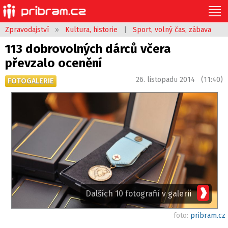
Zpravodajství
»
Kultura, historie
|
Sport, volný čas, zábava
113 dobrovolných dárců včera
převzalo ocenění
26. listopadu 2014 (11:40)
FOTOGALERIE
Dalších 10 fotografií v galerii
foto:
pribram.cz