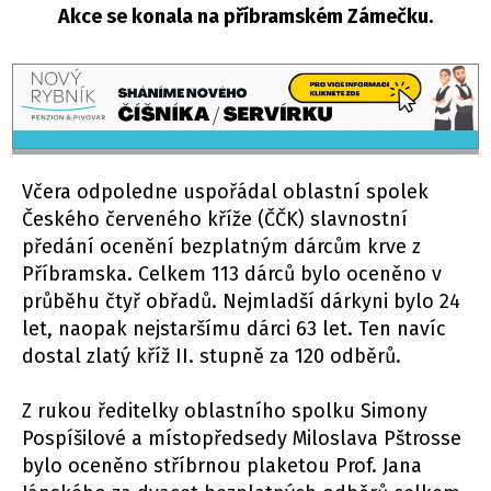
Akce se konala na příbramském Zámečku.
Včera odpoledne uspořádal oblastní spolek
Českého červeného kříže (ČČK) slavnostní
předání ocenění bezplatným dárcům krve z
Příbramska. Celkem 113 dárců bylo oceněno v
průběhu čtyř obřadů. Nejmladší dárkyni bylo 24
let, naopak nejstaršímu dárci 63 let. Ten navíc
dostal zlatý kříž II. stupně za 120 odběrů.
Z rukou ředitelky oblastního spolku Simony
Pospíšilové a místopředsedy Miloslava Pštrosse
bylo oceněno stříbrnou plaketou Prof. Jana