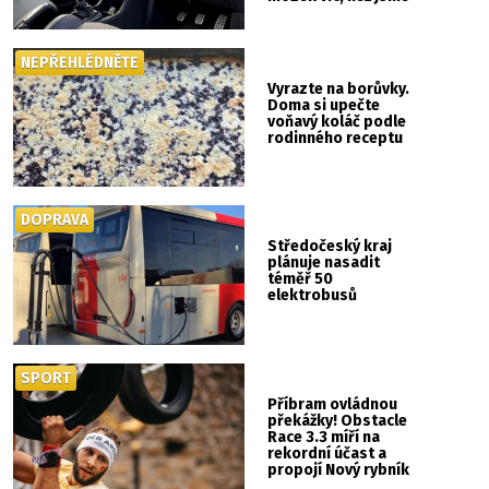
si mysleli
NEPŘEHLÉDNĚTE
Vyrazte na borůvky.
Doma si upečte
voňavý koláč podle
rodinného receptu
DOPRAVA
Středočeský kraj
plánuje nasadit
téměř 50
elektrobusů
SPORT
Příbram ovládnou
překážky! Obstacle
Race 3.3 míří na
rekordní účast a
propojí Nový rybník
se Svatou Horou