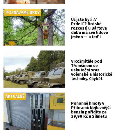
POZNÁVÁME BRDY
Už jste byli „V
Prdeli“? Brdské
rozcestí u Bártova
dubu má své lidové
jméno — a teď i
vlastní cedulku
V Rožmitále pod
Třemšínem se
uskuteční sraz
vojenské a historické
techniky. Chybět
nebude kaskadérská
show ani hudba
AKTUÁLNĚ
Pohonné hmoty v
Příbrami: Nejlevnější
benzin pořídíte za
39,99 Kč u Silmetu