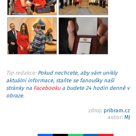
Tip redakce:
Pokud nechcete, aby vám unikly
aktuální informace, staňte se fanoušky naší
stránky na
Facebooku
a budete 24 hodin denně v
obraze.
zdroj:
pribram.cz
autor:
MJ