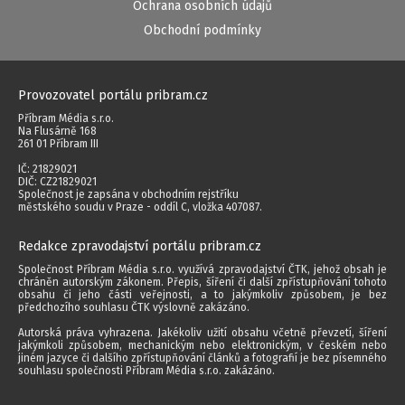
Ochrana osobních údajů
Obchodní podmínky
Provozovatel portálu pribram.cz
Příbram Média s.r.o.
Na Flusárně 168
261 01 Příbram III
IČ: 21829021
DIČ: CZ21829021
Společnost je zapsána v obchodním rejstříku
městského soudu v Praze - oddíl C, vložka 407087.
Redakce zpravodajství portálu pribram.cz
Společnost Příbram Média s.r.o. využívá zpravodajství ČTK, jehož obsah je
chráněn autorským zákonem. Přepis, šíření či další zpřístupňování tohoto
obsahu či jeho části veřejnosti, a to jakýmkoliv způsobem, je bez
předchozího souhlasu ČTK výslovně zakázáno.
Autorská práva vyhrazena. Jakékoliv užití obsahu včetně převzetí, šíření
jakýmkoli způsobem, mechanickým nebo elektronickým, v českém nebo
jiném jazyce či dalšího zpřístupňování článků a fotografií je bez písemného
souhlasu společnosti Příbram Média s.r.o. zakázáno.