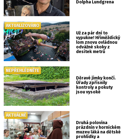
Dolpha Lundgrena
AKTUALIZOVÁNO
Už za pár dní to
vypukne! Hřiměždický
lom znovu ovládnou
odvážné skoky z
desítek metrů
NEPŘEHLÉDNĚTE
Děravé jímky končí.
Úřady zpřísnily
kontroly a pokuty
jsou vysoké
AKTUÁLNĚ
Druhá polovina
prázdnin v hornickém
muzeu láká na dětské
prohlídky a