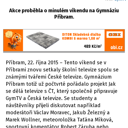
Akce proběhla o minulém víkendu na Gymnáziu
Příbram.
Příbram, 22. října 2015 – Tento víkend se v
Příbrami znovu setkaly školní televize spolu se
známými tvářemi České televize. Gymnázium
Příbram totiž už počtvrté pořádalo projekt Jak
se dělá televize s ČT, který společně připravuje
GymTV a Česká televize. Se studenty a
návštěvníky přijeli diskutovat například
moderátoři Václav Moravec, Jakub Železný a
Marek Wollner, meteoroložka Taťána Míková,
sportovní komentátor Robert Záruba nebo