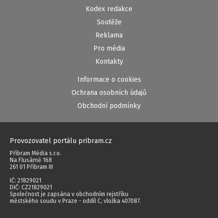
Kodex redakce
Soutěže
Reklama
Pro média
Kontakty
Informace o cookies
Ochrana osobních údajů
Obchodní podmínky
Provozovatel portálu pribram.cz
Příbram Média s.r.o.
Na Flusárně 168
261 01 Příbram III
IČ: 21829021
DIČ: CZ21829021
Společnost je zapsána v obchodním rejstříku
městského soudu v Praze - oddíl C, vložka 407087.