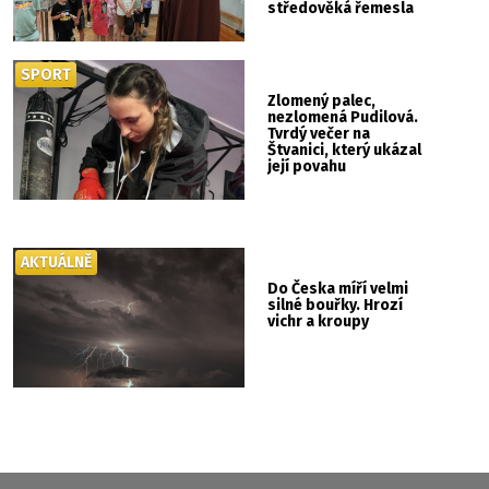
středověká řemesla
SPORT
Zlomený palec,
nezlomená Pudilová.
Tvrdý večer na
Štvanici, který ukázal
její povahu
AKTUÁLNĚ
Do Česka míří velmi
silné bouřky. Hrozí
vichr a kroupy