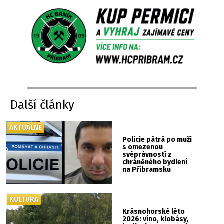
Další články
AKTUÁLNĚ
Policie pátrá po muži
s omezenou
svéprávností z
chráněného bydlení
na Příbramsku
KULTURA
Krásnohorské léto
2026: víno, klobásy,