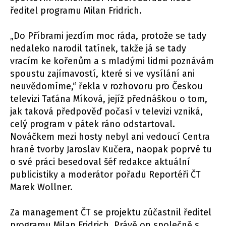
ředitel programu Milan Fridrich.
„Do Příbrami jezdím moc ráda, protože se tady
nedaleko narodil tatínek, takže já se tady
vracím ke kořenům a s mladými lidmi poznávám
spoustu zajímavostí, které si ve vysílání ani
neuvědomíme,“ řekla v rozhovoru pro Českou
televizi Taťána Míková, jejíž přednáškou o tom,
jak taková předpověď počasí v televizi vzniká,
celý program v pátek ráno odstartoval.
Nováčkem mezi hosty nebyl ani vedoucí Centra
hrané tvorby Jaroslav Kučera, naopak poprvé tu
o své práci besedoval šéf redakce aktuální
publicistiky a moderátor pořadu Reportéři ČT
Marek Wollner.
Za management ČT se projektu zúčastnil ředitel
programu Milan Fridrich. Právě on společně s