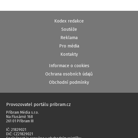
Kodex redakce
Soutěže
Reklama
Pro média
Kontakty
Informace o cookies
Ochrana osobních údajů
Obchodní podmínky
Provozovatel portálu pribram.cz
Příbram Média s.r.o.
Na Flusárně 168
261 01 Příbram III
IČ: 21829021
DIČ: CZ21829021