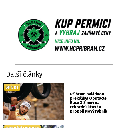
Další články
SPORT
Příbram ovládnou
překážky! Obstacle
Race 3.3 míří na
rekordní účast a
propojí Nový rybník
se Svatou Horou