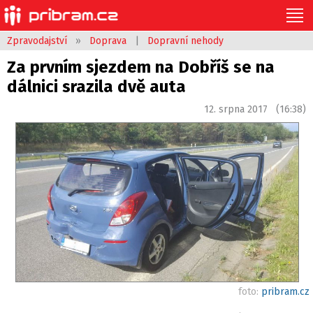
Zpravodajství
»
Doprava
|
Dopravní nehody
Za prvním sjezdem na Dobříš se na
dálnici srazila dvě auta
12. srpna 2017 (16:38)
foto:
pribram.cz