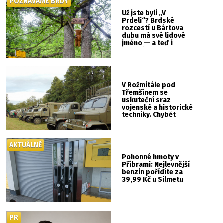
POZNÁVÁME BRDY
Už jste byli „V
Prdeli“? Brdské
rozcestí u Bártova
dubu má své lidové
jméno — a teď i
vlastní cedulku
V Rožmitále pod
Třemšínem se
uskuteční sraz
vojenské a historické
techniky. Chybět
nebude kaskadérská
show ani hudba
AKTUÁLNĚ
Pohonné hmoty v
Příbrami: Nejlevnější
benzin pořídíte za
39,99 Kč u Silmetu
PR