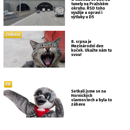
tunely na Pražském
okruhu. ŘSD toho
využije a opraví i
výtluky u D5
ZVÍŘATA
8. srpna je
Mezinárodní den
koček. Ukažte nám tu
svou!
PR
Setkali jsme se na
Hornických
slavnostech a byla to
zábava