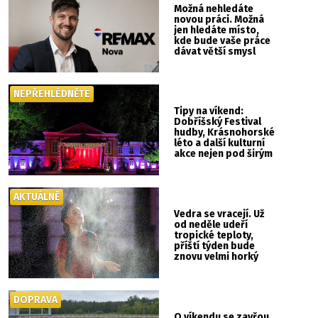
Možná nehledáte
novou práci. Možná
jen hledáte místo,
kde bude vaše práce
dávat větší smysl
NEPŘEHLÉDNĚTE
Tipy na víkend:
Dobříšský Festival
hudby, Krásnohorské
léto a další kulturní
akce nejen pod širým
nebem
AKTUÁLNĚ
Vedra se vracejí. Už
od neděle udeří
tropické teploty,
příští týden bude
znovu velmi horký
DOPRAVA
O víkendu se zavřou