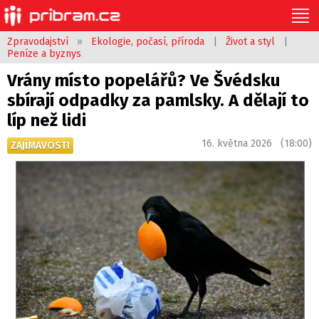
Zpravodajství
»
Ekologie, počasí, příroda
|
Život a styl
|
Peníze a byznys
Vrány místo popelářů? Ve Švédsku
sbírají odpadky za pamlsky. A dělají to
líp než lidi
16. května 2026 (18:00)
ZAJÍMAVOSTI