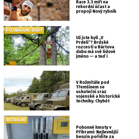
Race 3.3 míří na
rekordní účast a
propojí Nový rybník
se Svatou Horou
POZNÁVÁME BRDY
Už jste byli „V
Prdeli“? Brdské
rozcestí u Bártova
dubu má své lidové
jméno — a teď i
vlastní cedulku
V Rožmitále pod
Třemšínem se
uskuteční sraz
vojenské a historické
techniky. Chybět
nebude kaskadérská
show ani hudba
AKTUÁLNĚ
Pohonné hmoty v
Příbrami: Nejlevnější
benzin pořídíte za