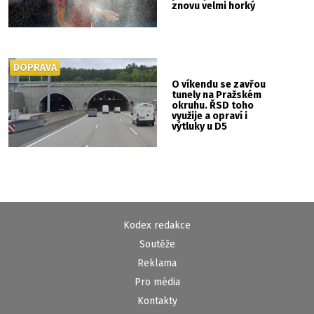
znovu velmi horký
DOPRAVA
O víkendu se zavřou
tunely na Pražském
okruhu. ŘSD toho
využije a opraví i
výtluky u D5
Kodex redakce
Soutěže
Reklama
Pro média
Kontakty