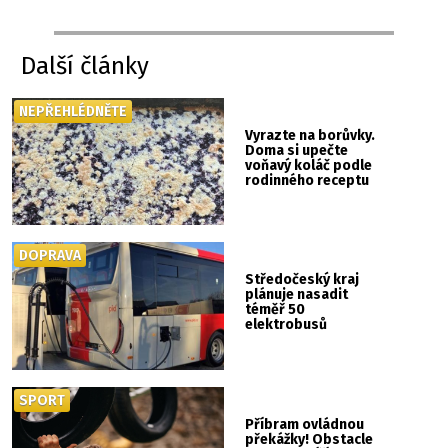
Další články
NEPŘEHLÉDNĚTE
Vyrazte na borůvky.
Doma si upečte
voňavý koláč podle
rodinného receptu
DOPRAVA
Středočeský kraj
plánuje nasadit
téměř 50
elektrobusů
SPORT
Příbram ovládnou
překážky! Obstacle