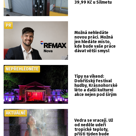
39,99 Kč u Silmetu
PR
Možná nehledáte
novou práci. Možná
jen hledáte místo,
kde bude vaše práce
dávat větší smysl
NEPŘEHLÉDNĚTE
Tipy na víkend:
Dobříšský Festival
hudby, Krásnohorské
léto a další kulturní
akce nejen pod širým
nebem
AKTUÁLNĚ
Vedra se vracejí. Už
od neděle udeří
tropické teploty,
příští týden bude