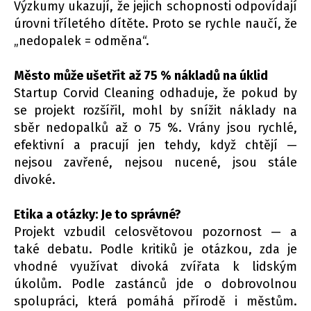
Výzkumy ukazují, že jejich schopnosti odpovídají
úrovni tříletého dítěte. Proto se rychle naučí, že
„nedopalek = odměna“.
Město může ušetřit až 75 % nákladů na úklid
Startup Corvid Cleaning odhaduje, že pokud by
se projekt rozšířil, mohl by snížit náklady na
sběr nedopalků až o 75 %. Vrány jsou rychlé,
efektivní a pracují jen tehdy, když chtějí —
nejsou zavřené, nejsou nucené, jsou stále
divoké.
Etika a otázky: Je to správné?
Projekt vzbudil celosvětovou pozornost — a
také debatu. Podle kritiků je otázkou, zda je
vhodné využívat divoká zvířata k lidským
úkolům. Podle zastánců jde o dobrovolnou
spolupráci, která pomáhá přírodě i městům.