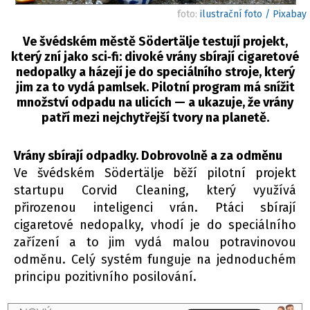
foto:
ilustrační foto / Pixabay
Ve švédském městě Södertälje testují projekt,
který zní jako sci‑fi: divoké vrány sbírají cigaretové
nedopalky a házejí je do speciálního stroje, který
jim za to vydá pamlsek. Pilotní program má snížit
množství odpadu na ulicích — a ukazuje, že vrány
patří mezi nejchytřejší tvory na planetě.
Vrány sbírají odpadky. Dobrovolně a za odměnu
Ve švédském Södertälje běží pilotní projekt
startupu Corvid Cleaning, který využívá
přirozenou inteligenci vrán. Ptáci sbírají
cigaretové nedopalky, vhodí je do speciálního
zařízení a to jim vydá malou potravinovou
odměnu. Celý systém funguje na jednoduchém
principu pozitivního posilování.