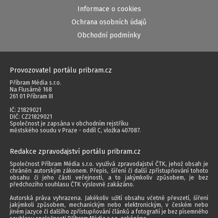
Informace o cookies
Ochrana osobních údajů
Obchodní podmínky
Provozovatel portálu pribram.cz
Příbram Média s.r.o.
Na Flusárně 168
261 01 Příbram III
IČ: 21829021
DIČ: CZ21829021
Společnost je zapsána v obchodním rejstříku
městského soudu v Praze - oddíl C, vložka 407087.
Redakce zpravodajství portálu pribram.cz
Společnost Příbram Média s.r.o. využívá zpravodajství ČTK, jehož obsah je
chráněn autorským zákonem. Přepis, šíření či další zpřístupňování tohoto
obsahu či jeho části veřejnosti, a to jakýmkoliv způsobem, je bez
předchozího souhlasu ČTK výslovně zakázáno.
Autorská práva vyhrazena. Jakékoliv užití obsahu včetně převzetí, šíření
jakýmkoli způsobem, mechanickým nebo elektronickým, v českém nebo
jiném jazyce či dalšího zpřístupňování článků a fotografií je bez písemného