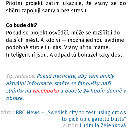
Pilotní projekt zatím ukazuje, že vrány se do
sběru zapojují samy a bez stresu.
Co bude dál?
Pokud se projekt osvědčí, může se rozšířit i do
dalších měst. A kdo ví — možná jednou uvidíme
podobné stroje i u nás. Vrány už tu máme.
Inteligentní jsou. A odpadků bohužel taky dost.
Tip redakce:
Pokud nechcete, aby vám unikly
aktuální informace, staňte se fanoušky naší
stránky na
Facebooku
a budete 24 hodin denně v
obraze.
zdroj:
BBC News – „Swedish city to test using crows
to pick up cigarette butts“
autor:
Ludmila Zelenková