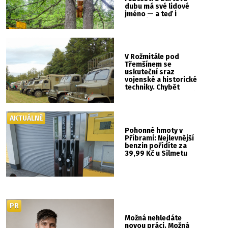
dubu má své lidové
jméno — a teď i
vlastní cedulku
V Rožmitále pod
Třemšínem se
uskuteční sraz
vojenské a historické
techniky. Chybět
nebude kaskadérská
show ani hudba
AKTUÁLNĚ
Pohonné hmoty v
Příbrami: Nejlevnější
benzin pořídíte za
39,99 Kč u Silmetu
PR
Možná nehledáte
novou práci. Možná