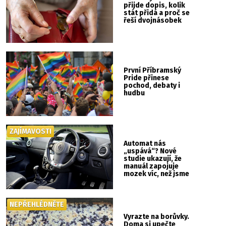
přijde dopis, kolik
stát přidá a proč se
řeší dvojnásobek
První Příbramský
Pride přinese
pochod, debaty i
hudbu
ZAJÍMAVOSTI
Automat nás
„uspává“? Nové
studie ukazují, že
manuál zapojuje
mozek víc, než jsme
si mysleli
NEPŘEHLÉDNĚTE
Vyrazte na borůvky.
Doma si upečte