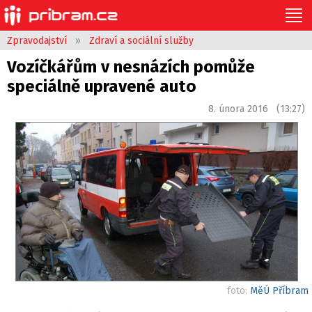
Zpravodajství
»
Zdraví a sociální služby
Vozíčkářům v nesnázích pomůže
speciálně upravené auto
8. února 2016 (13:27)
foto:
MěÚ Příbram