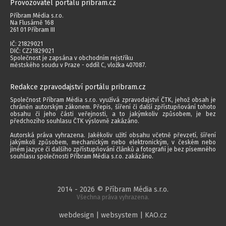
Provozovatel portálu pribram.cz
Příbram Média s.r.o.
Na Flusárně 168
261 01 Příbram III
IČ: 21829021
DIČ: CZ21829021
Společnost je zapsána v obchodním rejstříku
městského soudu v Praze - oddíl C, vložka 407087.
Redakce zpravodajství portálu pribram.cz
Společnost Příbram Média s.r.o. využívá zpravodajství ČTK, jehož obsah je
chráněn autorským zákonem. Přepis, šíření či další zpřístupňování tohoto
obsahu či jeho části veřejnosti, a to jakýmkoliv způsobem, je bez
předchozího souhlasu ČTK výslovně zakázáno.
Autorská práva vyhrazena. Jakékoliv užití obsahu včetně převzetí, šíření
jakýmkoli způsobem, mechanickým nebo elektronickým, v českém nebo
jiném jazyce či dalšího zpřístupňování článků a fotografií je bez písemného
souhlasu společnosti Příbram Média s.r.o. zakázáno.
2014 - 2026 © Příbram Média s.r.o.
Všechna práva vyhrazena.
webdesign | websystem | KAO.cz