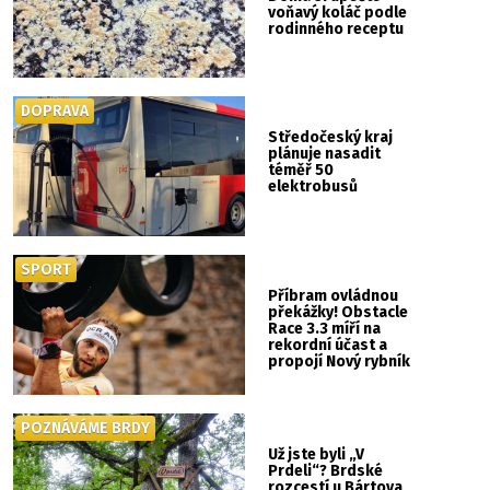
voňavý koláč podle
rodinného receptu
DOPRAVA
Středočeský kraj
plánuje nasadit
téměř 50
elektrobusů
SPORT
Příbram ovládnou
překážky! Obstacle
Race 3.3 míří na
rekordní účast a
propojí Nový rybník
se Svatou Horou
POZNÁVÁME BRDY
Už jste byli „V
Prdeli“? Brdské
rozcestí u Bártova