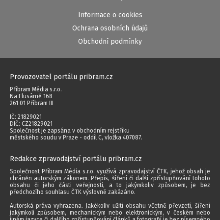
Informace o cookies
Ochrana osobních údajů
Obchodní podmínky
Provozovatel portálu pribram.cz
Příbram Média s.r.o.
Na Flusárně 168
261 01 Příbram III
IČ: 21829021
DIČ: CZ21829021
Společnost je zapsána v obchodním rejstříku
městského soudu v Praze - oddíl C, vložka 407087.
Redakce zpravodajství portálu pribram.cz
Společnost Příbram Média s.r.o. využívá zpravodajství ČTK, jehož obsah je
chráněn autorským zákonem. Přepis, šíření či další zpřístupňování tohoto
obsahu či jeho části veřejnosti, a to jakýmkoliv způsobem, je bez
předchozího souhlasu ČTK výslovně zakázáno.
Autorská práva vyhrazena. Jakékoliv užití obsahu včetně převzetí, šíření
jakýmkoli způsobem, mechanickým nebo elektronickým, v českém nebo
jiném jazyce či dalšího zpřístupňování článků a fotografií je bez písemného