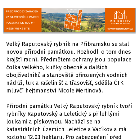
Velký Raputovský rybník na Příbramsku se stal
novou přírodní památkou. Rozhodli o tom dnes
krajští radní. Předmětem ochrany jsou populace
čolka velkého, kuňky obecné a dalších
obojživelníků a stanoviště přirozených vodních
nádrží, luk a rašelinišť a třasovišť, sdělila ČTK
mluvčí hejtmanství Nicole Mertinová.
Přírodní památku Velký Raputovský rybník tvoří
rybníky Raputovský a Leletický s přilehlými
loukami a pískovnou. Nachází se na
katastrálních územích Leletice a Vacíkov a má
rozlohu 12,03 hektaru. Pro zabezpečení před