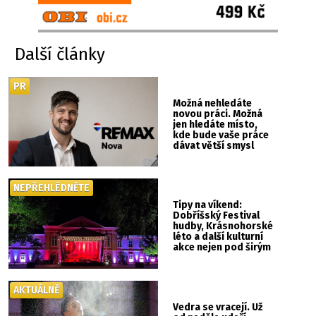
Další články
PR
Možná nehledáte
novou práci. Možná
jen hledáte místo,
kde bude vaše práce
dávat větší smysl
NEPŘEHLÉDNĚTE
Tipy na víkend:
Dobříšský Festival
hudby, Krásnohorské
léto a další kulturní
akce nejen pod širým
nebem
AKTUÁLNĚ
Vedra se vracejí. Už