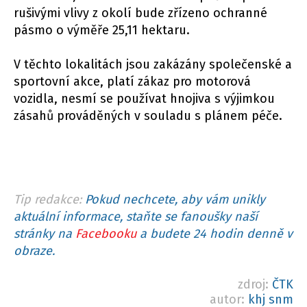
rušivými vlivy z okolí bude zřízeno ochranné
pásmo o výměře 25,11 hektaru.
V těchto lokalitách jsou zakázány společenské a
sportovní akce, platí zákaz pro motorová
vozidla, nesmí se používat hnojiva s výjimkou
zásahů prováděných v souladu s plánem péče.
Tip redakce:
Pokud nechcete, aby vám unikly
aktuální informace, staňte se fanoušky naší
stránky na
Facebooku
a budete 24 hodin denně v
obraze.
zdroj:
ČTK
autor:
khj snm