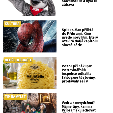
slavnostech a byla to
zábava
KULTURA
Spider‑Man přilétá
do Příbrami. Kino
uvede nový film, který
otevírá další kapitolu
slavné série
NEPŘEHLÉDNĚTE
Pozor při nákupu!
Potravinářská
inspekce odhalila
falšované těstoviny,
prodávaly se i v
Albertu
TIP NA VÝLET
Vedra k nevydržení?
Máme tipy, kam na
Příbramsku schovat