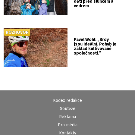
děti před sluncem a
vedrem
ROZHOVOR
Pavel Wohl: „Brdy
jsou ideální. Pohyb je
základ kultivované
společnosti.“
Kodex redakce
Soutěže
Reklama
Pro média
Kontakty