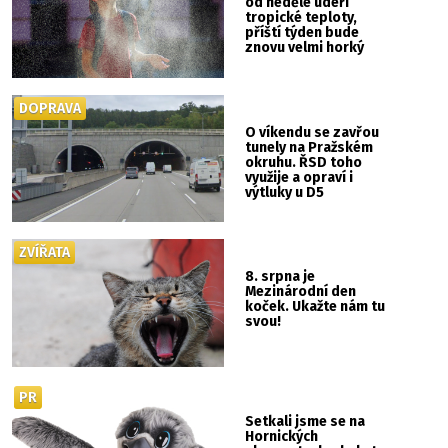
od neděle udeří
tropické teploty,
příští týden bude
znovu velmi horký
DOPRAVA
O víkendu se zavřou
tunely na Pražském
okruhu. ŘSD toho
využije a opraví i
výtluky u D5
ZVÍŘATA
8. srpna je
Mezinárodní den
koček. Ukažte nám tu
svou!
PR
Setkali jsme se na
Hornických