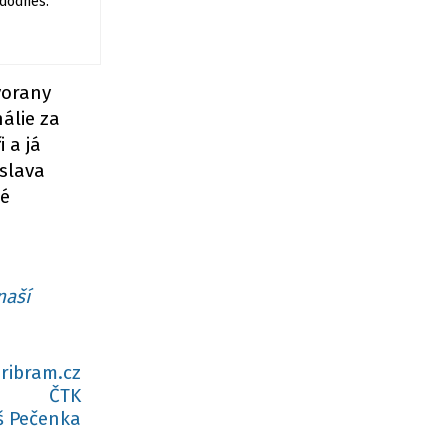
 dodnes.
vorany
álie za
 a já
islava
ké
naší
ribram.cz
ČTK
 Pečenka