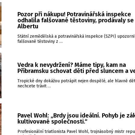
Pozor při nákupu! Potravinářská inspekce
odhalila falšované těstoviny, prodávaly se 
Albertu
Státní zemědělská a potravinářská inspekce (SZPI) upozorni
falšované těstoviny z …
Vedra k nevydržení? Máme tipy, kam na
Příbramsku schovat děti před sluncem a 
Tropické dny dokážou potrápit nejen dospělé, ale hlavně dět
nechcete trávit …
Pavel Wohl: „Brdy jsou ideální. Pohyb je zá
kultivované společnosti.“
Profesionální triatlonista Pavel Wohl, trojnásobný mistr repu