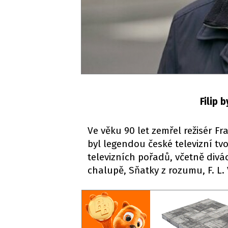
Filip 
Ve věku 90 let zemřel režisér Fra
byl legendou české televizní t
televizních pořadů, včetně divác
chalupě, Sňatky z rozumu, F. L.