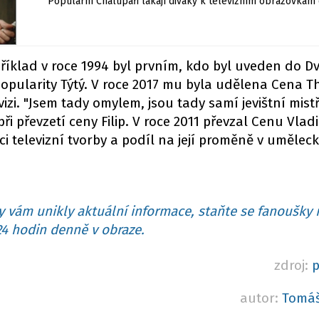
Populární Chalupáři lákají diváky k televizním obrazovkám
příklad v roce 1994 byl prvním, kdo byl uveden do D
popularity Týtý. V roce 2017 mu byla udělena Cena Th
izi. "Jsem tady omylem, jsou tady samí jevištní mistři
ři převzetí ceny Filip. V roce 2011 převzal Cenu Vlad
i televizní tvorby a podíl na její proměně v umělec
 vám unikly aktuální informace, staňte se fanoušky 
4 hodin denně v obraze.
zdroj:
p
autor:
Tomáš