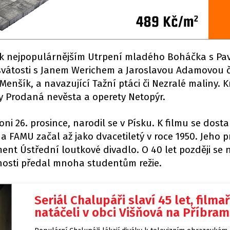
atří k nejpopulárnějším Utrpení mladého Boháčka s P
svátosti s Janem Werichem a Jaroslavou Adamovou č
Menšík, a navazující Tažní ptáci či Nezralé maliny. 
ry Prodaná nevěsta a operety Netopýr.
loni 26. prosince, narodil se v Písku. K filmu se dosta
 FAMU začal až jako dvacetiletý v roce 1950. Jeho 
t Ústřední loutkové divadlo. O 40 let později se 
enosti předal mnoha studentům režie.
Seriál Chalupáři slaví 45 let, filmař
natáčeli v obci Višňová na Příbra