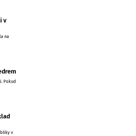
i v
la na
vedrem
i. Pokud
klad
bliky v