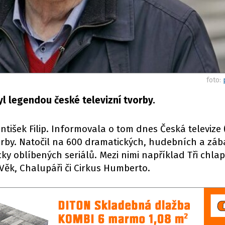
foto:
byl legendou české televizní tvorby.
ntišek Filip. Informovala o tom dnes Česká televize (
vorby. Natočil na 600 dramatických, hudebních a zá
ky oblíbených seriálů. Mezi nimi například Tři chlap
 Věk, Chalupáři či Cirkus Humberto.