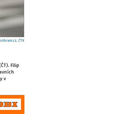
pribram.cz, ČTK
ČT). Filip
bavních
y v