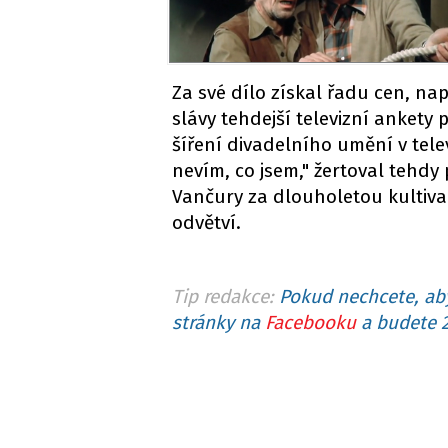
Za své dílo získal řadu cen, na
slávy tehdejší televizní ankety 
šíření divadelního umění v telev
nevím, co jsem," žertoval tehdy p
Vančury za dlouholetou kultivac
odvětví.
Tip redakce:
Pokud nechcete, aby
stránky na
Facebooku
a budete 2