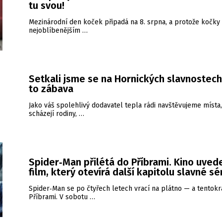
tu svou!
Mezinárodní den koček připadá na 8. srpna, a protože kočky 
nejoblíbenějším …
Setkali jsme se na Hornických slavnostech
to zábava
Jako váš spolehlivý dodavatel tepla rádi navštěvujeme místa
scházejí rodiny, …
Spider‑Man přilétá do Příbrami. Kino uved
film, který otevírá další kapitolu slavné sé
Spider‑Man se po čtyřech letech vrací na plátno — a tentokrá
Příbrami. V sobotu …