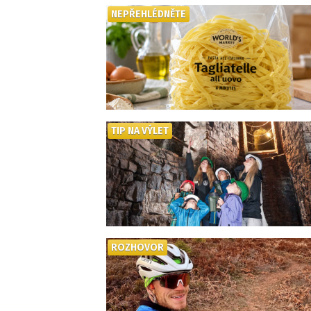
NEPŘEHLÉDNĚTE
TIP NA VÝLET
ROZHOVOR