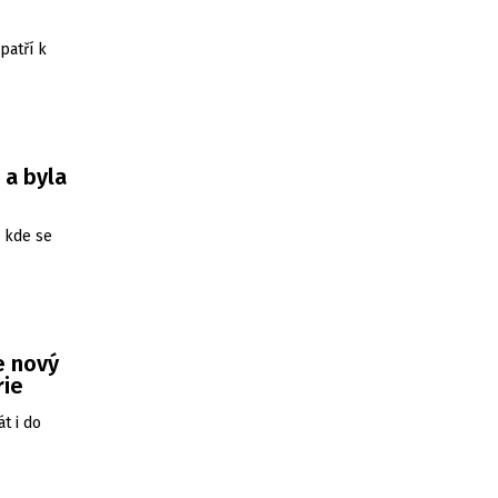
patří k
 a byla
, kde se
e nový
rie
t i do