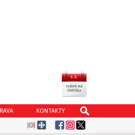
6. 8.
svátek má
Oldřiška
RAVA
KONTAKTY