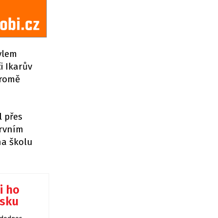
avlem
i Ikarův
Kromě
l přes
prvním
na školu
i ho
msku