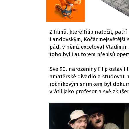
Z filmů, které Filip natočil, p
Landovským, Kočár nejsvětější 
pád, v němž exceloval Vladimír 
toho byl i autorem přepisů ope
Své 90. narozeniny Filip oslavil 
amatérské divadlo a studovat na
ročníkovým snímkem byl dokumen
vrátil jako profesor a své zkuš