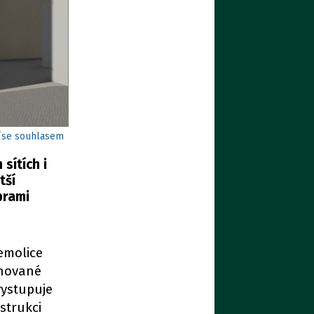
í/se souhlasem
sítích i
tší
brami
emolice
ánované
ystupuje
strukci