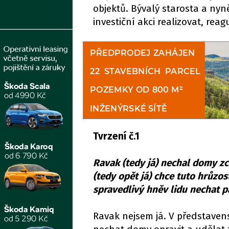
objektů. Bývalý starosta a nyn
investiční akci realizovat, rea
Tvrzení č.1
Ravak (tedy já) nechal domy zc
(tedy opět já) chce tuto hrůzo
spravedlivý hněv lidu nechat 
Ravak nejsem já. V představens