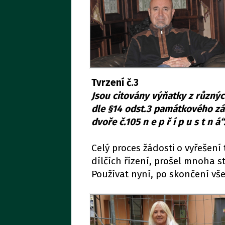
Tvrzení č.3
Jsou citovány výňatky z různýc
dle §14 odst.3 památkového zák
dvoře č.105 n e p ř í p u s t n á“
Celý proces žádosti o vyřešení 
dílčích řízení, prošel mnoha 
Používat nyní, po skončení vše