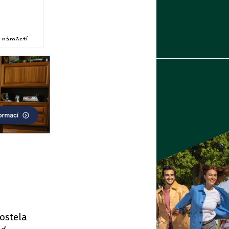
 náměstí
ostela