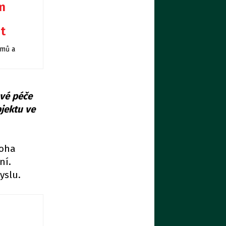
m
it
omů a
ové péče
jektu ve
noha
ní.
yslu.