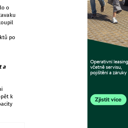
lo o
 Ravaku
koupil
ktů po
t a
ni
pět k
acity