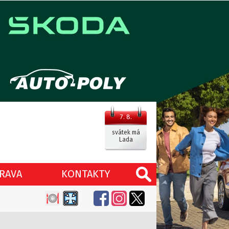
7. 8.
svátek má
Lada
RAVA
KONTAKTY