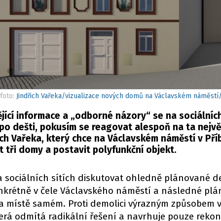
foto:
Jindřich Vařeka/vizualizace nových domů na Václavském náměst
ící informace a „odborné názory“ se na sociálních 
po dešti, pokusím se reagovat alespoň na ta nejvě
ich Vařeka, který chce na Václavském náměstí v Pří
 tři domy a postavit polyfunkční objekt.
a sociálních sítích diskutovat ohledně plánované d
onkrétně v čele Václavského náměstí a následné pl
 místě samém. Proti demolici výrazným způsobem v
terá odmítá radikální řešení a navrhuje pouze rekon