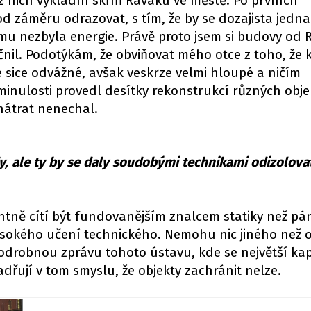
z nich výkladní skříň Ravaku ve městě. Po prvních
d záměru odrazovat, s tím, že by se dozajista jedna
 mu nezbyla energie. Právě proto jsem si budovy od
čnil. Podotýkám, že obviňovat mého otce z toho, že 
e sice odvážné, avšak veskrze velmi hloupé a ničím
minulosti provedl desítky rekonstrukcí různých obje
hátrat nenechal.
, ale ty by se daly soudobými technikami odizolova
entně cítí být fundovanějším znalcem statiky než pá
ysokého učení technického. Nemohu nic jiného než o
podrobnou zprávu tohoto ústavu, kde se největší kap
řují v tom smyslu, že objekty zachránit nelze.