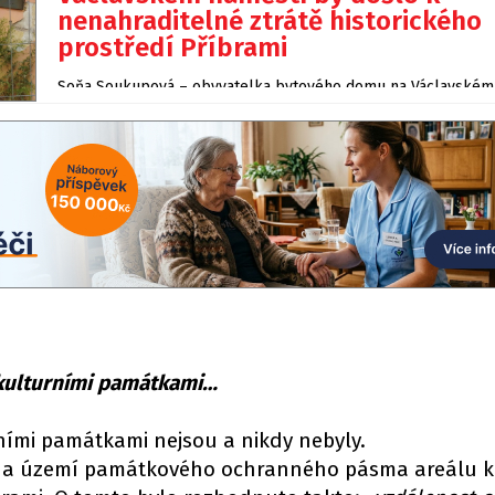
nenahraditelné ztrátě historického
prostředí Příbrami
Soňa Soukupová – obyvatelka bytového domu na Václavském
v Příbrami reaguje na …
u kulturními památkami…
ními památkami nejsou a nikdy nebyly.
 na území památkového ochranného pásma areálu k