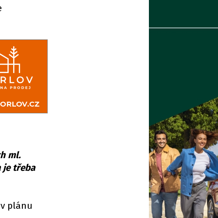
e
h ml.
 je třeba
 v plánu