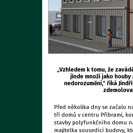
„Vzhledem k tomu, že zaváděj
jinde množí jako houby 
nedorozumění,“ říká Jindř
zdemolovat
Před několika dny se začalo n
tří domů v centru Příbrami, k
stavby polyfunkčního domu na
majitelka sousedící budovy, k