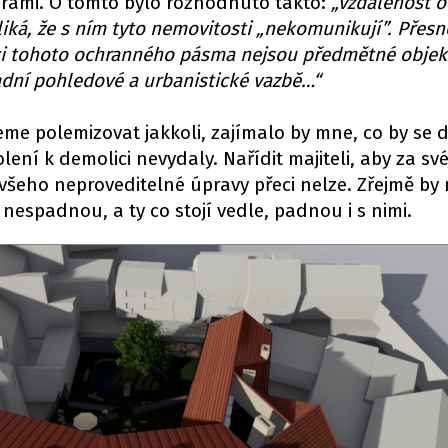
brami. O tomto bylo rozhodnuto takto:
„vzdálenost o
liká, že s ním tyto nemovitosti „nekomunikují”. Přesn
ci tohoto ochranného pásma nejsou předmětné objek
adní pohledové a urbanistické vazbě…“
eme polemizovat jakkoli, zajímalo by mne, co by se d
ení k demolici nevydaly. Nařídit majiteli, aby za sv
všeho neproveditelné úpravy přeci nelze. Zřejmě by
espadnou, a ty co stojí vedle, padnou i s nimi.