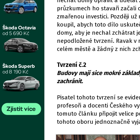
nechat domy opravit a udělat 
průzkumech ho stavaři začali o
zmařenou investici. Později už
koupil, abych toto dílo uskute
domy, aby je nechal zchátrat j
nepodložené tvrzení. Ravak v 
celém městě a žádný z nich zc
Tvrzení č.2
Budovy mají sice mokré základy
zachránit.
Pisatel tohoto tvrzení se evid
profesoři a docenti Českého v
tomuto článku připojit velice 
tohoto oboru jednoznačně vyjad