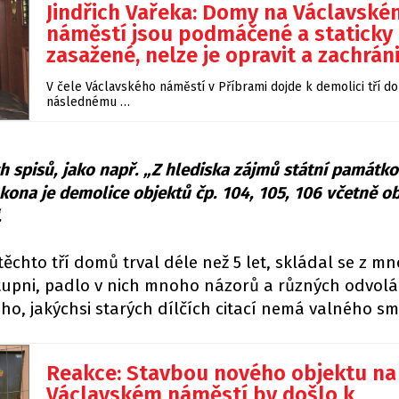
Jindřich Vařeka: Domy na Václavské
náměstí jsou podmáčené a staticky
zasažené, nelze je opravit a zachrán
V čele Václavského náměstí v Příbrami dojde k demolici tří d
následnému …
h spisů, jako např. „Z hlediska zájmů státní památk
ona je demolice objektů čp. 104, 105, 106 včetně ob
.
těchto tří domů trval déle než 5 let, skládal se z m
stupni, padlo v nich mnoho názorů a různých odvolá
ho, jakýchsi starých dílčích citací nemá valného sm
Reakce: Stavbou nového objektu na
Václavském náměstí by došlo k