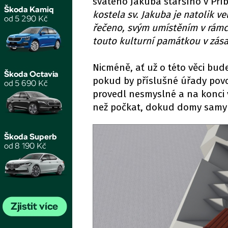
svatého Jakuba staršího v Pří
kostela sv. Jakuba je natolik ve
řečeno, svým umístěním v rám
touto kulturní památkou v zás
Nicméně, ať už o této věci bud
pokud by příslušné úřady povol
provedl nesmyslné a na konci 
než počkat, dokud domy samy n