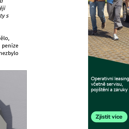
d
ěji
ty s
ělo,
é peníze
 nezbylo