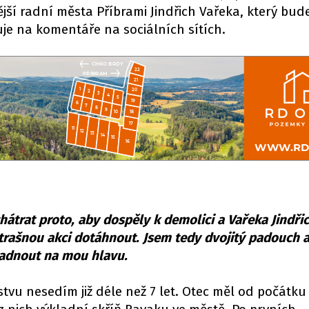
ější radní města Příbrami Jindřich Vařeka, který bud
guje na komentáře na sociálních sítích.
hátrat proto, aby dospěly k demolici a Vařeka Jindřic
strašnou akci dotáhnout. Jsem tedy dvojitý padouch a
padnout na mou hlavu.
tvu nesedím již déle než 7 let. Otec měl od počátku