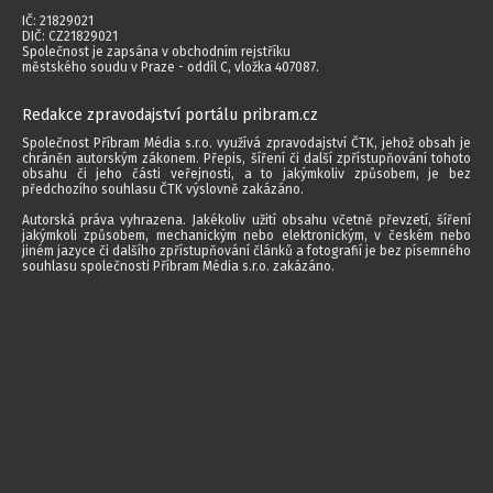
IČ: 21829021
DIČ: CZ21829021
Společnost je zapsána v obchodním rejstříku
městského soudu v Praze - oddíl C, vložka 407087.
Redakce zpravodajství portálu pribram.cz
Společnost Příbram Média s.r.o. využívá zpravodajství ČTK, jehož obsah je
chráněn autorským zákonem. Přepis, šíření či další zpřístupňování tohoto
obsahu či jeho části veřejnosti, a to jakýmkoliv způsobem, je bez
předchozího souhlasu ČTK výslovně zakázáno.
Autorská práva vyhrazena. Jakékoliv užití obsahu včetně převzetí, šíření
jakýmkoli způsobem, mechanickým nebo elektronickým, v českém nebo
jiném jazyce či dalšího zpřístupňování článků a fotografií je bez písemného
souhlasu společnosti Příbram Média s.r.o. zakázáno.
2014 - 2026 © Příbram Média s.r.o.
Všechna práva vyhrazena.
webdesign | websystem | KAO.cz