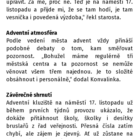
upravit. Za mě, proč ne. Teď je na náměstí 17.
listopadu a přijde mi, že se tam hodí, je tam
vesnička i povedená výzdoba,“ řekl starosta.
Adventní atmosféra
Podle vedení města advent vždy přináší
podobné debaty o tom, kam směřovat
pozornost. „Bohužel máme regulérně tři
městská centra a ta pozornost se nemůže
věnovat všem třem najednou. Je to složité
obsáhnout i personálně,“ dodal Konvalinka.
Závěrečné shrnutí
Adventní kluziště na náměstí 17. listopadu už
během prvních týdnů provozu ukázalo, že
dokáže přitáhnout školy, školky i desítky
bruslařů z řad veřejnosti. Přesná čísla zatím
chybí, ale zájem je zjevný. Ať už zůstane na