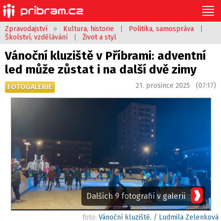
Zpravodajství
»
Kultura, historie
|
Politika, samospráva
|
Školství, vzdělávání
|
Život a styl
Vánoční kluziště v Příbrami: adventní
led může zůstat i na další dvě zimy
21. prosince 2025 (07:17)
FOTOGALERIE
Dalších 9 fotografií v galerii
foto:
Vánoční kluziště. / Ludmila Zelenková