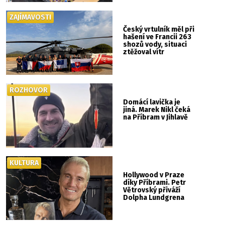
ZAJÍMAVOSTI
Český vrtulník měl při
hašení ve Francii 263
shozů vody, situaci
ztěžoval vítr
ROZHOVOR
Domácí lavička je
jiná. Marek Nikl čeká
na Příbram v Jihlavě
KULTURA
Hollywood v Praze
díky Příbrami. Petr
Větrovský přiváží
Dolpha Lundgrena