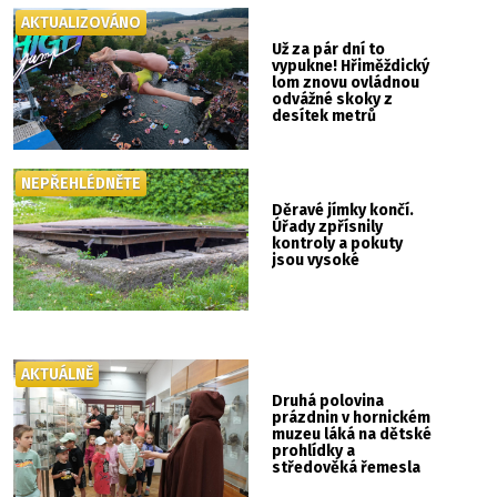
AKTUALIZOVÁNO
Už za pár dní to
vypukne! Hřiměždický
lom znovu ovládnou
odvážné skoky z
desítek metrů
NEPŘEHLÉDNĚTE
Děravé jímky končí.
Úřady zpřísnily
kontroly a pokuty
jsou vysoké
AKTUÁLNĚ
Druhá polovina
prázdnin v hornickém
muzeu láká na dětské
prohlídky a
středověká řemesla