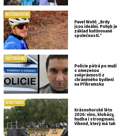
ROZHOVOR
Pavel Wohl: „Brdy
jsou ideální. Pohyb je
základ kultivované
společnosti.“
AKTUÁLNĚ
Policie pátrá po muži
s omezenou
svéprávností z
chráněného bydlení
na Příbramsku
KULTURA
Krásnohorské léto
2026: víno, klobásy,
hudba i strongmani.
Víkend, který má tah