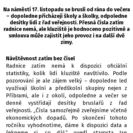
Na náměstí 17. listopadu se bruslí od rána do večera
– dopoledne přicházejí školy a školky, odpoledne
desítky lidí z řad veřejnosti. Přesná čísla zatím
radnice nemá, ale kluziště je hodnoceno pozitivně a
smlouva může zajistit jeho provoz i na další dvě
zimy.
Návštěvnost zatím bez čísel
Radnice zatím nemá k dispozici oficiální
statistiky, kolik lidí kluziště navštívilo. Podle
pozorování je ale zájem velký – dopoledne led
využívají školní a předškolní skupiny nejen z
Příbrami, ale i z okolí, odpoledne a večer se
denně vystřídají desítky bruslařů z řad
veřejnosti. „Čísla samozřejmě zveřejníme včetně
ekonomických dopadů. Po skončení tohoto
ročníku vyhodnotíme, dáme k dispozici data a
řekneme si, co dál,“ uvedl starosta Jan