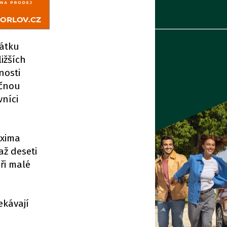
čátku
ižších
nosti
ačnou
vníci
axima
až deseti
ři malé
ekávají