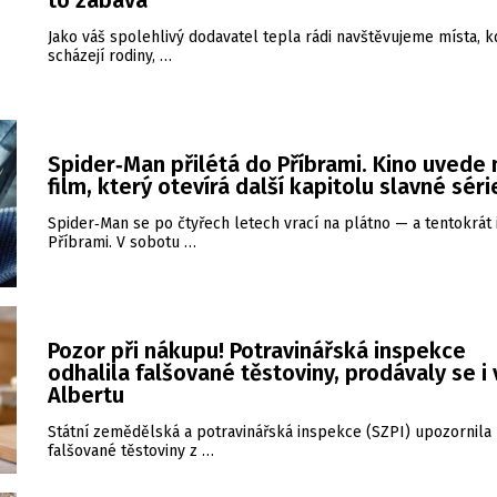
to zábava
Jako váš spolehlivý dodavatel tepla rádi navštěvujeme místa, k
scházejí rodiny, …
Spider‑Man přilétá do Příbrami. Kino uvede
film, který otevírá další kapitolu slavné séri
Spider‑Man se po čtyřech letech vrací na plátno — a tentokrát 
Příbrami. V sobotu …
Pozor při nákupu! Potravinářská inspekce
odhalila falšované těstoviny, prodávaly se i 
Albertu
Státní zemědělská a potravinářská inspekce (SZPI) upozornila
falšované těstoviny z …