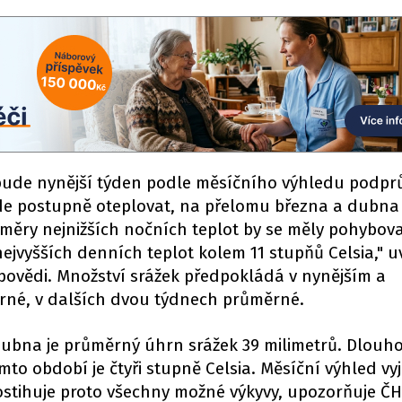
ude nynější týden podle měsíčního výhledu podpr
de postupně oteplovat, na přelomu března a dubna 
měry nejnižších nočních teplot by se měly pohybov
ejvyšších denních teplot kolem 11 stupňů Celsia," u
ovědi. Množství srážek předpokládá v nynějším a
né, v dalších dvou týdnech průměrné.
dubna je průměrný úhrn srážek 39 milimetrů. Dlou
to období je čtyři stupně Celsia. Měsíční výhled vy
ostihuje proto všechny možné výkyvy, upozorňuje Č