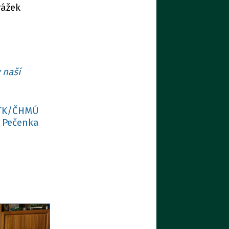
rážek
 naší
ČTK/ČHMÚ
 Pečenka