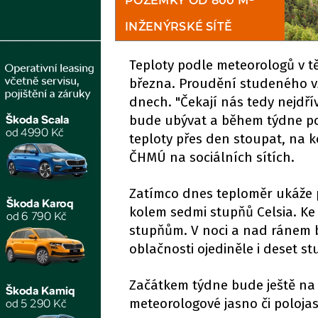
Teploty podle meteorologů v tě
března. Proudění studeného v
dnech. "Čekají nás tedy nejdří
bude ubývat a během týdne po
teploty přes den stoupat, na k
ČHMÚ na sociálních sítích.
Zatímco dnes teploměr ukáže 
kolem sedmi stupňů Celsia. Ke 
stupňům. V noci a nad ránem 
oblačnosti ojediněle i deset s
Začátkem týdne bude ještě na 
meteorologové jasno či poloja