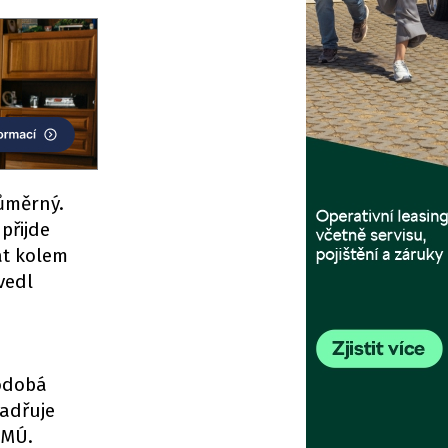
ůměrný.
přijde
at kolem
vedl
hodobá
jadřuje
HMÚ.