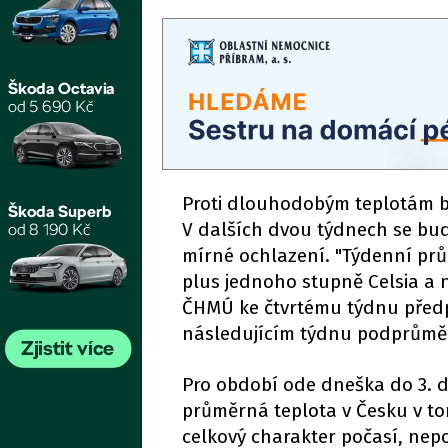
Proti dlouhodobým teplotám b
V dalších dvou týdnech se bu
mírné ochlazení. "Týdenní prů
plus jednoho stupně Celsia a n
ČHMÚ ke čtvrtému týdnu předp
následujícím týdnu podprůměr
Pro období ode dneška do 3. 
průměrná teplota v Česku v tom
celkový charakter počasí, nep