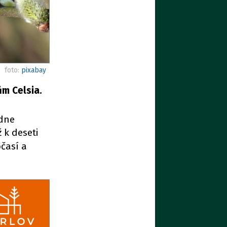
foto:
pixabay
m Celsia.
ádne
 k deseti
časí a