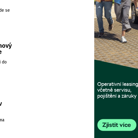
de se
 nový
e
i do
v
 na