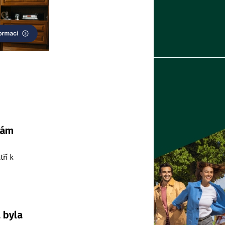
nám
tří k
 byla