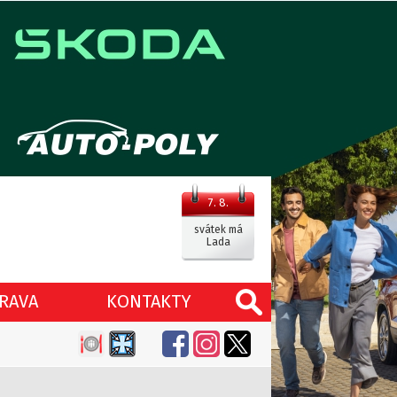
7. 8.
svátek má
Lada
RAVA
KONTAKTY