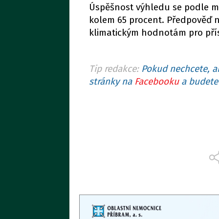
Úspěšnost výhledu se podle me
kolem 65 procent. Předpověď n
klimatickým hodnotám pro pří
Tip redakce:
Pokud nechcete, ab
stránky na
Facebooku
a budete 