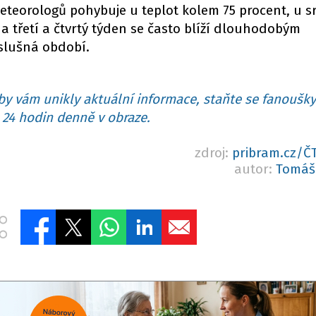
teorologů pohybuje u teplot kolem 75 procent, u s
a třetí a čtvrtý týden se často blíží dlouhodobým
slušná období.
y vám unikly aktuální informace, staňte se fanoušky
24 hodin denně v obraze.
zdroj:
pribram.cz/
autor:
Tomáš