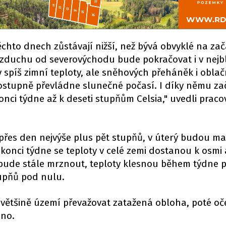
chto dnech zůstávají nižší, než bývá obvyklé na za
zduchu od severovýchodu bude pokračovat i v nejbl
v spíš zimní teploty, ale sněhových přeháněk i oblač
stupně převládne slunečné počasí. I díky němu z
onci týdne až k deseti stupňům Celsia," uvedli praco
přes den nejvýše plus pět stupňů, v úterý budou m
konci týdne se teploty v celé zemi dostanou k osmi 
bude stále mrznout, teploty klesnou během týdne p
tupňů pod nulu.
většině území převažovat zatažená obloha, poté oč
sno.