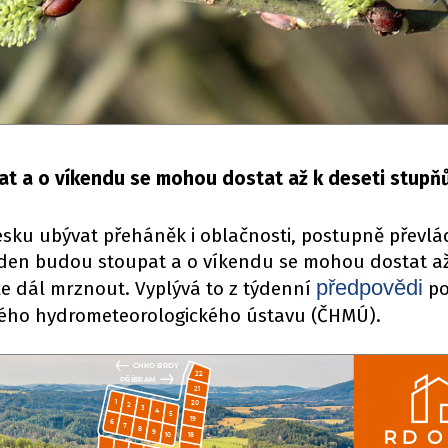
t a o víkendu se mohou dostat až k deseti stupňů
sku ubývat přeháněk i oblačnosti, postupně převl
 den budou stoupat a o víkendu se mohou dostat až
předpovědi
le dál mrznout. Vyplývá to z týdenní
po
ého hydrometeorologického ústavu (ČHMÚ).