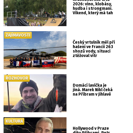
2026: víno, klobásy,
hudba i strongmani.
Víkend, který má tah
ZAJÍMAVOSTI
Český vrtulník měl při
hašení ve Francii 263
shozů vody, situaci
ztěžoval vítr
ROZHOVOR
Domácí lavička je
jiná. Marek Nikl čeká
na Příbram v Jihlavě
KULTURA
Hollywood v Praze
díky Příbrami. Petr