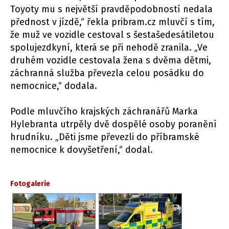
Toyoty mu s největší pravděpodobností nedala
přednost v jízdě,“ řekla pribram.cz mluvčí s tím,
že muž ve vozidle cestoval s šestašedesátiletou
spolujezdkyní, která se při nehodě zranila. „Ve
druhém vozidle cestovala žena s dvěma dětmi,
záchranná služba převezla celou posádku do
nemocnice,“ dodala.
Podle mluvčího krajských záchranářů Marka
Hylebranta utrpěly dvě dospělé osoby poranění
hrudníku. „Děti jsme převezli do příbramské
nemocnice k dovyšetření,“ dodal.
Fotogalerie