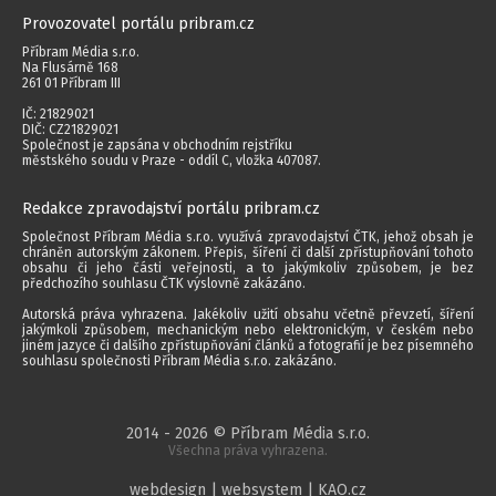
Provozovatel portálu pribram.cz
Příbram Média s.r.o.
Na Flusárně 168
261 01 Příbram III
IČ: 21829021
DIČ: CZ21829021
Společnost je zapsána v obchodním rejstříku
městského soudu v Praze - oddíl C, vložka 407087.
Redakce zpravodajství portálu pribram.cz
Společnost Příbram Média s.r.o. využívá zpravodajství ČTK, jehož obsah je
chráněn autorským zákonem. Přepis, šíření či další zpřístupňování tohoto
obsahu či jeho části veřejnosti, a to jakýmkoliv způsobem, je bez
předchozího souhlasu ČTK výslovně zakázáno.
Autorská práva vyhrazena. Jakékoliv užití obsahu včetně převzetí, šíření
jakýmkoli způsobem, mechanickým nebo elektronickým, v českém nebo
jiném jazyce či dalšího zpřístupňování článků a fotografií je bez písemného
souhlasu společnosti Příbram Média s.r.o. zakázáno.
2014 - 2026 © Příbram Média s.r.o.
Všechna práva vyhrazena.
webdesign | websystem | KAO.cz