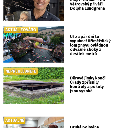
Větrovský přiváží
Dolpha Lundgrena
AKTUALIZOVÁNO
Už za pár dní to
vypukne! Hřiměždický
lom znovu ovládnou
odvážné skoky z
desítek metrů
NEPŘEHLÉDNĚTE
Děravé jímky končí.
Úřady zpřísnily
kontroly a pokuty
jsou vysoké
AKTUÁLNĚ
Druhá polovina