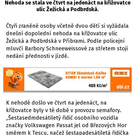
Nehoda se stala ve čtvrt na jedenáct na křižovatce
ulic Žežická a Podbrdská.
Čtyři zraněné osoby včetně dvou dětí si vyžádala
dnešní dopolední nehoda na křižovatce ulic
Žežická a Podbrdská v Příbrami. Podle policejní
mluvčí Barbory Schneeweissové za střetem stojí
nedání přednosti v jízdě.
K nehodě došlo ve čtvrt na jedenáct, na
křižovatce byly v té době v provozu semafory.
„Šestasedmdesátiletý řidič osobního vozidla
značky Volkswagen Passat jel od Březových Hor
směrem k Tescu, načež šestapadesátiletá řidička