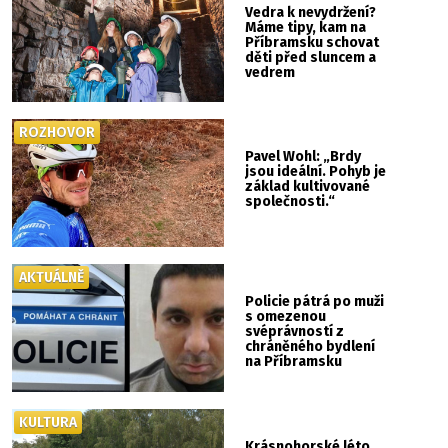
Vedra k nevydržení?
Máme tipy, kam na
Příbramsku schovat
děti před sluncem a
vedrem
ROZHOVOR
Pavel Wohl: „Brdy
jsou ideální. Pohyb je
základ kultivované
společnosti.“
AKTUÁLNĚ
Policie pátrá po muži
s omezenou
svéprávností z
chráněného bydlení
na Příbramsku
KULTURA
Krásnohorské léto