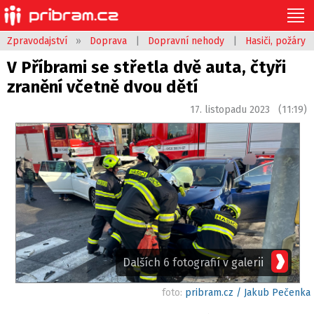
Zpravodajství
»
Doprava
|
Dopravní nehody
|
Hasiči, požáry
V Příbrami se střetla dvě auta, čtyři
zranění včetně dvou dětí
17. listopadu 2023 (11:19)
Dalších 6 fotografií v galerii
foto:
pribram.cz / Jakub Pečenka