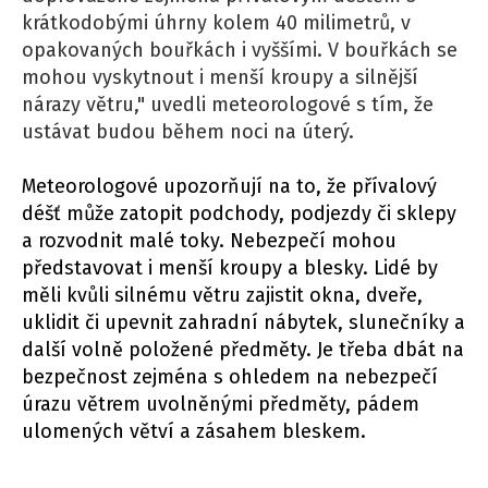
krátkodobými úhrny kolem 40 milimetrů, v
opakovaných bouřkách i vyššími. V bouřkách se
mohou vyskytnout i menší kroupy a silnější
nárazy větru," uvedli meteorologové s tím, že
ustávat budou během noci na úterý.
Meteorologové upozorňují na to, že přívalový
déšť může zatopit podchody, podjezdy či sklepy
a rozvodnit malé toky. Nebezpečí mohou
představovat i menší kroupy a blesky. Lidé by
měli kvůli silnému větru zajistit okna, dveře,
uklidit či upevnit zahradní nábytek, slunečníky a
další volně položené předměty. Je třeba dbát na
bezpečnost zejména s ohledem na nebezpečí
úrazu větrem uvolněnými předměty, pádem
ulomených větví a zásahem bleskem.