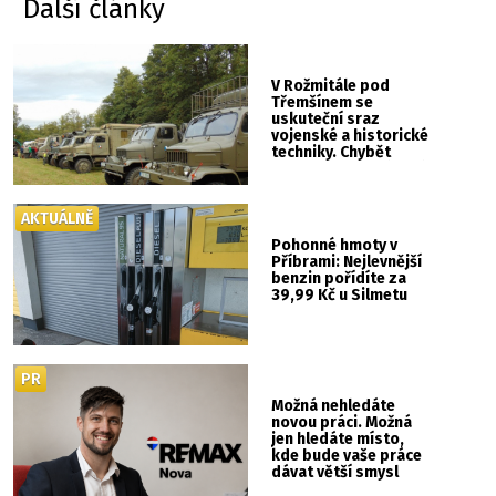
Další články
V Rožmitále pod
Třemšínem se
uskuteční sraz
vojenské a historické
techniky. Chybět
nebude kaskadérská
show ani hudba
AKTUÁLNĚ
Pohonné hmoty v
Příbrami: Nejlevnější
benzin pořídíte za
39,99 Kč u Silmetu
PR
Možná nehledáte
novou práci. Možná
jen hledáte místo,
kde bude vaše práce
dávat větší smysl