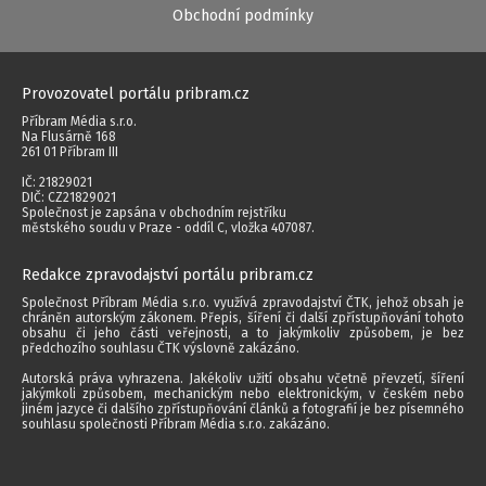
Obchodní podmínky
Provozovatel portálu pribram.cz
Příbram Média s.r.o.
Na Flusárně 168
261 01 Příbram III
IČ: 21829021
DIČ: CZ21829021
Společnost je zapsána v obchodním rejstříku
městského soudu v Praze - oddíl C, vložka 407087.
Redakce zpravodajství portálu pribram.cz
Společnost Příbram Média s.r.o. využívá zpravodajství ČTK, jehož obsah je
chráněn autorským zákonem. Přepis, šíření či další zpřístupňování tohoto
obsahu či jeho části veřejnosti, a to jakýmkoliv způsobem, je bez
předchozího souhlasu ČTK výslovně zakázáno.
Autorská práva vyhrazena. Jakékoliv užití obsahu včetně převzetí, šíření
jakýmkoli způsobem, mechanickým nebo elektronickým, v českém nebo
jiném jazyce či dalšího zpřístupňování článků a fotografií je bez písemného
souhlasu společnosti Příbram Média s.r.o. zakázáno.