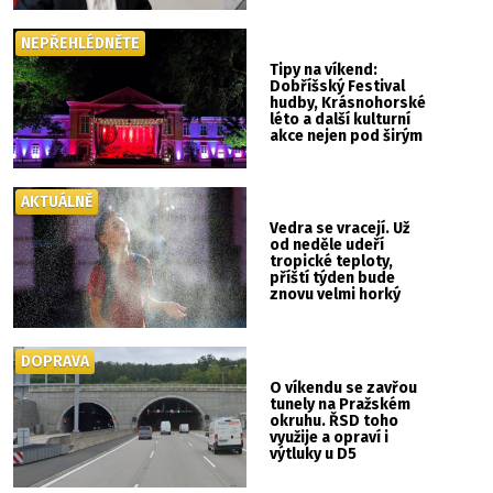
NEPŘEHLÉDNĚTE
Tipy na víkend:
Dobříšský Festival
hudby, Krásnohorské
léto a další kulturní
akce nejen pod širým
nebem
AKTUÁLNĚ
Vedra se vracejí. Už
od neděle udeří
tropické teploty,
příští týden bude
znovu velmi horký
DOPRAVA
O víkendu se zavřou
tunely na Pražském
okruhu. ŘSD toho
využije a opraví i
výtluky u D5