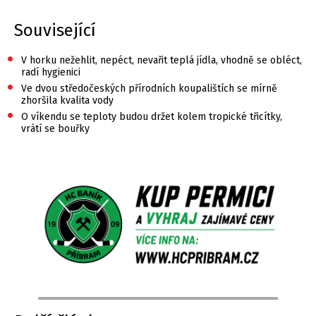
Související
•
V horku nežehlit, nepéct, nevařit teplá jídla, vhodně se obléct,
radí hygienici
•
Ve dvou středočeských přírodních koupalištích se mírně
zhoršila kvalita vody
•
O víkendu se teploty budou držet kolem tropické třicítky,
vrátí se bouřky