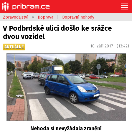
Zpravodajství
»
Doprava
|
Dopravní nehody
V Podbrdské ulici došlo ke srážce
dvou vozidel
18. září 2017 (13:42)
AKTUÁLNĚ
Nehoda si nevyžádala zranění