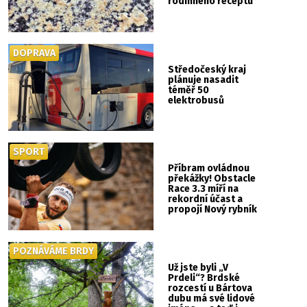
rodinného receptu
DOPRAVA
Středočeský kraj
plánuje nasadit
téměř 50
elektrobusů
SPORT
Příbram ovládnou
překážky! Obstacle
Race 3.3 míří na
rekordní účast a
propojí Nový rybník
se Svatou Horou
POZNÁVÁME BRDY
Už jste byli „V
Prdeli“? Brdské
rozcestí u Bártova
dubu má své lidové