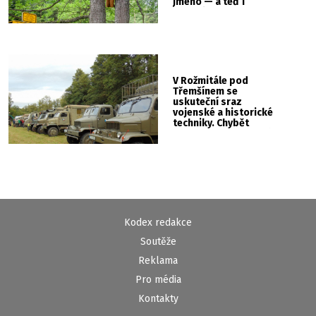
jméno — a teď i
vlastní cedulku
V Rožmitále pod
Třemšínem se
uskuteční sraz
vojenské a historické
techniky. Chybět
nebude kaskadérská
show ani hudba
Kodex redakce
Soutěže
Reklama
Pro média
Kontakty