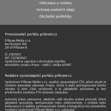
Informace o cookies
Ochrana osobních údajů
Obchodní podmínky
Provozovatel portálu pribram.cz
Příbram Média s.r.o.
Na Flusárně 168
261 01 Příbram III
IČ: 21829021
DIČ: CZ21829021
Společnost je zapsána v obchodním rejstříku
městského soudu v Praze - oddíl C, vložka 407087.
Redakce zpravodajství portálu pribram.cz
Společnost Příbram Média s.r.o. využívá zpravodajství ČTK, jehož obsah je
chráněn autorským zákonem. Přepis, šíření či další zpřístupňování tohoto
obsahu či jeho části veřejnosti, a to jakýmkoliv způsobem, je bez
předchozího souhlasu ČTK výslovně zakázáno.
Autorská práva vyhrazena. Jakékoliv užití obsahu včetně převzetí, šíření
jakýmkoli způsobem, mechanickým nebo elektronickým, v českém nebo
jiném jazyce či dalšího zpřístupňování článků a fotografií je bez písemného
souhlasu společnosti Příbram Média s.r.o. zakázáno.