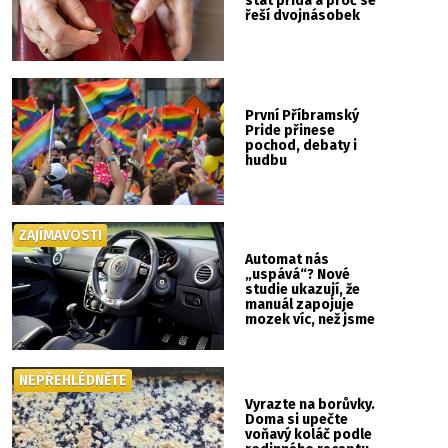
stát přidá a proč se
řeší dvojnásobek
První Příbramský
Pride přinese
pochod, debaty i
hudbu
ZAJÍMAVOSTI
Automat nás
„uspává“? Nové
studie ukazují, že
manuál zapojuje
mozek víc, než jsme
si mysleli
NEPŘEHLÉDNĚTE
Vyrazte na borůvky.
Doma si upečte
voňavý koláč podle