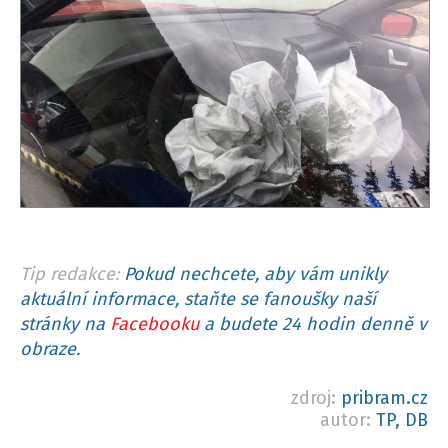
Tip redakce:
Pokud nechcete, aby vám unikly
aktuální informace, staňte se fanoušky naší
stránky na
Facebooku
a budete 24 hodin denně v
obraze.
zdroj:
pribram.cz
autor:
TP, DB