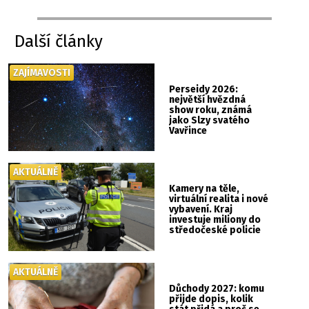
Další články
ZAJÍMAVOSTI
Perseidy 2026:
největší hvězdná
show roku, známá
jako Slzy svatého
Vavřince
AKTUÁLNĚ
Kamery na těle,
virtuální realita i nové
vybavení. Kraj
investuje miliony do
středočeské policie
AKTUÁLNĚ
Důchody 2027: komu
přijde dopis, kolik