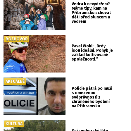
Vedra k nevydržení?
Máme tipy, kam na
Příbramsku schovat
děti před sluncem a
vedrem
ROZHOVOR
Pavel Wohl: „Brdy
jsou ideální. Pohyb je
základ kultivované
společnosti.“
AKTUÁLNĚ
Policie pátrá po muži
s omezenou
svéprávností z
chráněného bydlení
na Příbramsku
KULTURA
Krásnohorské léto