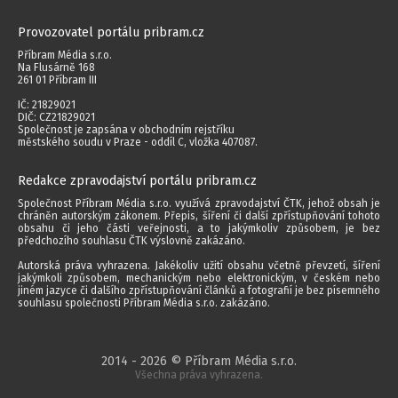
Provozovatel portálu pribram.cz
Příbram Média s.r.o.
Na Flusárně 168
261 01 Příbram III
IČ: 21829021
DIČ: CZ21829021
Společnost je zapsána v obchodním rejstříku
městského soudu v Praze - oddíl C, vložka 407087.
Redakce zpravodajství portálu pribram.cz
Společnost Příbram Média s.r.o. využívá zpravodajství ČTK, jehož obsah je
chráněn autorským zákonem. Přepis, šíření či další zpřístupňování tohoto
obsahu či jeho části veřejnosti, a to jakýmkoliv způsobem, je bez
předchozího souhlasu ČTK výslovně zakázáno.
Autorská práva vyhrazena. Jakékoliv užití obsahu včetně převzetí, šíření
jakýmkoli způsobem, mechanickým nebo elektronickým, v českém nebo
jiném jazyce či dalšího zpřístupňování článků a fotografií je bez písemného
souhlasu společnosti Příbram Média s.r.o. zakázáno.
2014 - 2026 © Příbram Média s.r.o.
Všechna práva vyhrazena.