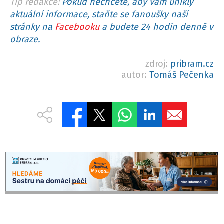
Tip redakce:
Pokud nechcete, aby vám unikly
aktuální informace, staňte se fanoušky naší
stránky na
Facebooku
a budete 24 hodin denně v
obraze.
zdroj:
pribram.cz
autor:
Tomáš Pečenka