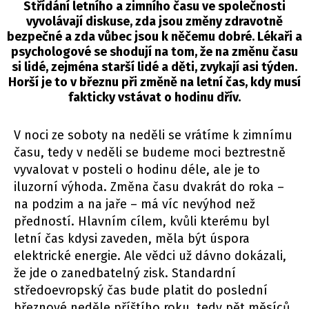
Střídání letního a zimního času ve společnosti
vyvolávají diskuse, zda jsou změny zdravotně
bezpečné a zda vůbec jsou k něčemu dobré. Lékaři a
psychologové se shodují na tom, že na změnu času
si lidé, zejména starší lidé a děti, zvykají asi týden.
Horší je to v březnu při změně na letní čas, kdy musí
fakticky vstávat o hodinu dřív.
V noci ze soboty na neděli se vrátíme k zimnímu
času, tedy v neděli se budeme moci beztrestně
vyvalovat v posteli o hodinu déle, ale je to
iluzorní výhoda. Změna času dvakrát do roka –
na podzim a na jaře – má víc nevýhod než
předností. Hlavním cílem, kvůli kterému byl
letní čas kdysi zaveden, měla být úspora
elektrické energie. Ale vědci už dávno dokázali,
že jde o zanedbatelný zisk. Standardní
středoevropský čas bude platit do poslední
březnové neděle příštího roku, tedy pět měsíců.