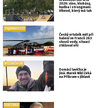
2026: víno, klobásy,
hudba i strongmani.
Víkend, který má tah
ZAJÍMAVOSTI
Český vrtulník měl při
hašení ve Francii 263
shozů vody, situaci
ztěžoval vítr
ROZHOVOR
Domácí lavička je
jiná. Marek Nikl čeká
na Příbram v Jihlavě
KULTURA