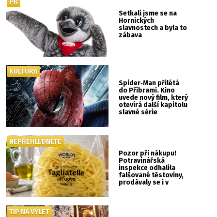
PR
Setkali jsme se na
Hornických
slavnostech a byla to
zábava
KULTURA
Spider‑Man přilétá
do Příbrami. Kino
uvede nový film, který
otevírá další kapitolu
slavné série
NEPŘEHLÉDNĚTE
Pozor při nákupu!
Potravinářská
inspekce odhalila
falšované těstoviny,
prodávaly se i v
Albertu
TIP NA VÝLET