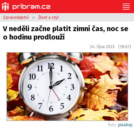
Zpravodajství
»
Život a styl
V neděli začne platit zimní čas, noc se
o hodinu prodlouží
24. října 2023 (18:07)
foto:
pixabay