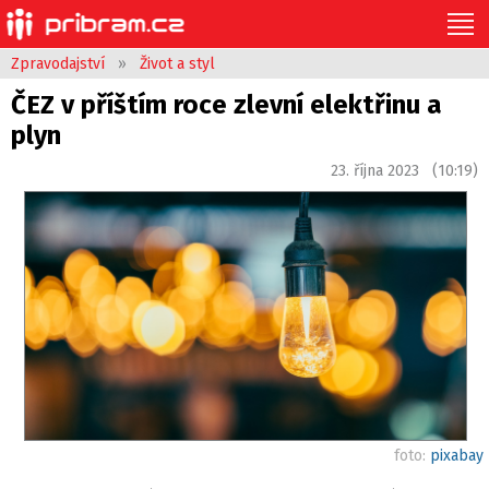
Zpravodajství
»
Život a styl
ČEZ v příštím roce zlevní elektřinu a
plyn
23. října 2023 (10:19)
foto:
pixabay