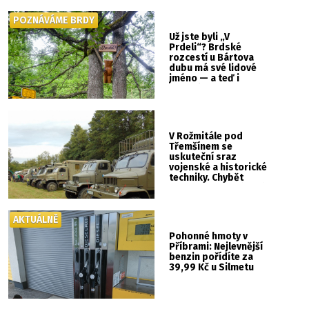
POZNÁVÁME BRDY
Už jste byli „V
Prdeli“? Brdské
rozcestí u Bártova
dubu má své lidové
jméno — a teď i
vlastní cedulku
V Rožmitále pod
Třemšínem se
uskuteční sraz
vojenské a historické
techniky. Chybět
nebude kaskadérská
show ani hudba
AKTUÁLNĚ
Pohonné hmoty v
Příbrami: Nejlevnější
benzin pořídíte za
39,99 Kč u Silmetu