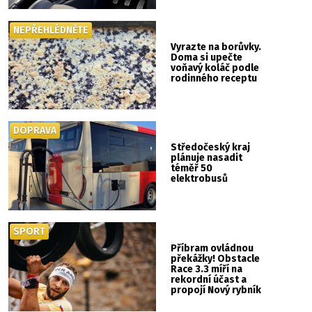
NEPŘEHLÉDNĚTE
Vyrazte na borůvky.
Doma si upečte
voňavý koláč podle
rodinného receptu
DOPRAVA
Středočeský kraj
plánuje nasadit
téměř 50
elektrobusů
SPORT
Příbram ovládnou
překážky! Obstacle
Race 3.3 míří na
rekordní účast a
propojí Nový rybník
se Svatou Horou