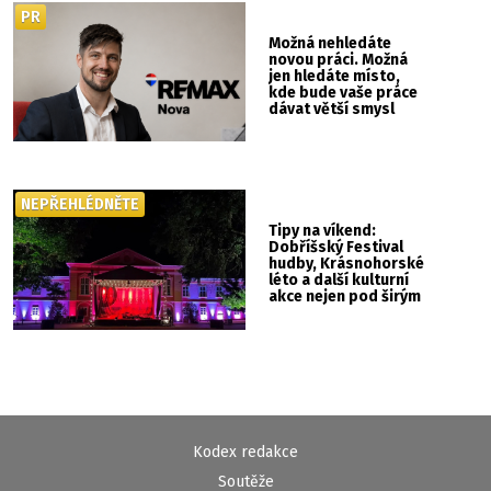
PR
Možná nehledáte
novou práci. Možná
jen hledáte místo,
kde bude vaše práce
dávat větší smysl
NEPŘEHLÉDNĚTE
Tipy na víkend:
Dobříšský Festival
hudby, Krásnohorské
léto a další kulturní
akce nejen pod širým
nebem
Kodex redakce
Soutěže