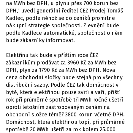
na MWh bez DPH, u plynu přes 700 korun bez
DPH," uvedl generální ředitel ČEZ Prodej Tomáš
Kadlec, podle něhož se do ceníků promítne
nákupní strategie společnosti. Zlevnění bude
podle Kadlece automatické, společnost o něm
bude zákazníky informovat.
Elektřinu tak bude v příštím roce ČEZ
zákazníkům prodávat za 3960 Kč za MWh bez
DPH, plyn za 1790 Kč za MWh bez DPH. Nová
cena obchodní složky bude stejná pro všechny
distribuční sazby. Podle ČEZ tak domácnost v
bytě, která elektřinou pouze svítí a vaří, příští
rok při průměrné spotřebě tři MWh ročně ušetří
oproti letošním zastropovaným cenám na
obchodní složce téměř 3800 korun včetně DPH.
Domácnost, která elektřinou topí, při průměrné
spotřebě 20 MWh ušetří za rok kolem 25.000