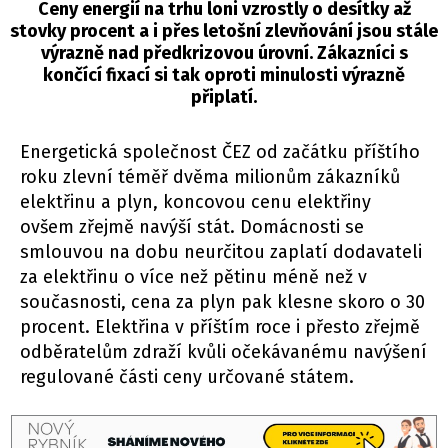
Ceny energií na trhu loni vzrostly o desítky až
stovky procent a i přes letošní zlevňování jsou stále
výrazně nad předkrizovou úrovní. Zákazníci s
končící fixací si tak oproti minulosti výrazně
připlatí.
Energetická společnost ČEZ od začátku příštího
roku zlevní téměř dvěma milionům zákazníků
elektřinu a plyn, koncovou cenu elektřiny
ovšem zřejmě navýší stát. Domácnosti se
smlouvou na dobu neurčitou zaplatí dodavateli
za elektřinu o více než pětinu méně než v
současnosti, cena za plyn pak klesne skoro o 30
procent. Elektřina v příštím roce i přesto zřejmě
odběratelům zdraží kvůli očekávanému navýšení
regulované části ceny určované státem.