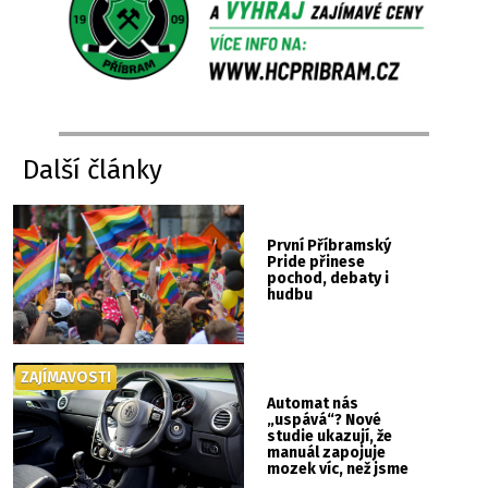
Další články
První Příbramský
Pride přinese
pochod, debaty i
hudbu
ZAJÍMAVOSTI
Automat nás
„uspává“? Nové
studie ukazují, že
manuál zapojuje
mozek víc, než jsme
si mysleli