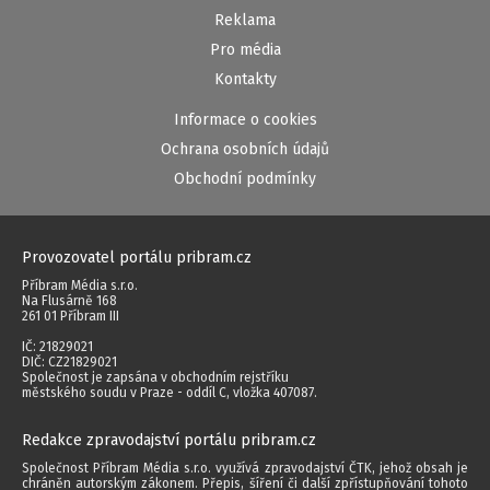
Reklama
Pro média
Kontakty
Informace o cookies
Ochrana osobních údajů
Obchodní podmínky
Provozovatel portálu pribram.cz
Příbram Média s.r.o.
Na Flusárně 168
261 01 Příbram III
IČ: 21829021
DIČ: CZ21829021
Společnost je zapsána v obchodním rejstříku
městského soudu v Praze - oddíl C, vložka 407087.
Redakce zpravodajství portálu pribram.cz
Společnost Příbram Média s.r.o. využívá zpravodajství ČTK, jehož obsah je
chráněn autorským zákonem. Přepis, šíření či další zpřístupňování tohoto