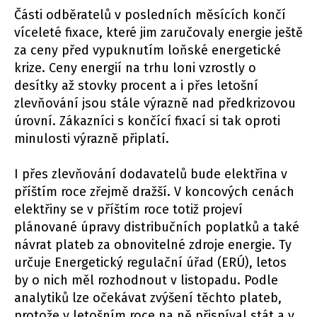
Části odběratelů v posledních měsících končí
víceleté fixace, které jim zaručovaly energie ještě
za ceny před vypuknutím loňské energetické
krize. Ceny energií na trhu loni vzrostly o
desítky až stovky procent a i přes letošní
zlevňování jsou stále výrazně nad předkrizovou
úrovní. Zákazníci s končící fixací si tak oproti
minulosti výrazně připlatí.
I přes zlevňování dodavatelů bude elektřina v
příštím roce zřejmě dražší. V koncových cenách
elektřiny se v příštím roce totiž projeví
plánované úpravy distribučních poplatků a také
návrat plateb za obnovitelné zdroje energie. Ty
určuje Energetický regulační úřad (ERÚ), letos
by o nich měl rozhodnout v listopadu. Podle
analytiků lze očekávat zvýšení těchto plateb,
protože v letošním roce na ně přispíval stát a v