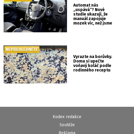
Automat nás
„uspává“? Nové
studie ukazují, že
manuál zapojuje
mozek víc, než jsme
si mysleli
NEPŘEHLÉDNĚTE
Vyrazte na borůvky.
Doma si upečte
voňavý koláč podle
rodinného receptu
Kodex redakce
Soutěže
Reklama