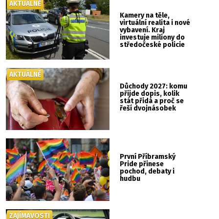
AKTUÁLNĚ
Kamery na těle,
virtuální realita i nové
vybavení. Kraj
investuje miliony do
středočeské policie
AKTUÁLNĚ
Důchody 2027: komu
přijde dopis, kolik
stát přidá a proč se
řeší dvojnásobek
První Příbramský
Pride přinese
pochod, debaty i
hudbu
ZAJÍMAVOSTI