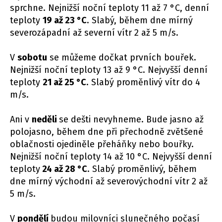
sprchne. Nejnižší noční teploty 11 až 7 °C, denní
teploty
19 až 23 °C
. Slabý, během dne mírný
severozápadní až severní vítr 2 až 5 m/s.
V
sobotu
se můžeme dočkat prvních bouřek.
Nejnižší noční teploty 13 až 9 °C. Nejvyšší denní
teploty
21 až 25 °C
. Slabý proměnlivý vítr do 4
m/s.
Ani v
neděli
se dešti nevyhneme. Bude jasno až
polojasno, během dne při přechodně zvětšené
oblačnosti ojediněle přeháňky nebo bouřky.
Nejnižší noční teploty 14 až 10 °C. Nejvyšší denní
teploty
24 až 28 °C
. Slabý proměnlivý, během
dne mírný východní až severovýchodní vítr 2 až
5 m/s.
V
pondělí
budou milovníci slunečného počasí