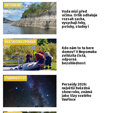
AKTUÁLNĚ
Voda mizí před
očima. Orlík odhaluje
rozsah sucha,
vysychají řeky,
potoky, studny i
mokřady
BLESKOVÁ ZPRÁVA
Kdo nám to tu bere
domov? V Nepomuku
zvítězila čistá,
odporná
bezohlednost
ZAJÍMAVOSTI
Perseidy 2026:
největší hvězdná
show roku, známá
jako Slzy svatého
Vavřince