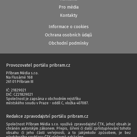
Pro média
Kontakty
Informace o cookies
Ochrana osobních údajů
Obchodní podmínky
Provozovatel portálu pribram.cz
Příbram Média s.r.o.
Na Flusárně 168
261 01 Příbram III
IČ: 21829021
DIČ: CZ21829021
Společnost je zapsána v obchodním rejstříku
městského soudu v Praze - oddíl C, vložka 407087.
Redakce zpravodajství portálu pribram.cz
Společnost Příbram Média s.r.o. využívá zpravodajství ČTK, jehož obsah je
chráněn autorským zákonem. Přepis, šíření či další zpřístupňování tohoto
obsahu či jeho části veřejnosti, a to jakýmkoliv způsobem, je bez