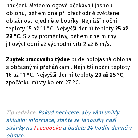
nadšeni. Meteorologové očekávají jasnou
oblohu, během dne při přechodně zvětšené
oblačnosti ojediněle bouřky. Nejnižší noční
teploty 15 až 11 °C. Nejvyšší denní teploty
25 až
29 °C
. Slabý proměnlivý, během dne mírný
jihovýchodní až východní vítr 2 až 6 m/s.
Zbytek pracovního týdne
bude polojasná obloha
s občasnými přeháňkami. Nejnižší noční teploty
16 až 11 °C. Nejvyšší denní teploty
20 až 25 °C
,
zpočátku místy kolem 27 °C.
Tip redakce:
Pokud nechcete, aby vám unikly
aktuální informace, staňte se fanoušky naší
stránky na
Facebooku
a budete 24 hodin denně v
obraze.