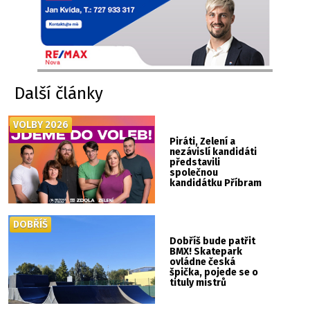
Další články
VOLBY 2026
Piráti, Zelení a
nezávislí kandidáti
představili
společnou
kandidátku Příbram
ZDOLA
DOBŘÍŠ
Dobříš bude patřit
BMX! Skatepark
ovládne česká
špička, pojede se o
tituly mistrů
republiky