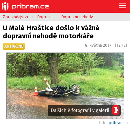
Zpravodajství
»
Doprava
|
Dopravní nehody
U Malé Hraštice došlo k vážné
dopravní nehodě motorkáře
8. května 2017 (12:42)
AKTUÁLNĚ
Dalších 9 fotografií v galerii
foto:
pribram.cz