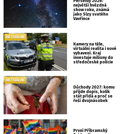
Perseidy 2026:
největší hvězdná
show roku, známá
jako Slzy svatého
Vavřince
AKTUÁLNĚ
Kamery na těle,
virtuální realita i nové
vybavení. Kraj
investuje miliony do
středočeské policie
AKTUÁLNĚ
Důchody 2027: komu
přijde dopis, kolik
stát přidá a proč se
řeší dvojnásobek
První Příbramský