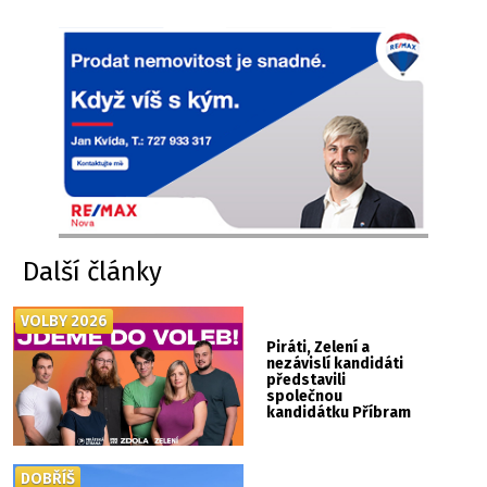
Další články
VOLBY 2026
Piráti, Zelení a
nezávislí kandidáti
představili
společnou
kandidátku Příbram
ZDOLA
DOBŘÍŠ