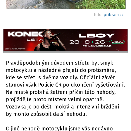
foto:
pribram.cz
Pravděpodobným důvodem střetu byl smyk
motocyklu a následné přejetí do protisměru,
kde se střetl s dvěma vozidly. Oficíální závěr
stanoví však Policie ČR po ukončení vyšetřování.
Na místě probíhá šetření příčin této nehody,
projíždějte proto místem velmi opatrně.
Vozovka je po dešti mokrá a intenzivní brždění
by mohlo způsobit další nehodu.
O jiné nehodě motocyklu jsme vás nedávno