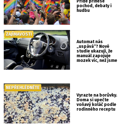
Pride přinese
pochod, debaty i
hudbu
ZAJÍMAVOSTI
Automat nás
„uspává“? Nové
studie ukazují, že
manuál zapojuje
mozek víc, než jsme
si mysleli
NEPŘEHLÉDNĚTE
Vyrazte na borůvky.
Doma si upečte
voňavý koláč podle
rodinného receptu