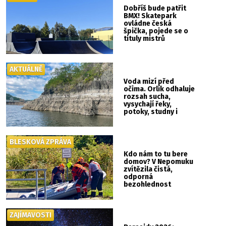
Dobříš bude patřit
BMX! Skatepark
ovládne česká
špička, pojede se o
tituly mistrů
republiky
AKTUÁLNĚ
Voda mizí před
očima. Orlík odhaluje
rozsah sucha,
vysychají řeky,
potoky, studny i
mokřady
BLESKOVÁ ZPRÁVA
Kdo nám to tu bere
domov? V Nepomuku
zvítězila čistá,
odporná
bezohlednost
ZAJÍMAVOSTI