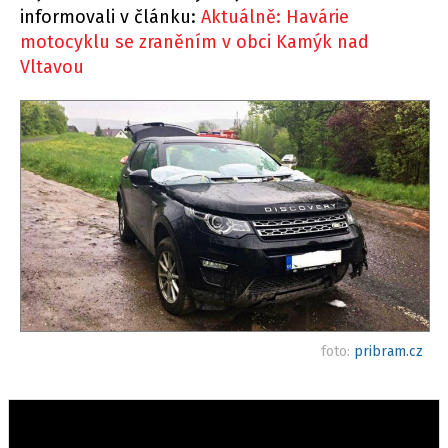
informovali v článku:
Aktuálně: Havárie
motocyklu se zraněním v obci Kamýk nad
Vltavou
foto:
pribram.cz