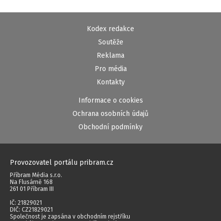
Kodex redakce
Soutěže
Reklama
Pro média
Kontakty
Informace o cookies
Ochrana osobních údajů
Obchodní podmínky
Provozovatel portálu pribram.cz
Příbram Média s.r.o.
Na Flusárně 168
261 01 Příbram III
IČ: 21829021
DIČ: CZ21829021
Společnost je zapsána v obchodním rejstříku