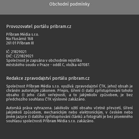
Obchodní podmínky
Provozovatel portálu pribram.cz
Příbram Média s.r.o.
Na Flusárně 168
261 01 Příbram III
IČ: 21829021
DIČ: CZ21829021
Společnost je zapsána v obchodním rejstříku
městského soudu v Praze - oddíl C, vložka 407087.
Redakce zpravodajství portálu pribram.cz
Společnost Příbram Média s.r.o. využívá zpravodajství ČTK, jehož obsah je
chráněn autorským zákonem. Přepis, šíření či další zpřístupňování tohoto
obsahu či jeho části veřejnosti, a to jakýmkoliv způsobem, je bez
předchozího souhlasu ČTK výslovně zakázáno.
Autorská práva vyhrazena. Jakékoliv užití obsahu včetně převzetí, šíření
jakýmkoli způsobem, mechanickým nebo elektronickým, v českém nebo
jiném jazyce či dalšího zpřístupňování článků a fotografií je bez písemného
souhlasu společnosti Příbram Média s.r.o. zakázáno.