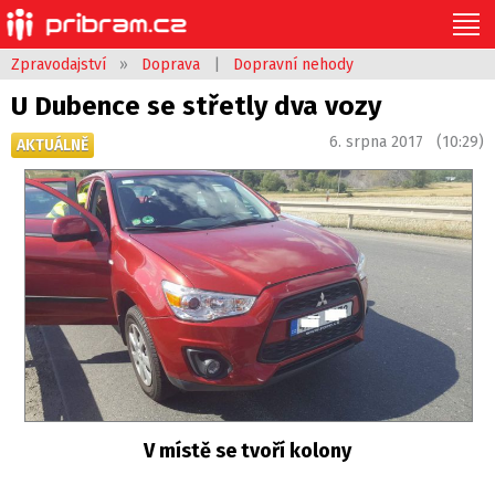
Zpravodajství
»
Doprava
|
Dopravní nehody
U Dubence se střetly dva vozy
6. srpna 2017 (10:29)
AKTUÁLNĚ
V místě se tvoří kolony