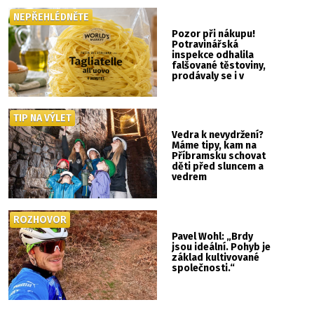
NEPŘEHLÉDNĚTE
Pozor při nákupu!
Potravinářská
inspekce odhalila
falšované těstoviny,
prodávaly se i v
Albertu
TIP NA VÝLET
Vedra k nevydržení?
Máme tipy, kam na
Příbramsku schovat
děti před sluncem a
vedrem
ROZHOVOR
Pavel Wohl: „Brdy
jsou ideální. Pohyb je
základ kultivované
společnosti.“