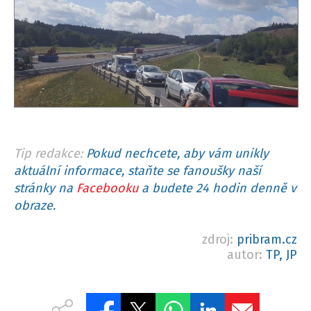
Tip redakce:
Pokud nechcete, aby vám unikly
aktuální informace, staňte se fanoušky naší
stránky na
Facebooku
a budete 24 hodin denně v
obraze.
zdroj:
pribram.cz
autor:
TP, JP