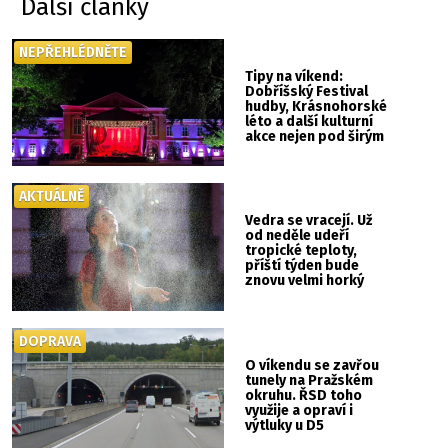
Další články
NEPŘEHLÉDNĚTE
Tipy na víkend:
Dobříšský Festival
hudby, Krásnohorské
léto a další kulturní
akce nejen pod širým
nebem
AKTUÁLNĚ
Vedra se vracejí. Už
od neděle udeří
tropické teploty,
příští týden bude
znovu velmi horký
DOPRAVA
O víkendu se zavřou
tunely na Pražském
okruhu. ŘSD toho
využije a opraví i
výtluky u D5