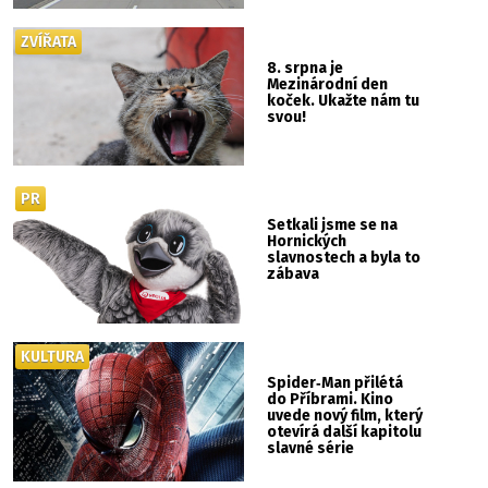
ZVÍŘATA
8. srpna je
Mezinárodní den
koček. Ukažte nám tu
svou!
PR
Setkali jsme se na
Hornických
slavnostech a byla to
zábava
KULTURA
Spider‑Man přilétá
do Příbrami. Kino
uvede nový film, který
otevírá další kapitolu
slavné série