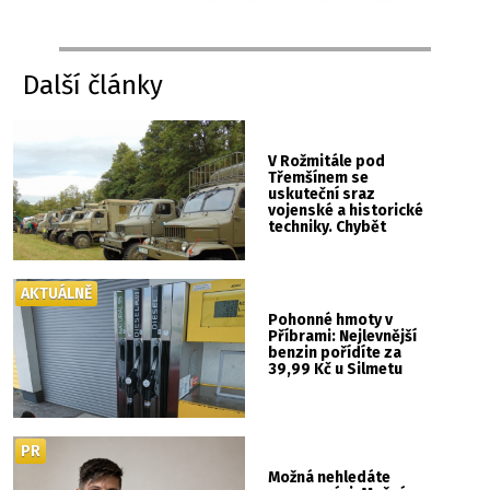
Další články
V Rožmitále pod
Třemšínem se
uskuteční sraz
vojenské a historické
techniky. Chybět
nebude kaskadérská
show ani hudba
AKTUÁLNĚ
Pohonné hmoty v
Příbrami: Nejlevnější
benzin pořídíte za
39,99 Kč u Silmetu
PR
Možná nehledáte