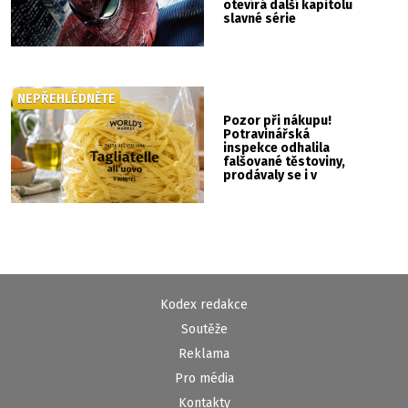
otevírá další kapitolu
slavné série
NEPŘEHLÉDNĚTE
Pozor při nákupu!
Potravinářská
inspekce odhalila
falšované těstoviny,
prodávaly se i v
Albertu
Kodex redakce
Soutěže
Reklama
Pro média
Kontakty