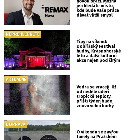
novou práci. Možná
jen hledáte místo,
kde bude vaše práce
dávat větší smysl
NEPŘEHLÉDNĚTE
Tipy na víkend:
Dobříšský Festival
hudby, Krásnohorské
léto a další kulturní
akce nejen pod širým
nebem
AKTUÁLNĚ
Vedra se vracejí. Už
od neděle udeří
tropické teploty,
příští týden bude
znovu velmi horký
DOPRAVA
O víkendu se zavřou
tunely na Pražském