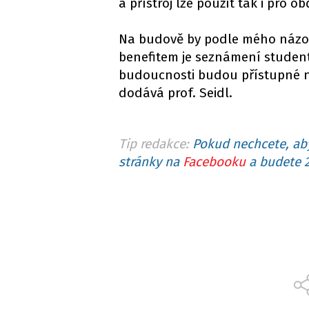
a přístroj lze použít tak i pro ob
Na budově by podle mého názoru
benefitem je seznámení student
budoucnosti budou přístupné na
dodává prof. Seidl.
Tip redakce:
Pokud nechcete, aby
stránky na
Facebooku
a budete 2