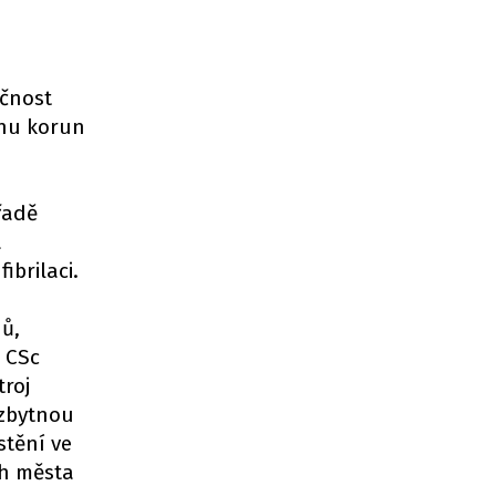
ečnost
onu korun
 řadě
a
ibrilaci.
nů,
l CSc
troj
ezbytnou
stění ve
ch města