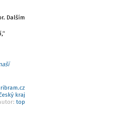
r. Dalším
,“
naší
ribram.cz
český kraj
autor:
top