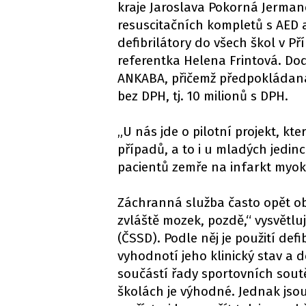
kraje Jaroslava Pokorná Jermano
resuscitačních kompletů s AED 
defibrilátory do všech škol v Př
referentka Helena Frintová. Do
ANKABA, přičemž předpokládaná
bez DPH, tj. 10 milionů s DPH.
„U nás jde o pilotní projekt, kt
případů, a to i u mladých jedinc
pacientů zemře na infarkt myoka
Záchranná služba často opět obn
zvláště mozek, pozdě,“ vysvětlu
(ČSSD). Podle něj je použití def
vyhodnotí jeho klinický stav a d
součástí řady sportovních soutěž
školách je výhodné. Jednak jso