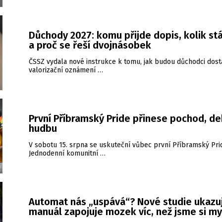
Důchody 2027: komu přijde dopis, kolik stá
a proč se řeší dvojnásobek
ČSSZ vydala nové instrukce k tomu, jak budou důchodci dost
valorizační oznámení …
První Příbramský Pride přinese pochod, de
hudbu
V sobotu 15. srpna se uskuteční vůbec první Příbramský Pri
Jednodenní komunitní …
Automat nás „uspává“? Nové studie ukazuj
manuál zapojuje mozek víc, než jsme si my