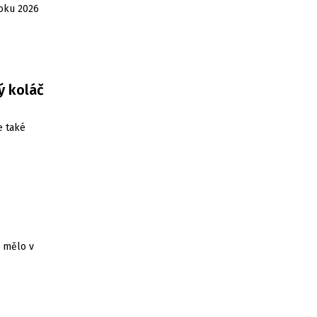
roku 2026
ý koláč
e také
0
y mělo v