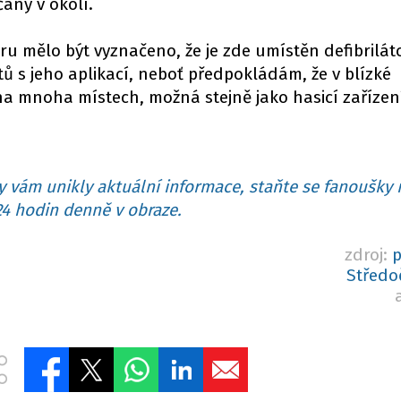
čany v okolí.
 mělo být vyznačeno, že je zde umístěn defibriláto
ů s jeho aplikací, neboť předpokládám, že v blízké
 mnoha místech, možná stejně jako hasicí zařízení
 vám unikly aktuální informace, staňte se fanoušky 
4 hodin denně v obraze.
zdroj:
p
Středo