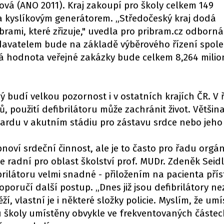
vá (ANO 2011). Kraj zakoupí pro školy celkem 149
a kyslíkovým generátorem. „Středočeský kraj dodá
íbrami, které zřizuje," uvedla pro pribram.cz odborná
davatelem bude na základě výběrového řízení spol
 hodnota veřejné zakázky bude celkem 8,264 mili
erý budí velkou pozornost i v ostatních krajích ČR. V
ů, použití defibrilátoru může zachránit život. Většin
rdu v akutním stádiu pro zástavu srdce nebo jeho f
oví srdeční činnost, ale je to často pro řadu orgá
je radní pro oblast školství prof. MUDr. Zdeněk Seid
ibrilátoru velmi snadné - přiložením na pacienta přís
oporučí další postup. „Dnes již jsou defibrilátory n
í, vlastní je i některé složky policie. Myslím, že umí
u školy umístěny obvykle ve frekventovaných částe