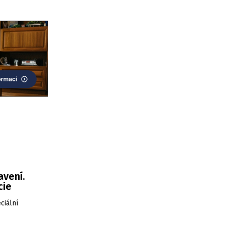
avení.
cie
ciální