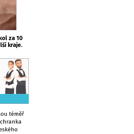
kol za 10
ší kraje.
jsou téměř
záchranka
českého