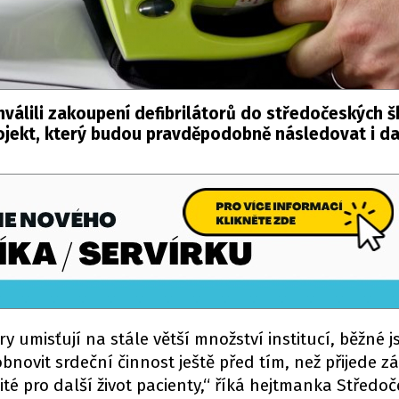
válili zakoupení defibrilátorů do středočeských š
rojekt, který budou pravděpodobně následovat i dal
y umisťují na stále větší množství institucí, běžné 
obnovit srdeční činnost ještě před tím, než přijede 
ité pro další život pacienty,“ říká hejtmanka Středo