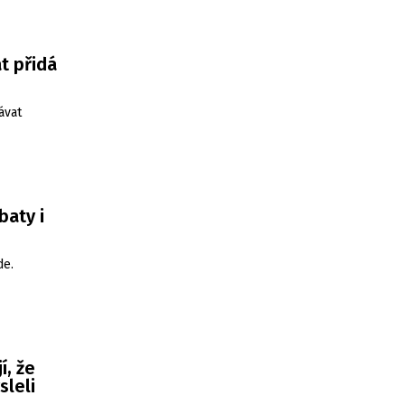
t přidá
ávat
baty i
de.
í, že
sleli