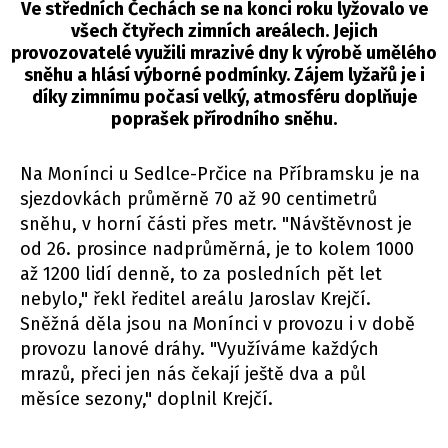
Ve středních Čechách se na konci roku lyžovalo ve
všech čtyřech zimních areálech. Jejich
provozovatelé využili mrazivé dny k výrobě umělého
sněhu a hlásí výborné podmínky. Zájem lyžařů je i
díky zimnímu počasí velký, atmosféru doplňuje
poprašek přírodního sněhu.
Na Monínci u Sedlce-Prčice na Příbramsku je na
sjezdovkách průměrně 70 až 90 centimetrů
sněhu, v horní části přes metr. "Návštěvnost je
od 26. prosince nadprůměrná, je to kolem 1000
až 1200 lidí denně, to za posledních pět let
nebylo," řekl ředitel areálu Jaroslav Krejčí.
Sněžná děla jsou na Monínci v provozu i v době
provozu lanové dráhy. "Využíváme každých
mrazů, přeci jen nás čekají ještě dva a půl
měsíce sezony," doplnil Krejčí.