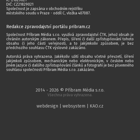
IČ: 21829021
DIČ: CZ21829021
Společnost je zapsána v obchodním rejstříku
městského soudu v Praze - oddíl C, vložka 407087.
Redakce zpravodajství portálu pribram.cz
Společnost Příbram Média s.r.o. využívá zpravodajství ČTK, jehož obsah je
chráněn autorským zákonem. Přepis, šíření či další zpřístupňování tohoto
obsahu či jeho části veřejnosti, a to jakýmkoliv způsobem, je bez
předchozího souhlasu ČTK výslovně zakázáno.
Autorská práva vyhrazena. Jakékoliv užití obsahu včetně převzetí, šíření
jakýmkoli způsobem, mechanickým nebo elektronickým, v českém nebo
jiném jazyce či dalšího zpřístupňování článků a fotografií je bez písemného
souhlasu společnosti Příbram Média s.r.o. zakázáno.
2014 - 2026 © Příbram Média s.r.o.
Všechna práva vyhrazena.
webdesign | websystem | KAO.cz