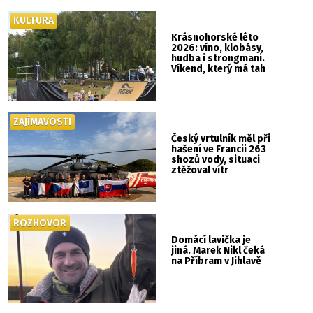
KULTURA
Krásnohorské léto
2026: víno, klobásy,
hudba i strongmani.
Víkend, který má tah
ZAJÍMAVOSTI
Český vrtulník měl při
hašení ve Francii 263
shozů vody, situaci
ztěžoval vítr
ROZHOVOR
Domácí lavička je
jiná. Marek Nikl čeká
na Příbram v Jihlavě