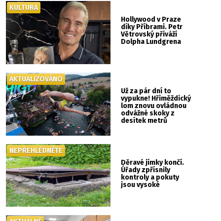
KULTURA
Hollywood v Praze
díky Příbrami. Petr
Větrovský přiváží
Dolpha Lundgrena
AKTUALIZOVÁNO
Už za pár dní to
vypukne! Hřiměždický
lom znovu ovládnou
odvážné skoky z
desítek metrů
NEPŘEHLÉDNĚTE
Děravé jímky končí.
Úřady zpřísnily
kontroly a pokuty
jsou vysoké