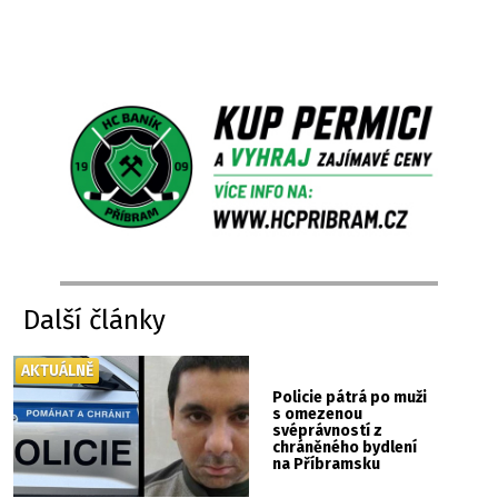
Další články
AKTUÁLNĚ
Policie pátrá po muži
s omezenou
svéprávností z
chráněného bydlení
na Příbramsku