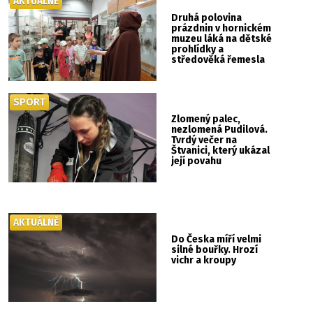
AKTUÁLNĚ
Druhá polovina
prázdnin v hornickém
muzeu láká na dětské
prohlídky a
středověká řemesla
SPORT
Zlomený palec,
nezlomená Pudilová.
Tvrdý večer na
Štvanici, který ukázal
její povahu
AKTUÁLNĚ
Do Česka míří velmi
silné bouřky. Hrozí
vichr a kroupy