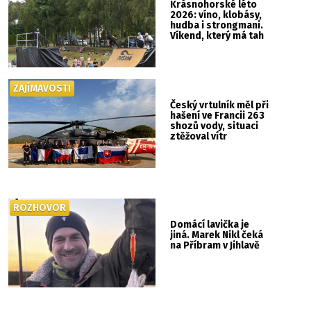
Krásnohorské léto
2026: víno, klobásy,
hudba i strongmani.
Víkend, který má tah
ZAJÍMAVOSTI
Český vrtulník měl při
hašení ve Francii 263
shozů vody, situaci
ztěžoval vítr
ROZHOVOR
Domácí lavička je
jiná. Marek Nikl čeká
na Příbram v Jihlavě