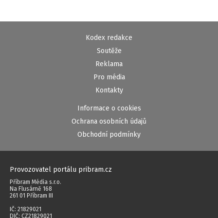
Kodex redakce
Soutěže
Reklama
Pro média
Kontakty
Informace o cookies
Ochrana osobních údajů
Obchodní podmínky
Provozovatel portálu pribram.cz
Příbram Média s.r.o.
Na Flusárně 168
261 01 Příbram III
IČ: 21829021
DIČ: CZ21829021