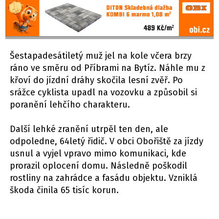
Šestapadesátiletý muž jel na kole včera brzy
ráno ve směru od Příbrami na Bytíz. Náhle mu z
křoví do jízdní dráhy skočila lesní zvěř. Po
srážce cyklista upadl na vozovku a způsobil si
poranění lehčího charakteru.
Další lehké zranění utrpěl ten den, ale
odpoledne, 64letý řidič. V obci Obořiště za jízdy
usnul a vyjel vpravo mimo komunikaci, kde
prorazil oplocení domu. Následně poškodil
rostliny na zahrádce a fasádu objektu. Vzniklá
škoda činila 65 tisíc korun.