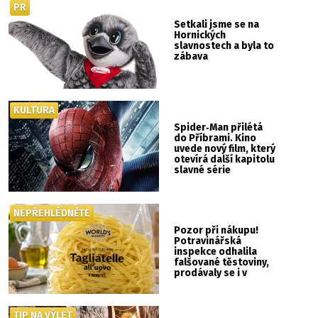
PR
Setkali jsme se na
Hornických
slavnostech a byla to
zábava
KULTURA
Spider‑Man přilétá
do Příbrami. Kino
uvede nový film, který
otevírá další kapitolu
slavné série
NEPŘEHLÉDNĚTE
Pozor při nákupu!
Potravinářská
inspekce odhalila
falšované těstoviny,
prodávaly se i v
Albertu
TIP NA VÝLET