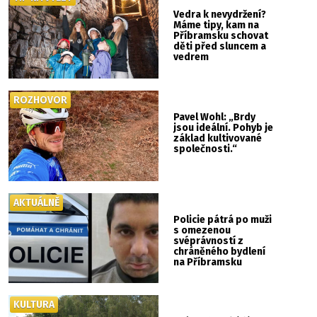
Vedra k nevydržení?
Máme tipy, kam na
Příbramsku schovat
děti před sluncem a
vedrem
ROZHOVOR
Pavel Wohl: „Brdy
jsou ideální. Pohyb je
základ kultivované
společnosti.“
AKTUÁLNĚ
Policie pátrá po muži
s omezenou
svéprávností z
chráněného bydlení
na Příbramsku
KULTURA