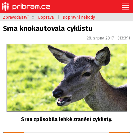
Zpravodajství
»
Doprava
|
Dopravní nehody
Srna knokautovala cyklistu
28. srpna 2017 (13:39)
Srna způsobila lehké zranění cyklisty.