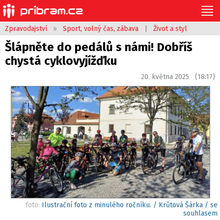
Zpravodajství
»
Sport, volný čas, zábava
|
Život a styl
Šlápněte do pedálů s námi! Dobříš
chystá cyklovyjížďku
20. května 2025 (18:17)
foto:
Ilustrační foto z minulého ročníku. / Krůtová Šárka / se
souhlasem