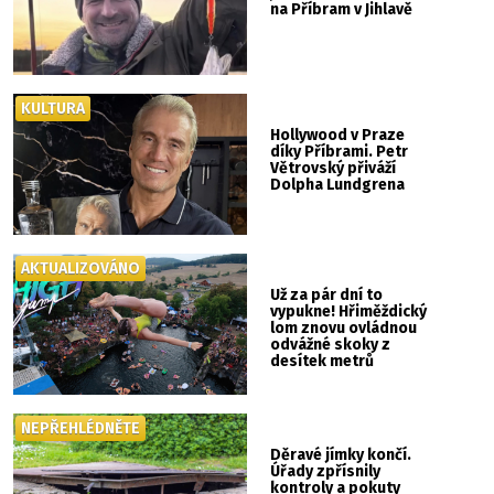
na Příbram v Jihlavě
KULTURA
Hollywood v Praze
díky Příbrami. Petr
Větrovský přiváží
Dolpha Lundgrena
AKTUALIZOVÁNO
Už za pár dní to
vypukne! Hřiměždický
lom znovu ovládnou
odvážné skoky z
desítek metrů
NEPŘEHLÉDNĚTE
Děravé jímky končí.
Úřady zpřísnily
kontroly a pokuty