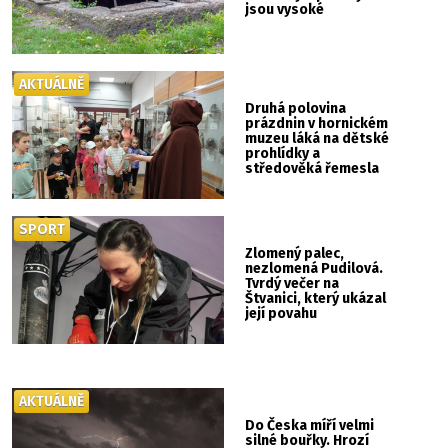
jsou vysoké
AKTUÁLNĚ
Druhá polovina
prázdnin v hornickém
muzeu láká na dětské
prohlídky a
středověká řemesla
SPORT
Zlomený palec,
nezlomená Pudilová.
Tvrdý večer na
Štvanici, který ukázal
její povahu
AKTUÁLNĚ
Do Česka míří velmi
silné bouřky. Hrozí