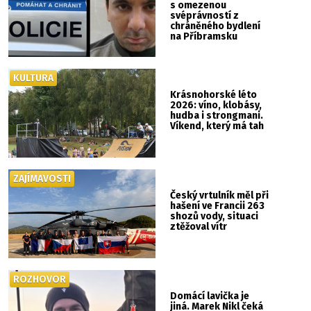
s omezenou
svéprávností z
chráněného bydlení
na Příbramsku
KULTURA
Krásnohorské léto
2026: víno, klobásy,
hudba i strongmani.
Víkend, který má tah
ZAJÍMAVOSTI
Český vrtulník měl při
hašení ve Francii 263
shozů vody, situaci
ztěžoval vítr
ROZHOVOR
Domácí lavička je
jiná. Marek Nikl čeká