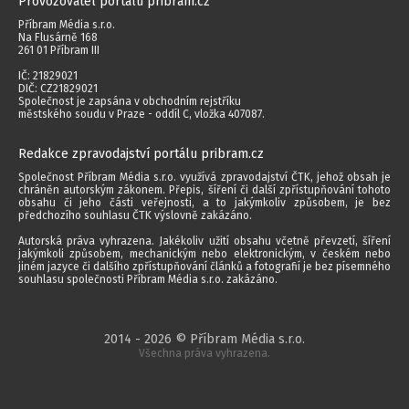
Provozovatel portálu pribram.cz
Příbram Média s.r.o.
Na Flusárně 168
261 01 Příbram III
IČ: 21829021
DIČ: CZ21829021
Společnost je zapsána v obchodním rejstříku
městského soudu v Praze - oddíl C, vložka 407087.
Redakce zpravodajství portálu pribram.cz
Společnost Příbram Média s.r.o. využívá zpravodajství ČTK, jehož obsah je
chráněn autorským zákonem. Přepis, šíření či další zpřístupňování tohoto
obsahu či jeho části veřejnosti, a to jakýmkoliv způsobem, je bez
předchozího souhlasu ČTK výslovně zakázáno.
Autorská práva vyhrazena. Jakékoliv užití obsahu včetně převzetí, šíření
jakýmkoli způsobem, mechanickým nebo elektronickým, v českém nebo
jiném jazyce či dalšího zpřístupňování článků a fotografií je bez písemného
souhlasu společnosti Příbram Média s.r.o. zakázáno.
2014 - 2026 © Příbram Média s.r.o.
Všechna práva vyhrazena.
webdesign | websystem | KAO.cz