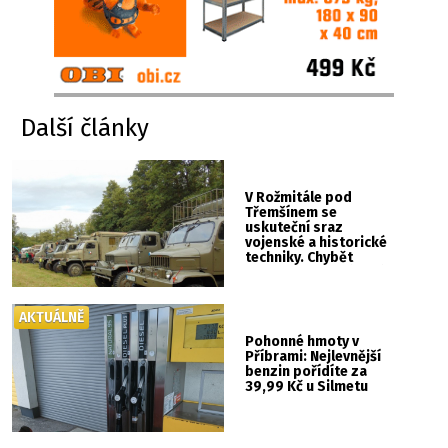
Další články
V Rožmitále pod
Třemšínem se
uskuteční sraz
vojenské a historické
techniky. Chybět
nebude kaskadérská
show ani hudba
AKTUÁLNĚ
Pohonné hmoty v
Příbrami: Nejlevnější
benzin pořídíte za
39,99 Kč u Silmetu