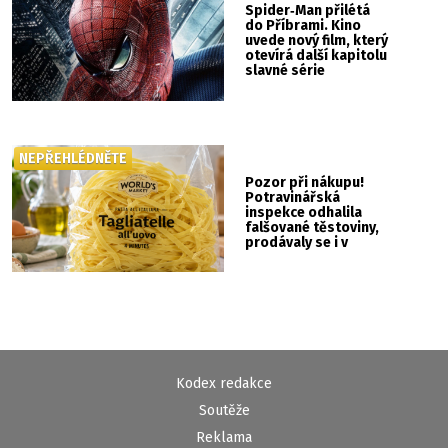
Spider‑Man přilétá
do Příbrami. Kino
uvede nový film, který
otevírá další kapitolu
slavné série
NEPŘEHLÉDNĚTE
Pozor při nákupu!
Potravinářská
inspekce odhalila
falšované těstoviny,
prodávaly se i v
Albertu
Kodex redakce
Soutěže
Reklama