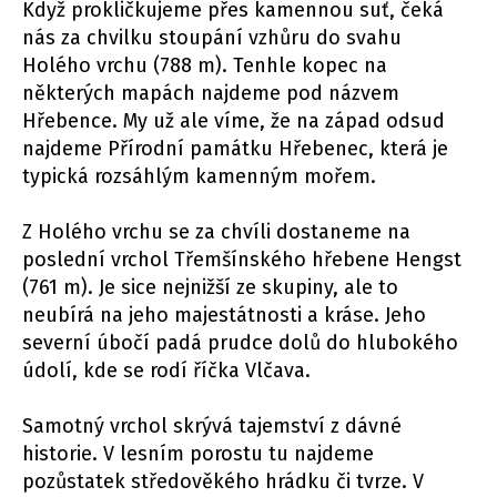
Když prokličkujeme přes kamennou suť, čeká
nás za chvilku stoupání vzhůru do svahu
Holého vrchu (788 m). Tenhle kopec na
některých mapách najdeme pod názvem
Hřebence. My už ale víme, že na západ odsud
najdeme Přírodní památku Hřebenec, která je
typická rozsáhlým kamenným mořem.
Z Holého vrchu se za chvíli dostaneme na
poslední vrchol Třemšínského hřebene Hengst
(761 m). Je sice nejnižší ze skupiny, ale to
neubírá na jeho majestátnosti a kráse. Jeho
severní úbočí padá prudce dolů do hlubokého
údolí, kde se rodí říčka Vlčava.
Samotný vrchol skrývá tajemství z dávné
historie. V lesním porostu tu najdeme
pozůstatek středověkého hrádku či tvrze. V