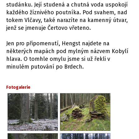
studánku. Její studená a chutná voda uspokojí
každého žíznivého poutníka. Pod svahem, nad
tokem Vlčavy, také narazíte na kamenný útvar,
jenž se jmenuje Čertovo vřeteno.
Jen pro připomenutí, Hengst najdete na
některých mapách pod mylným názvem Kobylí
hlava. O tomhle omylu jsme si už řekli v
minulém putování po Brdech.
Fotogalerie