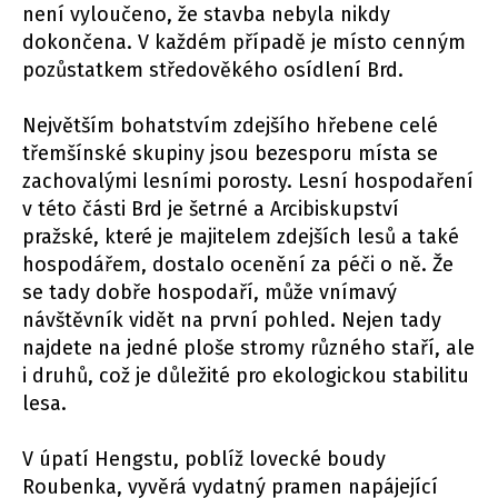
není vyloučeno, že stavba nebyla nikdy
dokončena. V každém případě je místo cenným
pozůstatkem středověkého osídlení Brd.
Největším bohatstvím zdejšího hřebene celé
třemšínské skupiny jsou bezesporu místa se
zachovalými lesními porosty. Lesní hospodaření
v této části Brd je šetrné a Arcibiskupství
pražské, které je majitelem zdejších lesů a také
hospodářem, dostalo ocenění za péči o ně. Že
se tady dobře hospodaří, může vnímavý
návštěvník vidět na první pohled. Nejen tady
najdete na jedné ploše stromy různého staří, ale
i druhů, což je důležité pro ekologickou stabilitu
lesa.
V úpatí Hengstu, poblíž lovecké boudy
Roubenka, vyvěrá vydatný pramen napájející