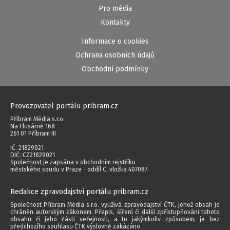
Pro média
Kontakty
Informace o cookies
Ochrana osobních údajů
Obchodní podmínky
Provozovatel portálu pribram.cz
Příbram Média s.r.o.
Na Flusárně 168
261 01 Příbram III
IČ: 21829021
DIČ: CZ21829021
Společnost je zapsána v obchodním rejstříku
městského soudu v Praze - oddíl C, vložka 407087.
Redakce zpravodajství portálu pribram.cz
Společnost Příbram Média s.r.o. využívá zpravodajství ČTK, jehož obsah je
chráněn autorským zákonem. Přepis, šíření či další zpřístupňování tohoto
obsahu či jeho části veřejnosti, a to jakýmkoliv způsobem, je bez
předchozího souhlasu ČTK výslovně zakázáno.