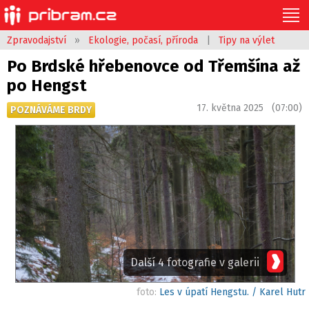
Zpravodajství
»
Ekologie, počasí, příroda
|
Tipy na výlet
Po Brdské hřebenovce od Třemšína až
po Hengst
17. května 2025 (07:00)
POZNÁVÁME BRDY
Další 4 fotografie v galerii
foto:
Les v úpatí Hengstu. / Karel Hutr