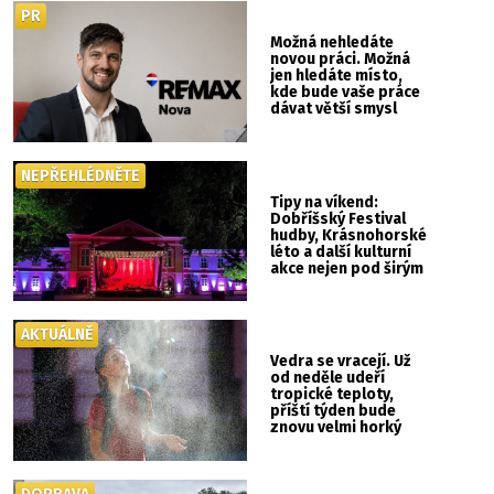
PR
Možná nehledáte
novou práci. Možná
jen hledáte místo,
kde bude vaše práce
dávat větší smysl
NEPŘEHLÉDNĚTE
Tipy na víkend:
Dobříšský Festival
hudby, Krásnohorské
léto a další kulturní
akce nejen pod širým
nebem
AKTUÁLNĚ
Vedra se vracejí. Už
od neděle udeří
tropické teploty,
příští týden bude
znovu velmi horký