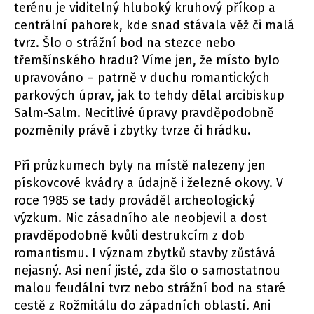
terénu je viditelný hluboký kruhový příkop a
centrální pahorek, kde snad stávala věž či malá
tvrz. Šlo o strážní bod na stezce nebo
třemšínského hradu? Víme jen, že místo bylo
upravováno – patrně v duchu romantických
parkových úprav, jak to tehdy dělal arcibiskup
Salm-Salm. Necitlivé úpravy pravděpodobně
pozměnily právě i zbytky tvrze či hrádku.
Při průzkumech byly na místě nalezeny jen
pískovcové kvádry a údajně i železné okovy. V
roce 1985 se tady prováděl archeologický
výzkum. Nic zásadního ale neobjevil a dost
pravděpodobně kvůli destrukcím z dob
romantismu. I význam zbytků stavby zůstává
nejasný. Asi není jisté, zda šlo o samostatnou
malou feudální tvrz nebo strážní bod na staré
cestě z Rožmitálu do západních oblastí. Ani