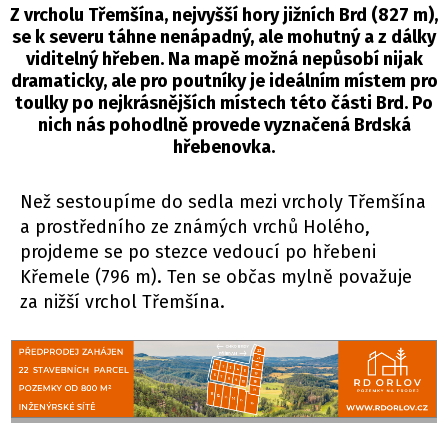
Z vrcholu Třemšína, nejvyšší hory jižních Brd (827 m),
se k severu táhne nenápadný, ale mohutný a z dálky
viditelný hřeben. Na mapě možná nepůsobí nijak
dramaticky, ale pro poutníky je ideálním místem pro
toulky po nejkrásnějších místech této části Brd. Po
nich nás pohodlně provede vyznačená Brdská
hřebenovka.
Než sestoupíme do sedla mezi vrcholy Třemšína
a prostředního ze známých vrchů Holého,
projdeme se po stezce vedoucí po hřebeni
Křemele (796 m). Ten se občas mylně považuje
za nižší vrchol Třemšína.