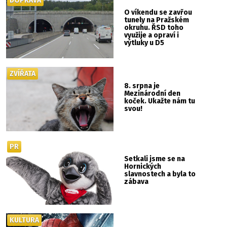
DOPRAVA
O víkendu se zavřou
tunely na Pražském
okruhu. ŘSD toho
využije a opraví i
výtluky u D5
ZVÍŘATA
8. srpna je
Mezinárodní den
koček. Ukažte nám tu
svou!
PR
Setkali jsme se na
Hornických
slavnostech a byla to
zábava
KULTURA