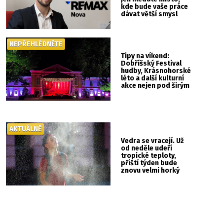
kde bude vaše práce
dávat větší smysl
NEPŘEHLÉDNĚTE
Tipy na víkend:
Dobříšský Festival
hudby, Krásnohorské
léto a další kulturní
akce nejen pod širým
nebem
AKTUÁLNĚ
Vedra se vracejí. Už
od neděle udeří
tropické teploty,
příští týden bude
znovu velmi horký