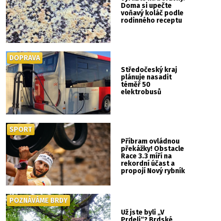
Doma si upečte
voňavý koláč podle
rodinného receptu
DOPRAVA
Středočeský kraj
plánuje nasadit
téměř 50
elektrobusů
SPORT
Příbram ovládnou
překážky! Obstacle
Race 3.3 míří na
rekordní účast a
propojí Nový rybník
se Svatou Horou
POZNÁVÁME BRDY
Už jste byli „V
Prdeli“? Brdské