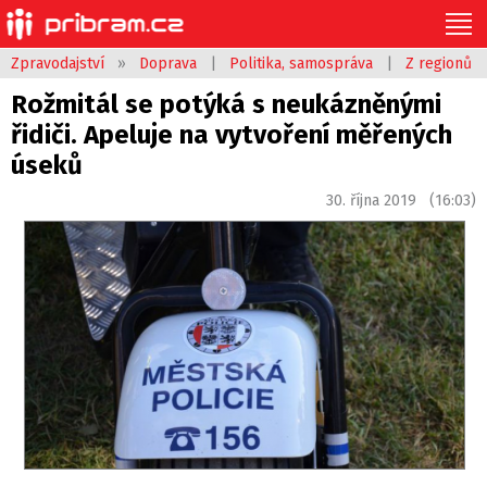
Zpravodajství
»
Doprava
|
Politika, samospráva
|
Z regionů
Rožmitál se potýká s neukázněnými
řidiči. Apeluje na vytvoření měřených
úseků
30. října 2019 (16:03)