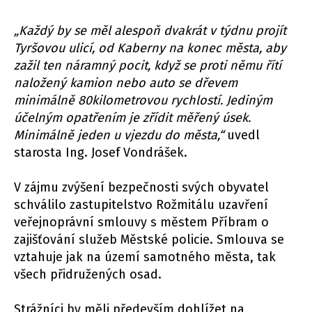
„Každý by se měl alespoň dvakrát v týdnu projít
Tyršovou ulicí, od Kaberny na konec města, aby
zažil ten náramný pocit, když se proti němu řítí
naložený kamion nebo auto se dřevem
minimálně 80kilometrovou rychlostí. Jediným
účelným opatřením je zřídit měřený úsek.
Minimálně jeden u vjezdu do města,“
uvedl
starosta Ing. Josef Vondrášek.
V zájmu zvýšení bezpečnosti svých obyvatel
schválilo zastupitelstvo Rožmitálu uzavření
veřejnoprávní smlouvy s městem Příbram o
zajišťování služeb Městské policie. Smlouva se
vztahuje jak na území samotného města, tak
všech přidružených osad.
Strážníci by měli především dohlížet na