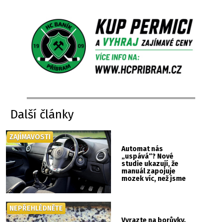
Další články
ZAJÍMAVOSTI
Automat nás
„uspává“? Nové
studie ukazují, že
manuál zapojuje
mozek víc, než jsme
si mysleli
NEPŘEHLÉDNĚTE
Vyrazte na borůvky.