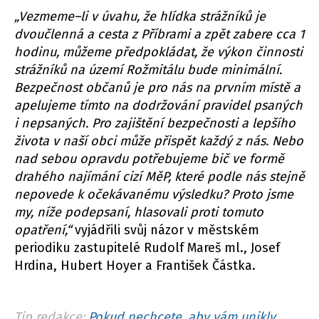
„Vezmeme–li v úvahu, že hlídka strážníků je
dvoučlenná a cesta z Příbrami a zpět zabere cca 1
hodinu, můžeme předpokládat, že výkon činnosti
strážníků na území Rožmitálu bude minimální.
Bezpečnost občanů je pro nás na prvním místě a
apelujeme tímto na dodržování pravidel psaných
i nepsaných. Pro zajištění bezpečnosti a lepšího
života v naší obci může přispět každý z nás. Nebo
nad sebou opravdu potřebujeme bič ve formě
drahého najímání cizí MěP, které podle nás stejně
nepovede k očekávanému výsledku? Proto jsme
my, níže podepsaní, hlasovali proti tomuto
opatření,“
vyjádřili svůj názor v městském
periodiku zastupitelé Rudolf Mareš ml., Josef
Hrdina, Hubert Hoyer a František Částka.
Tip redakce:
Pokud nechcete, aby vám unikly