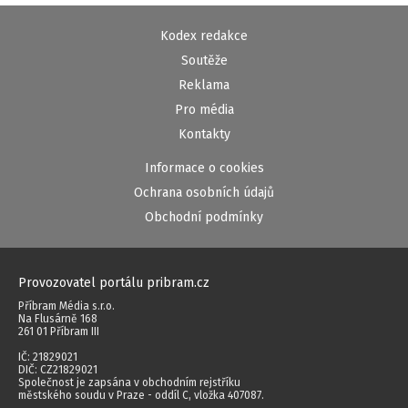
Kodex redakce
Soutěže
Reklama
Pro média
Kontakty
Informace o cookies
Ochrana osobních údajů
Obchodní podmínky
Provozovatel portálu pribram.cz
Příbram Média s.r.o.
Na Flusárně 168
261 01 Příbram III
IČ: 21829021
DIČ: CZ21829021
Společnost je zapsána v obchodním rejstříku
městského soudu v Praze - oddíl C, vložka 407087.