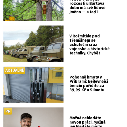
rozcestí u Bártova
dubu má své lidové
jméno — a teď i
vlastní cedulku
V Rožmitále pod
Třemšínem se
uskuteční sraz
vojenské a historické
techniky. Chybět
nebude kaskadérská
show ani hudba
AKTUÁLNĚ
Pohonné hmoty v
Příbrami: Nejlevnější
benzin pořídíte za
39,99 Kč u Silmetu
PR
Možná nehledáte
novou práci. Možná
jen hledáte místo,