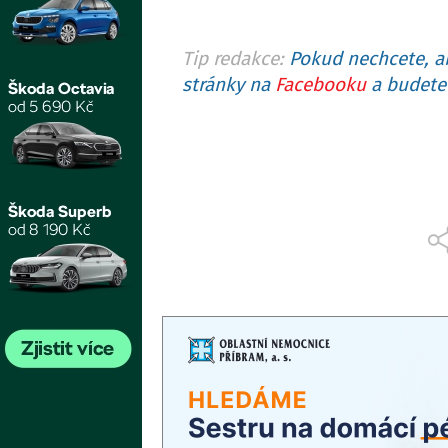
Tip redakce:
Pokud nechcete, ab
stránky na
Facebooku
a budete 