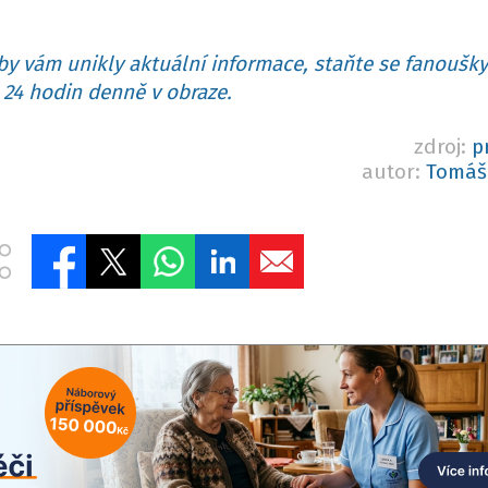
y vám unikly aktuální informace, staňte se fanoušky
24 hodin denně v obraze.
zdroj:
p
autor:
Tomáš