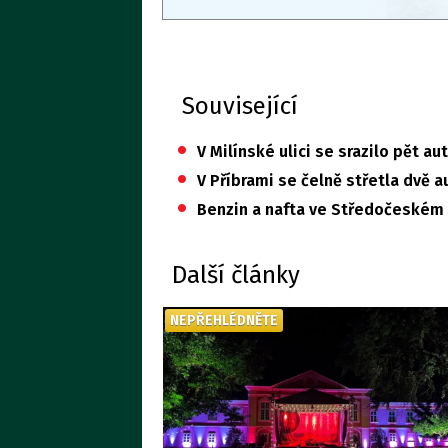
Související
•
V Milínské ulici se srazilo pět aut
•
V Příbrami se čelně střetla dvě au
•
Benzin a nafta ve Středočeském k
Další články
NEPŘEHLÉDNĚTE