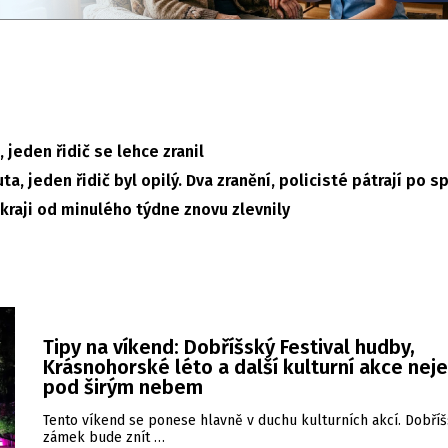
, jeden řidič se lehce zranil
ta, jeden řidič byl opilý. Dva zranění, policisté pátrají po s
raji od minulého týdne znovu zlevnily
Tipy na víkend: Dobříšský Festival hudby,
Krásnohorské léto a další kulturní akce nej
pod širým nebem
Tento víkend se ponese hlavně v duchu kulturních akcí. Dobří
zámek bude znít …