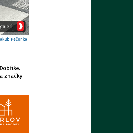
galerii
 Jakub Pečenka
Dobříše.
la značky