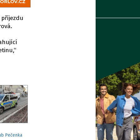
 příjezdu
rová.
ahující
tinu,“
kub Pečenka