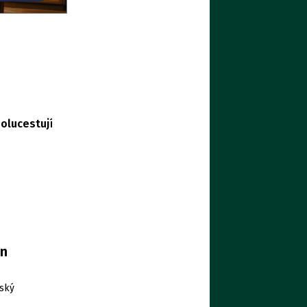
polucestujících
en
šský