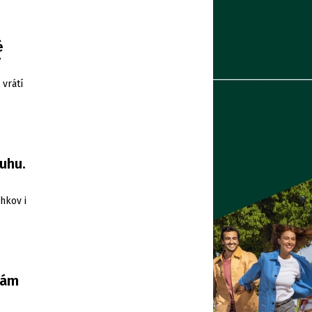
é
ý
vrátí
uhu.
hkov i
nám