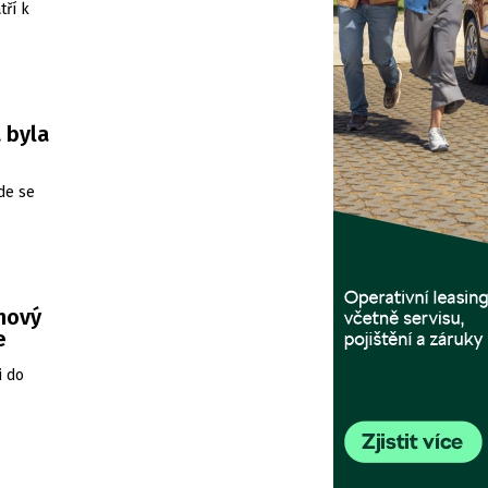
tří k
 byla
de se
 nový
e
i do