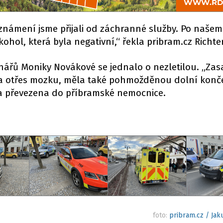
Oznámení jsme přijali od záchranné služby. Po našem
kohol, která byla negativní,“ řekla pribram.cz Richte
nářů Moniky Novákové se jednalo o nezletilou. „Zas
la otřes mozku, měla také pohmožděnou dolní konče
la převezena do příbramské nemocnice.
foto:
pribram.cz / Ja