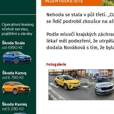
Nehoda se stala v půl třetí. „
se řidič podrobil zkoušce na al
Podle mluvčí krajských záchra
lékař měl podezření, že utrpě
dodala Nováková s tím, že by
Fotogalerie