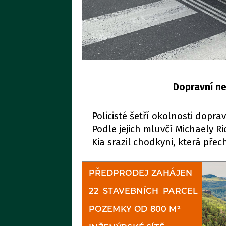
Dopravní ne
Policisté šetří okolnosti dopr
Podle jejich mluvčí Michaely R
Kia srazil chodkyni, která pře