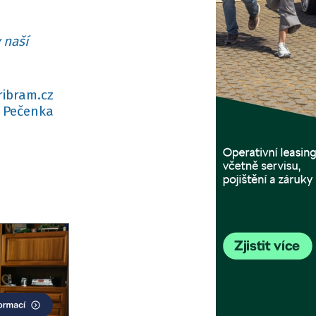
 naší
ribram.cz
 Pečenka