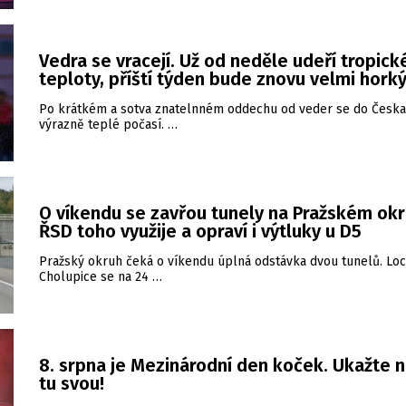
Vedra se vracejí. Už od neděle udeří tropick
teploty, příští týden bude znovu velmi hork
Po krátkém a sotva znatelnném oddechu od veder se do Česka 
výrazně teplé počasí. …
O víkendu se zavřou tunely na Pražském okr
ŘSD toho využije a opraví i výtluky u D5
Pražský okruh čeká o víkendu úplná odstávka dvou tunelů. Loc
Cholupice se na 24 …
8. srpna je Mezinárodní den koček. Ukažte 
tu svou!