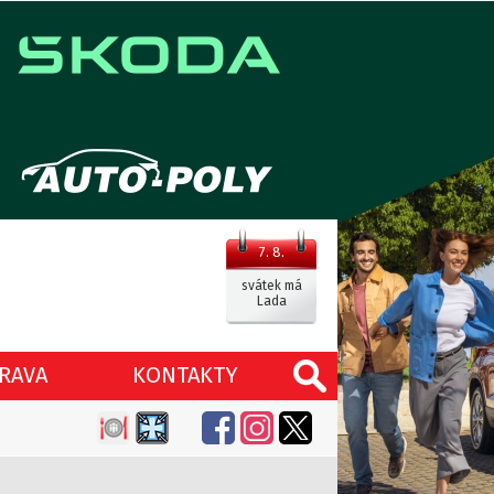
7. 8.
svátek má
Lada
RAVA
KONTAKTY