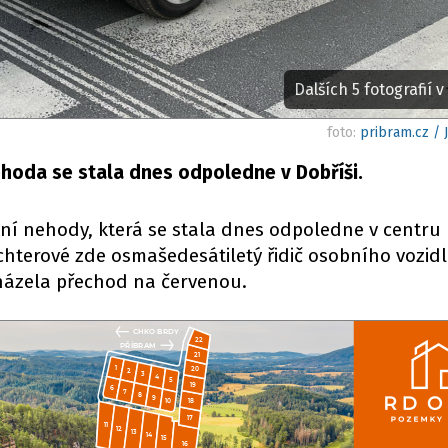
Dalších 5 fotografií v 
foto:
pribram.cz /
hoda se stala dnes odpoledne v Dobříši.
avní nehody, která se stala dnes odpoledne v centru 
ichterové zde osmašedesátiletý řidič osobního vozid
cházela přechod na červenou.