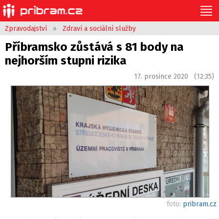
Zpravodajství
»
Zdraví a sociální služby
Příbramsko zůstává s 81 body na
nejhorším stupni rizika
17. prosince 2020 (12:35)
foto:
pribram.cz