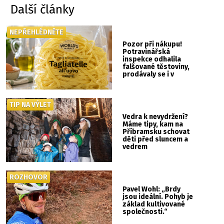
Další články
NEPŘEHLÉDNĚTE
Pozor při nákupu!
Potravinářská
inspekce odhalila
falšované těstoviny,
prodávaly se i v
Albertu
TIP NA VÝLET
Vedra k nevydržení?
Máme tipy, kam na
Příbramsku schovat
děti před sluncem a
vedrem
ROZHOVOR
Pavel Wohl: „Brdy
jsou ideální. Pohyb je
základ kultivované
společnosti.“