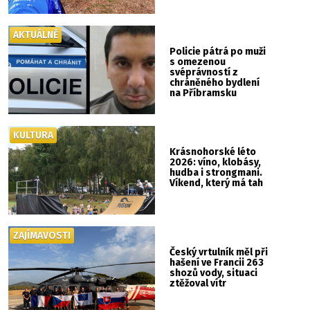
AKTUÁLNĚ
Policie pátrá po muži
s omezenou
svéprávností z
chráněného bydlení
na Příbramsku
KULTURA
Krásnohorské léto
2026: víno, klobásy,
hudba i strongmani.
Víkend, který má tah
ZAJÍMAVOSTI
Český vrtulník měl při
hašení ve Francii 263
shozů vody, situaci
ztěžoval vítr