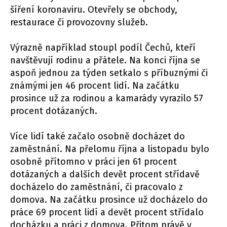
šíření koronaviru. Otevřely se obchody,
restaurace či provozovny služeb.
Výrazně například stoupl podíl Čechů, kteří
navštěvují rodinu a přátele. Na konci října se
aspoň jednou za týden setkalo s příbuznými či
známými jen 46 procent lidí. Na začátku
prosince už za rodinou a kamarády vyrazilo 57
procent dotázaných.
Více lidí také začalo osobně docházet do
zaměstnání. Na přelomu října a listopadu bylo
osobně přítomno v práci jen 61 procent
dotázaných a dalších devět procent střídavě
docházelo do zaměstnání, či pracovalo z
domova. Na začátku prosince už docházelo do
práce 69 procent lidí a devět procent střídalo
docházku a práci z domova. Přitom právě v