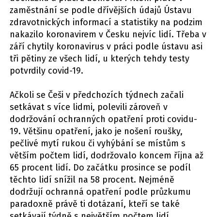
zaměstnání se podle dřívějších údajů Ústavu
zdravotnických informací a statistiky na podzim
nakazilo koronavirem v Česku nejvíc lidí. Třeba v
září chytily koronavirus v práci podle ústavu asi
tři pětiny ze všech lidí, u kterých tehdy testy
potvrdily covid-19.
Ačkoli se Češi v předchozích týdnech začali
setkávat s více lidmi, polevili zároveň v
dodržování ochranných opatření proti covidu-
19. Většinu opatření, jako je nošení roušky,
pečlivé mytí rukou či vyhýbání se místům s
větším počtem lidí, dodržovalo koncem října až
65 procent lidí. Do začátku prosince se podíl
těchto lidí snížil na 58 procent. Nejméně
dodržují ochranná opatření podle průzkumu
paradoxně právě ti dotázaní, kteří se také
setkávají týdně s největším počtem lidí.