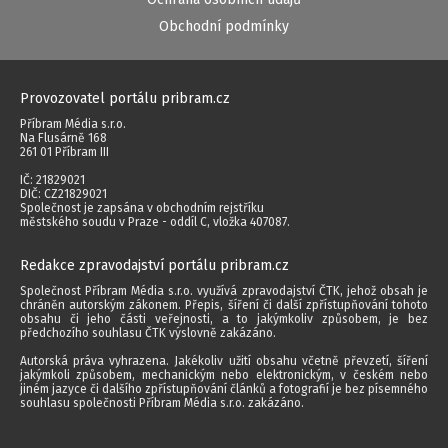
Obchodní podmínky
Provozovatel portálu pribram.cz
Příbram Média s.r.o.
Na Flusárně 168
261 01 Příbram III
IČ: 21829021
DIČ: CZ21829021
Společnost je zapsána v obchodním rejstříku
městského soudu v Praze - oddíl C, vložka 407087.
Redakce zpravodajství portálu pribram.cz
Společnost Příbram Média s.r.o. využívá zpravodajství ČTK, jehož obsah je
chráněn autorským zákonem. Přepis, šíření či další zpřístupňování tohoto
obsahu či jeho části veřejnosti, a to jakýmkoliv způsobem, je bez
předchozího souhlasu ČTK výslovně zakázáno.
Autorská práva vyhrazena. Jakékoliv užití obsahu včetně převzetí, šíření
jakýmkoli způsobem, mechanickým nebo elektronickým, v českém nebo
jiném jazyce či dalšího zpřístupňování článků a fotografií je bez písemného
souhlasu společnosti Příbram Média s.r.o. zakázáno.