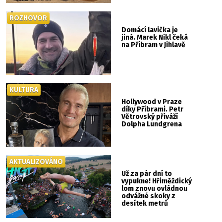
ROZHOVOR
Domácí lavička je
jiná. Marek Nikl čeká
na Příbram v Jihlavě
KULTURA
Hollywood v Praze
díky Příbrami. Petr
Větrovský přiváží
Dolpha Lundgrena
AKTUALIZOVÁNO
Už za pár dní to
vypukne! Hřiměždický
lom znovu ovládnou
odvážné skoky z
desítek metrů