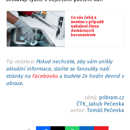
Co vás čeká a
nemine v případě
nakažení člena
domácnosti
koronavirem
Tip redakce:
Pokud nechcete, aby vám unikly
aktuální informace, staňte se fanoušky naší
stránky na
Facebooku
a budete 24 hodin denně v
obraze.
zdroj:
pribram.cz
ČTK_Jakub Pečenka
autor:
Tomáš Pečenka