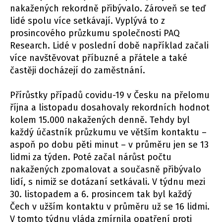
nakažených rekordně přibývalo. Zároveň se teď
lidé spolu více setkávají. Vyplývá to z
prosincového průzkumu společnosti PAQ
Research. Lidé v poslední době například začali
více navštěvovat příbuzné a přátele a také
častěji docházejí do zaměstnání.
Přírůstky případů covidu-19 v Česku na přelomu
října a listopadu dosahovaly rekordních hodnot
kolem 15.000 nakažených denně. Tehdy byl
každý účastník průzkumu ve větším kontaktu –
aspoň po dobu pěti minut – v průměru jen se 13
lidmi za týden. Poté začal nárůst počtu
nakažených zpomalovat a současně přibývalo
lidí, s nimiž se dotázaní setkávali. V týdnu mezi
30. listopadem a 6. prosincem tak byl každý
Čech v užším kontaktu v průměru už se 16 lidmi.
V tomto týdnu vláda zmírnila opatření proti