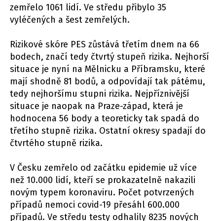
zemřelo 1061 lidí. Ve středu přibylo 35
vyléčených a šest zemřelých.
Rizikové skóre PES zůstává třetím dnem na 66
bodech, značí tedy čtvrtý stupeň rizika. Nejhorší
situace je nyní na Mělnicku a Příbramsku, které
mají shodně 81 bodů, a odpovídají tak pátému,
tedy nejhoršímu stupni rizika. Nejpříznivější
situace je naopak na Praze-západ, která je
hodnocena 56 body a teoreticky tak spadá do
třetího stupně rizika. Ostatní okresy spadají do
čtvrtého stupně rizika.
V Česku zemřelo od začátku epidemie už více
než 10.000 lidí, kteří se prokazatelně nakazili
novým typem koronaviru. Počet potvrzených
případů nemoci covid-19 přesáhl 600.000
případů. Ve středu testy odhalily 8235 nových