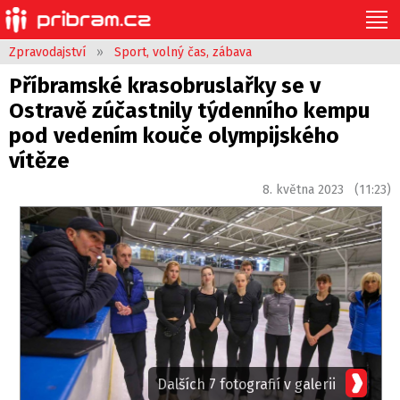
Zpravodajství
»
Sport, volný čas, zábava
Příbramské krasobruslařky se v
Ostravě zúčastnily týdenního kempu
pod vedením kouče olympijského
vítěze
8. května 2023 (11:23)
Dalších 7 fotografií v galerii