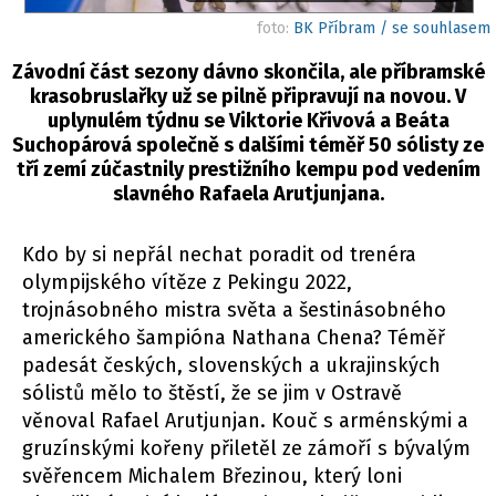
foto:
BK Příbram / se souhlasem
Závodní část sezony dávno skončila, ale příbramské
krasobruslařky už se pilně připravují na novou. V
uplynulém týdnu se Viktorie Křivová a Beáta
Suchopárová společně s dalšími téměř 50 sólisty ze
tří zemí zúčastnily prestižního kempu pod vedením
slavného Rafaela Arutjunjana.
Kdo by si nepřál nechat poradit od trenéra
olympijského vítěze z Pekingu 2022,
trojnásobného mistra světa a šestinásobného
amerického šampióna Nathana Chena? Téměř
padesát českých, slovenských a ukrajinských
sólistů mělo to štěstí, že se jim v Ostravě
věnoval Rafael Arutjunjan. Kouč s arménskými a
gruzínskými kořeny přiletěl ze zámoří s bývalým
svěřencem Michalem Březinou, který loni