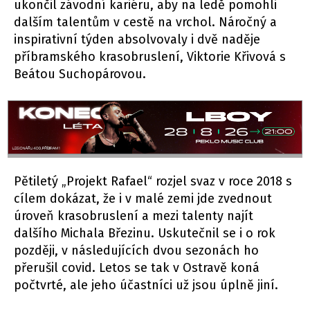
ukončil závodní kariéru, aby na ledě pomohli
dalším talentům v cestě na vrchol. Náročný a
inspirativní týden absolvovaly i dvě naděje
příbramského krasobruslení, Viktorie Křivová s
Beátou Suchopárovou.
Pětiletý „Projekt Rafael“ rozjel svaz v roce 2018 s
cílem dokázat, že i v malé zemi jde zvednout
úroveň krasobruslení a mezi talenty najít
dalšího Michala Březinu. Uskutečnil se i o rok
později, v následujících dvou sezonách ho
přerušil covid. Letos se tak v Ostravě koná
počtvrté, ale jeho účastníci už jsou úplně jiní.