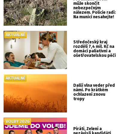
může skončit
nebezpečným
nálezem. Policie radí:
Na munici nesahejte!
AKTUÁLNĚ
Středočeský kraj
rozdělí 7,4 mil. Kč na
domácí paliativní a
ošetřovatelskou péči
AKTUÁLNĚ
Další vlna veder před
námi. Po krátkém
ochlazení znovu
tropy
VOLBY 2026
Piráti, Zelení a
nezávislí kandidáti