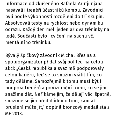
Informace od zkušeného Rafaela Arutjunjana
nasávali i trenéři účastníků kempu. Závodníci
byli podle výkonnosti rozděleni do tří skupin.
Absolvovali testy na rychlost nebo dynamiku
odrazu. Každý den měli jeden až dva tréninky na
ledě. Součástí bylo i cvičení na suchu vč.
mentálního tréninku.
Bývalý špičkový závodník Michal Březina a
spoluorganizátor přidal svůj pohled na celou
akci: „Česká republika a svaz mě podporovaly
celou kariéru, teď se to snažím vrátit tím, co
tady děláme. Samozřejmě k tomu musí být i
podpora trenérů a porozumění tomu, co se jim
snažíme dát. Neříkáme jim, že dělají věci špatně,
snažíme se jim předat ideu o tom, kam až
bruslení může jít,“ doplnil bronzový medailista z
ME 2013.