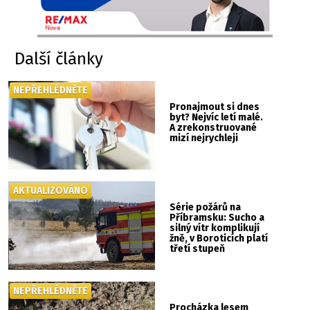
Další články
NEPŘEHLÉDNĚTE
Pronajmout si dnes
byt? Nejvíc letí malé.
A zrekonstruované
mizí nejrychleji
AKTUALIZOVÁNO
Série požárů na
Příbramsku: Sucho a
silný vítr komplikují
žně, v Boroticích platí
třetí stupeň
poplachu
NEPŘEHLÉDNĚTE
Procházka lesem