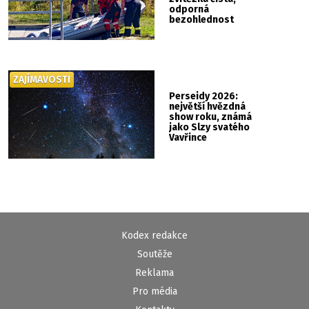
odporná
bezohlednost
ZAJÍMAVOSTI
Perseidy 2026:
největší hvězdná
show roku, známá
jako Slzy svatého
Vavřince
Kodex redakce
Soutěže
Reklama
Pro média