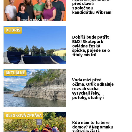
představili
společnou
kandidátku Příbram
ZDOLA
DOBŘÍŠ
Dobříš bude patřit
BMX! Skatepark
ovládne česká
špička, pojede se o
tituly mistrů
republiky
AKTUÁLNĚ
Voda mizí před
očima. Orlík odhaluje
rozsah sucha,
vysychají řeky,
potoky, studny i
mokřady
BLESKOVÁ ZPRÁVA
Kdo nám to tu bere
domov? V Nepomuku
zvítězila čistá,