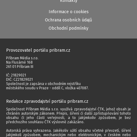
Kontakty
Informace o cookies
Ochrana osobních údajů
Obchodní podmínky
Provozovatel portálu pribram.cz
Příbram Média s.r.o.
Na Flusárně 168
261 01 Příbram III
IČ: 21829021
DIČ: CZ21829021
Společnost je zapsána v obchodním rejstříku
městského soudu v Praze - oddíl C, vložka 407087.
Redakce zpravodajství portálu pribram.cz
Společnost Příbram Média s.r.o. využívá zpravodajství ČTK, jehož obsah je
chráněn autorským zákonem. Přepis, šíření či další zpřístupňování tohoto
obsahu či jeho části veřejnosti, a to jakýmkoliv způsobem, je bez
předchozího souhlasu ČTK výslovně zakázáno.
Autorská práva vyhrazena. Jakékoliv užití obsahu včetně převzetí, šíření
jakýmkoli způsobem, mechanickým nebo elektronickým, v českém nebo