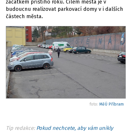
začátkem příštího roku. Cílem města je v
budoucnu realizovat parkovací domy v i dalších
částech města.
foto:
MěÚ Příbram
Tip redakce:
Pokud nechcete, aby vám unikly