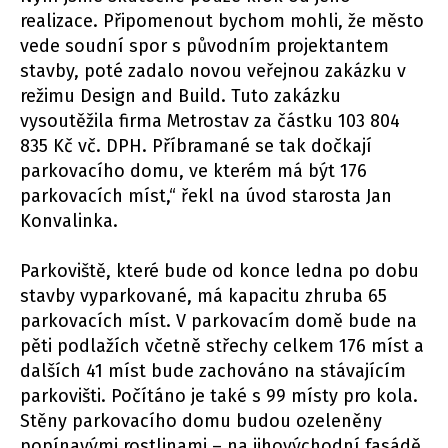
realizace. Připomenout bychom mohli, že město
vede soudní spor s původním projektantem
stavby, poté zadalo novou veřejnou zakázku v
režimu Design and Build. Tuto zakázku
vysoutěžila firma Metrostav za částku 103 804
835 Kč vč. DPH. Příbramané se tak dočkají
parkovacího domu, ve kterém má být 176
parkovacích míst,“ řekl na úvod starosta Jan
Konvalinka.
Parkoviště, které bude od konce ledna po dobu
stavby vyparkované, má kapacitu zhruba 65
parkovacích míst. V parkovacím domě bude na
pěti podlažích včetně střechy celkem 176 míst a
dalších 41 míst bude zachováno na stávajícím
parkovišti. Počítáno je také s 99 místy pro kola.
Stěny parkovacího domu budou ozeleněny
popínavými rostlinami – na jihovýchodní fasádě