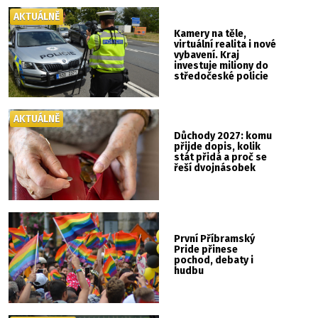
AKTUÁLNĚ
Kamery na těle,
virtuální realita i nové
vybavení. Kraj
investuje miliony do
středočeské policie
AKTUÁLNĚ
Důchody 2027: komu
přijde dopis, kolik
stát přidá a proč se
řeší dvojnásobek
První Příbramský
Pride přinese
pochod, debaty i
hudbu