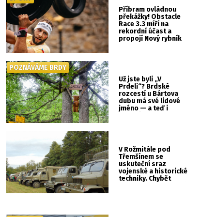
Příbram ovládnou
překážky! Obstacle
Race 3.3 míří na
rekordní účast a
propojí Nový rybník
se Svatou Horou
POZNÁVÁME BRDY
Už jste byli „V
Prdeli“? Brdské
rozcestí u Bártova
dubu má své lidové
jméno — a teď i
vlastní cedulku
V Rožmitále pod
Třemšínem se
uskuteční sraz
vojenské a historické
techniky. Chybět
nebude kaskadérská
show ani hudba