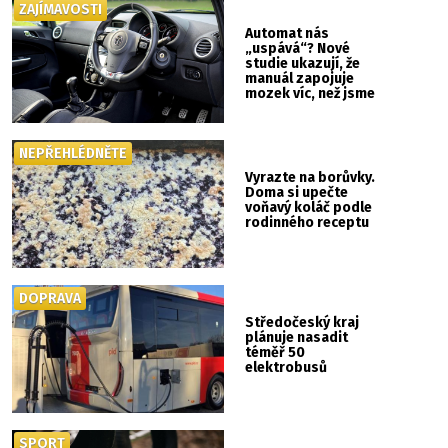
ZAJÍMAVOSTI
Automat nás
„uspává“? Nové
studie ukazují, že
manuál zapojuje
mozek víc, než jsme
si mysleli
NEPŘEHLÉDNĚTE
Vyrazte na borůvky.
Doma si upečte
voňavý koláč podle
rodinného receptu
DOPRAVA
Středočeský kraj
plánuje nasadit
téměř 50
elektrobusů
SPORT