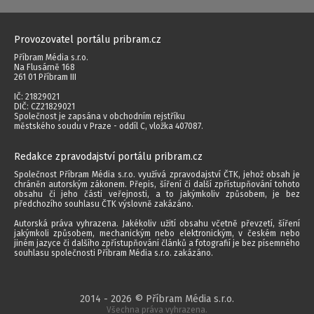
Provozovatel portálu pribram.cz
Příbram Média s.r.o.
Na Flusárně 168
261 01 Příbram III
IČ: 21829021
DIČ: CZ21829021
Společnost je zapsána v obchodním rejstříku
městského soudu v Praze - oddíl C, vložka 407087.
Redakce zpravodajství portálu pribram.cz
Společnost Příbram Média s.r.o. využívá zpravodajství ČTK, jehož obsah je
chráněn autorským zákonem. Přepis, šíření či další zpřístupňování tohoto
obsahu či jeho části veřejnosti, a to jakýmkoliv způsobem, je bez
předchozího souhlasu ČTK výslovně zakázáno.
Autorská práva vyhrazena. Jakékoliv užití obsahu včetně převzetí, šíření
jakýmkoli způsobem, mechanickým nebo elektronickým, v českém nebo
jiném jazyce či dalšího zpřístupňování článků a fotografií je bez písemného
souhlasu společnosti Příbram Média s.r.o. zakázáno.
2014 - 2026 © Příbram Média s.r.o.
Všechna práva vyhrazena.