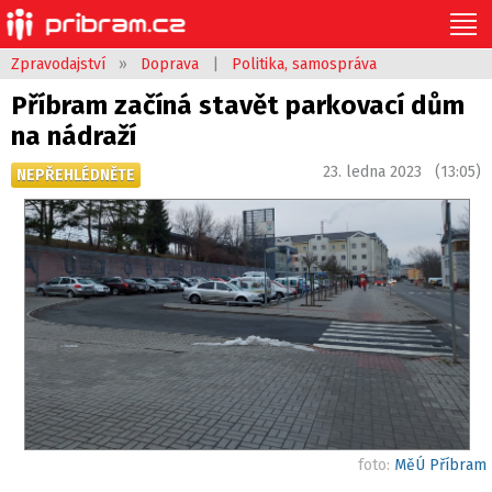
Zpravodajství
»
Doprava
|
Politika, samospráva
Příbram začíná stavět parkovací dům
na nádraží
23. ledna 2023 (13:05)
NEPŘEHLÉDNĚTE
foto:
MěÚ Příbram